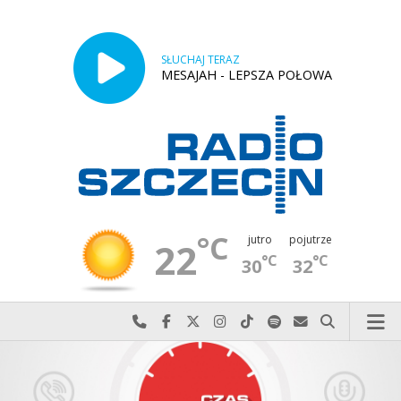
SŁUCHAJ TERAZ
MESAJAH - LEPSZA POŁOWA
°C
jutro
pojutrze
22
°C
°C
30
32
Najlepiej po prostu do nas zadzwoń
Odwiedź nas na Facebook-u
Odwiedź nas na X
Odwiedź nas na Instagram-ie
Odwiedź nas na TikTok-u
Szukaj nas na Spotify
Wyślij do nas w
Szukaj