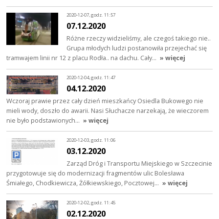
2020-12-07, godz. 11:57
07.12.2020
Różne rzeczy widzieliśmy, ale czegoś takiego nie..
Grupa młodych ludzi postanowiła przejechać się
tramwajem linii nr 12 z placu Rodła.. na dachu. Cały…
» więcej
2020-12-04, godz. 11:47
04.12.2020
Wczoraj prawie przez cały dzień mieszkańcy Osiedla Bukowego nie
mieli wody, doszło do awarii. Nasi Słuchacze narzekają, że wieczorem
nie było podstawionych…
» więcej
2020-12-03, godz. 11:06
03.12.2020
Zarząd Dróg i Transportu Miejskiego w Szczecinie
przygotowuje się do modernizacji fragmentów ulic Bolesława
Śmiałego, Chodkiewicza, Żółkiewskiego, Pocztowej…
» więcej
2020-12-02, godz. 11:45
02.12.2020