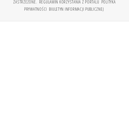
ZASTRZEŻONE.
REGULAMIN KORZYSTANIA Z PORTALU
POLITYKA
PRYWATNOŚCI
BIULETYN INFORMACJI PUBLICZNEJ