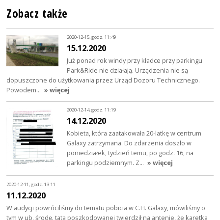
Zobacz także
2020-12-15, godz. 11:49
15.12.2020
Już ponad rok windy przy kładce przy parkingu
Park&Ride nie działają. Urządzenia nie są
dopuszczone do użytkowania przez Urząd Dozoru Technicznego.
Powodem…
» więcej
2020-12-14, godz. 11:19
14.12.2020
Kobieta, która zaatakowała 20-latkę w centrum
Galaxy zatrzymana. Do zdarzenia doszło w
poniedziałek, tydzień temu, po godz. 16, na
parkingu podziemnym. Z…
» więcej
2020-12-11, godz. 13:11
11.12.2020
W audycji powróciliśmy do tematu pobicia w C.H. Galaxy, mówiliśmy o
tym w ub. środę. tata poszkodowanej twierdził na antenie, że karetka