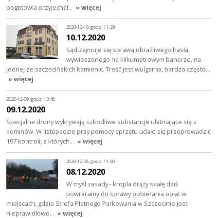
pogotowia przyjechał…
» więcej
2020-12-10, godz. 11:29
10.12.2020
Sąd zajmuje się sprawą obraźliwego hasła,
wywieszonego na kilkumetrowym banerze, na
jednej ze szczecińskich kamienic. Treść jest wulgarna, bardzo często…
» więcej
2020-12-09, godz. 13:48
09.12.2020
Specjalne drony wykrywają szkodliwe substancje ulatniające się z
kominów. W listopadzie przy pomocy sprzętu udało się przeprowadzić
197 kontroli, z których…
» więcej
2020-12-08, godz. 11:50
08.12.2020
W myśl zasady - kropla drąży skałę dziś
powracamy do sprawy pobierania opłat w
miejscach, gdzie Strefa Płatnego Parkowania w Szczecinie jest
nieprawidłowo…
» więcej