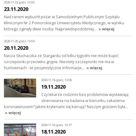
2020-11-23, godz. 13:03
23.11.2020
Nad ranem wybuchł pożar w Samodzielnym Publicznym Szpitalu
Klinicznym Nr 2 Pomorskiego Uniwersytetu Medycznego, w wyniku
którego zginęły dwie osoby. Najprawdopodobniej…
» więcej
2020-11-20, godz. 13:04
20.11.2020
Nasza Słuchaczka ze Stargardu od kilku tygodni nie może kupić
szczepionki przeciwko grypie. Niestety szczepionki nie ma w
hurtowniach - te pesymistyczne informacje…
» więcej
2020-11-19, godz. 13:08
19.11.2020
Czy lekarze rodzinni bez problemów wystawiają
skierowania na badania w kierunku zakażenia
koronawirusem? Jakimi kryteriami się kierują? Naszym gościem była…
» więcej
2020-11-18, godz. 10:37
18.11.2020