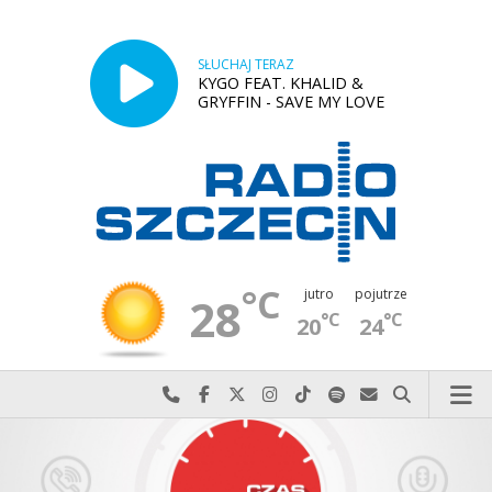
SŁUCHAJ TERAZ
KYGO FEAT. KHALID &
GRYFFIN - SAVE MY LOVE
°C
jutro
pojutrze
28
°C
°C
20
24
Najlepiej po prostu do nas zadzwoń
Odwiedź nas na Facebook-u
Odwiedź nas na X
Odwiedź nas na Instagram-ie
Odwiedź nas na TikTok-u
Szukaj nas na Spotify
Wyślij do nas w
Szukaj