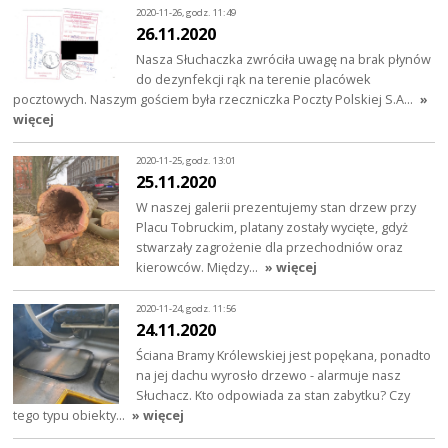
2020-11-26, godz. 11:49
26.11.2020
Nasza Słuchaczka zwróciła uwagę na brak płynów
do dezynfekcji rąk na terenie placówek
pocztowych. Naszym gościem była rzeczniczka Poczty Polskiej S.A…
»
więcej
2020-11-25, godz. 13:01
25.11.2020
W naszej galerii prezentujemy stan drzew przy
Placu Tobruckim, platany zostały wycięte, gdyż
stwarzały zagrożenie dla przechodniów oraz
kierowców. Między…
» więcej
2020-11-24, godz. 11:56
24.11.2020
Ściana Bramy Królewskiej jest popękana, ponadto
na jej dachu wyrosło drzewo - alarmuje nasz
Słuchacz. Kto odpowiada za stan zabytku? Czy
tego typu obiekty…
» więcej