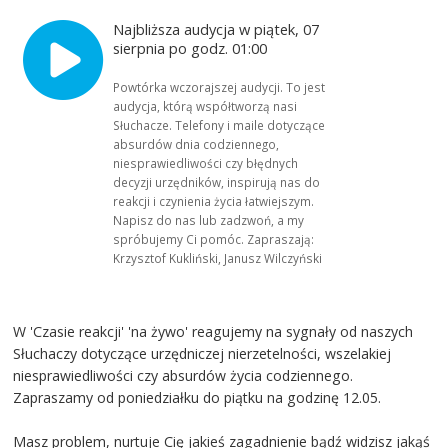
Najbliższa audycja w piątek, 07
sierpnia po godz. 01:00
Powtórka wczorajszej audycji. To jest
audycja, którą współtworzą nasi
Słuchacze. Telefony i maile dotyczące
absurdów dnia codziennego,
niesprawiedliwości czy błędnych
decyzji urzędników, inspirują nas do
reakcji i czynienia życia łatwiejszym.
Napisz do nas lub zadzwoń, a my
spróbujemy Ci pomóc. Zapraszają:
Krzysztof Kukliński, Janusz Wilczyński
W 'Czasie reakcji' 'na żywo' reagujemy na sygnały od naszych
Słuchaczy dotyczące urzędniczej nierzetelności, wszelakiej
niesprawiedliwości czy absurdów życia codziennego.
Zapraszamy od poniedziałku do piątku na godzinę 12.05.
Masz problem, nurtuje Cię jakieś zagadnienie bądź widzisz jakąś