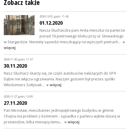
Zobacz także
2020-12-01, godz. 11:45
01.12.2020
Nasza Słuchaczka pani Anita mieszka na parterze
ponad 10-pietrowego bloku przy ul. Słowackiego
w Stargardzie. Niestety sąsiedzi mieszkający na wyższych pietrach…
»
więcej
2020-11-30, godz. 11:57
30.11.2020
Nasz Słuchacz skarży się, że część autobusów należących do SPA
Dąbie nie włącza ogrzewania. Naszym gościem był prezes spółki
Włodzimierz Sołtysiak…
» więcej
2020-11-27, godz. 13:05
27.11.2020
Pan Mirosław, mieszkaniec jednopiętrowego budynku w gminie
Chojna ma problem z kominem - sąsiadka z parteru wybiła dziurę w
przewodzie, kilka miesięcy temu…
» więcej