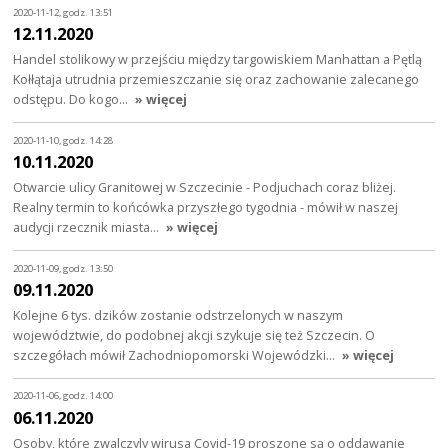
2020-11-12, godz. 13:51
12.11.2020
Handel stolikowy w przejściu między targowiskiem Manhattan a Pętlą
Kołłątaja utrudnia przemieszczanie się oraz zachowanie zalecanego
odstępu. Do kogo…
» więcej
2020-11-10, godz. 14:28
10.11.2020
Otwarcie ulicy Granitowej w Szczecinie - Podjuchach coraz bliżej.
Realny termin to końcówka przyszłego tygodnia - mówił w naszej
audycji rzecznik miasta…
» więcej
2020-11-09, godz. 13:50
09.11.2020
Kolejne 6 tys. dzików zostanie odstrzelonych w naszym
województwie, do podobnej akcji szykuje się też Szczecin. O
szczegółach mówił Zachodniopomorski Wojewódzki…
» więcej
2020-11-06, godz. 14:00
06.11.2020
Osoby, które zwalczyly wirusa Covid-19 proszone są o oddawanie