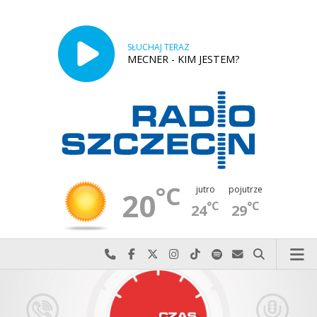
SŁUCHAJ TERAZ
MECNER - KIM JESTEM?
°C
jutro
pojutrze
20
°C
°C
24
29
Najlepiej po prostu do nas zadzwoń
Odwiedź nas na Facebook-u
Odwiedź nas na X
Odwiedź nas na Instagram-ie
Odwiedź nas na TikTok-u
Szukaj nas na Spotify
Wyślij do nas w
Szukaj