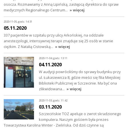
osocza. Rozmawiamy z Anną Lipińską, zastępcą dyrektora do spraw
medycznych Regionalnego Centrum…
» więcej
2020-11-05, godz. 14:31
05.11.2020
337 pacjentów w szpitalu przy ulicy Arkońskiej, na oddziale
anestezjologii, intensywnej terapii znajduje się 25 osób w stanie
ciężkim. Z Natalią Cistowską…
» więcej
2020-11-04, godz. 13:11
04.11.2020
W audycji powróciliśmy do sprawy budynku przy
ul. Łukasiewicza 8, gdzie mieści się filia Miejskiej
Biblioteki Publicznej w Szczecinie. Ma być ona
zlikwidowana…
» więcej
2020-11-03, godz. 11:42
03.11.2020
Szczecińskie TOZ apeluje o zwrot skradzionego
komputera. Naszym gościem była prezes
Towarzystwa Karolina Winter - Zielińska. Od dziś czynne są