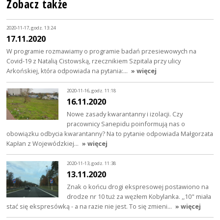
Zobacz także
2020-11-17, godz. 13:24
17.11.2020
W programie rozmawiamy o programie badań przesiewowych na
Covid-19 z Natalią Cistowską, rzecznikiem Szpitala przy ulicy
Arkońskiej, która odpowiada na pytania:…
» więcej
2020-11-16, godz. 11:18
16.11.2020
Nowe zasady kwarantanny i izolacji. Czy
pracownicy Sanepidu poinformują nas o
obowiązku odbycia kwarantanny? Na to pytanie odpowiada Małgorzata
Kapłan z Wojewódzkiej…
» więcej
2020-11-13, godz. 11:38
13.11.2020
Znak o końcu drogi ekspresowej postawiono na
drodze nr 10 tuż za węzłem Kobylanka. ,,10" miała
stać się ekspresówką - a na razie nie jest. To się zmieni…
» więcej