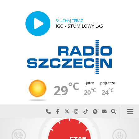
SŁUCHAJ TERAZ
IGO - STUMILOWY LAS
°C
jutro
pojutrze
29
°C
°C
20
24
Najlepiej po prostu do nas zadzwoń
Odwiedź nas na Facebook-u
Odwiedź nas na X
Odwiedź nas na Instagram-ie
Odwiedź nas na TikTok-u
Szukaj nas na Spotify
Wyślij do nas w
Szukaj