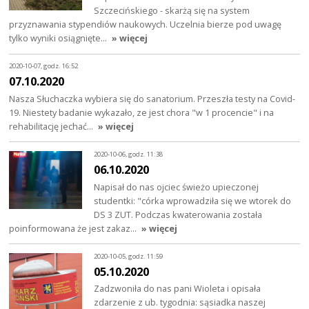
Szczecińskiego - skarżą się na system
przyznawania stypendiów naukowych. Uczelnia bierze pod uwagę
tylko wyniki osiągnięte…
» więcej
2020-10-07, godz. 16:52
07.10.2020
Nasza Słuchaczka wybiera się do sanatorium. Przeszła testy na Covid-
19. Niestety badanie wykazało, ze jest chora "w 1 procencie" i na
rehabilitację jechać…
» więcej
2020-10-06, godz. 11:38
06.10.2020
Napisał do nas ojciec świeżo upieczonej
studentki: "córka wprowadziła się we wtorek do
DS 3 ZUT. Podczas kwaterowania została
poinformowana że jest zakaz…
» więcej
2020-10-05, godz. 11:59
05.10.2020
Zadzwoniła do nas pani Wioleta i opisała
zdarzenie z ub. tygodnia: sąsiadka naszej