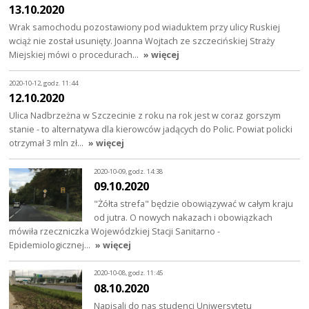
13.10.2020
Wrak samochodu pozostawiony pod wiaduktem przy ulicy Ruskiej
wciąż nie został usunięty. Joanna Wojtach ze szczecińskiej Straży
Miejskiej mówi o procedurach…
» więcej
2020-10-12, godz. 11:44
12.10.2020
Ulica Nadbrzeżna w Szczecinie z roku na rok jest w coraz gorszym
stanie - to alternatywa dla kierowców jadących do Polic. Powiat policki
otrzymał 3 mln zł…
» więcej
2020-10-09, godz. 14:38
09.10.2020
"Żółta strefa" będzie obowiązywać w całym kraju
od jutra. O nowych nakazach i obowiązkach
mówiła rzeczniczka Wojewódzkiej Stacji Sanitarno -
Epidemiologicznej…
» więcej
2020-10-08, godz. 11:45
08.10.2020
Napisali do nas studenci Uniwersytetu