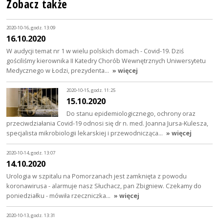
Zobacz także
2020-10-16, godz. 13:09
16.10.2020
W audycji temat nr 1 w wielu polskich domach - Covid-19. Dziś
gościliśmy kierownika II Katedry Chorób Wewnętrznych Uniwersytetu
Medycznego w Łodzi, prezydenta…
» więcej
2020-10-15, godz. 11:25
15.10.2020
Do stanu epidemiologicznego, ochrony oraz
przeciwdziałania Covid-19 odnosi się dr n. med. Joanna Jursa-Kulesza,
specjalista mikrobiologii lekarskiej i przewodnicząca…
» więcej
2020-10-14, godz. 13:07
14.10.2020
Urologia w szpitalu na Pomorzanach jest zamknięta z powodu
koronawirusa - alarmuje nasz Słuchacz, pan Zbigniew. Czekamy do
poniedziałku - mówiła rzeczniczka…
» więcej
2020-10-13, godz. 13:31