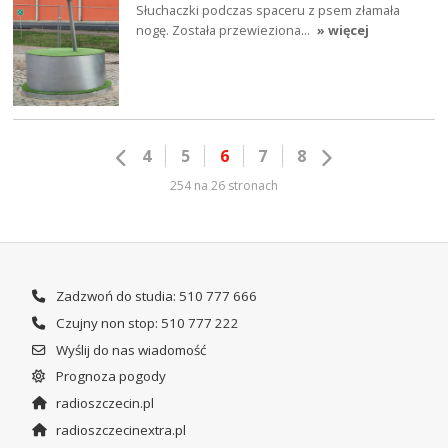
Słuchaczki podczas spaceru z psem złamała
nogę. Została przewieziona…
» więcej
4
5
6
7
8
254 na 26 stronach
Zadzwoń do studia: 510 777 666
Czujny non stop: 510 777 222
Wyślij do nas wiadomość
Prognoza pogody
radioszczecin.pl
radioszczecinextra.pl