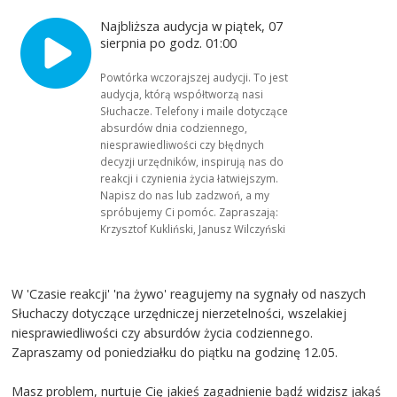
Najbliższa audycja w piątek, 07
sierpnia po godz. 01:00
Powtórka wczorajszej audycji. To jest
audycja, którą współtworzą nasi
Słuchacze. Telefony i maile dotyczące
absurdów dnia codziennego,
niesprawiedliwości czy błędnych
decyzji urzędników, inspirują nas do
reakcji i czynienia życia łatwiejszym.
Napisz do nas lub zadzwoń, a my
spróbujemy Ci pomóc. Zapraszają:
Krzysztof Kukliński, Janusz Wilczyński
W 'Czasie reakcji' 'na żywo' reagujemy na sygnały od naszych
Słuchaczy dotyczące urzędniczej nierzetelności, wszelakiej
niesprawiedliwości czy absurdów życia codziennego.
Zapraszamy od poniedziałku do piątku na godzinę 12.05.
Masz problem, nurtuje Cię jakieś zagadnienie bądź widzisz jakąś