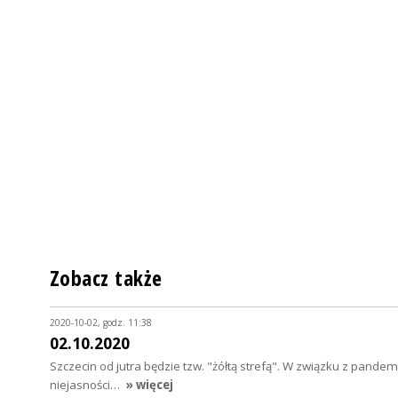
Zobacz także
2020-10-02, godz. 11:38
02.10.2020
Szczecin od jutra będzie tzw. "żółtą strefą". W związku z pand
niejasności…
» więcej