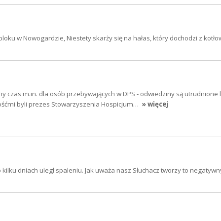
oku w Nowogardzie, Niestety skarży się na hałas, który dochodzi z kotłow
y czas m.in. dla osób przebywających w DPS - odwiedziny są utrudnione 
ośćmi byli prezes Stowarzyszenia Hospicjum…
» więcej
 kilku dniach uległ spaleniu. Jak uważa nasz Słuchacz tworzy to negatyw