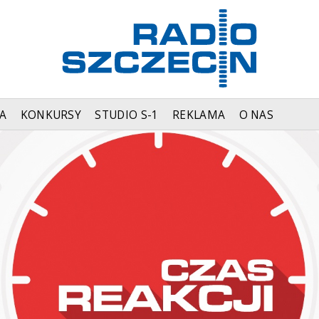
A
KONKURSY
STUDIO S-1
REKLAMA
O NAS