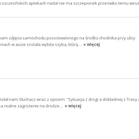
e w szczecińskich aptekach nadal nie ma szczepionek przeciwko temu wiru
 nam zdjęcia samochodu pozostawionego na środku chodnika przy ulicy
dniach w aucie została wybita szyba, którą…
» więcej
słał nam Słuchacz wraz z opisem: "Sytuacja z drogi a dokładniej z Trasy
za realne zagrożenie na drodze…
» więcej