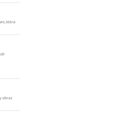
ni, która
lub
ny obraz