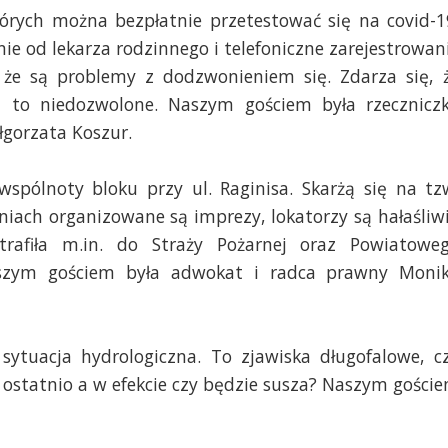
tórych można bezpłatnie przetestować się na covid-1
e od lekarza rodzinnego i telefoniczne zarejestrowan
ą, że są problemy z dodzwonieniem się. Zdarza się, 
i a to niedozwolone. Naszym gościem była rzecznicz
gorzata Koszur.
wspólnoty bloku przy ul. Raginisa. Skarżą się na tz
iach organizowane są imprezy, lokatorzy są hałaśliwi
trafiła m.in. do Straży Pożarnej oraz Powiatowe
aszym gościem była
adwokat i radca prawny Moni
sytuacja hydrologiczna. To zjawiska długofalowe, c
k ostatnio a w efekcie czy będzie susza? Naszym gości