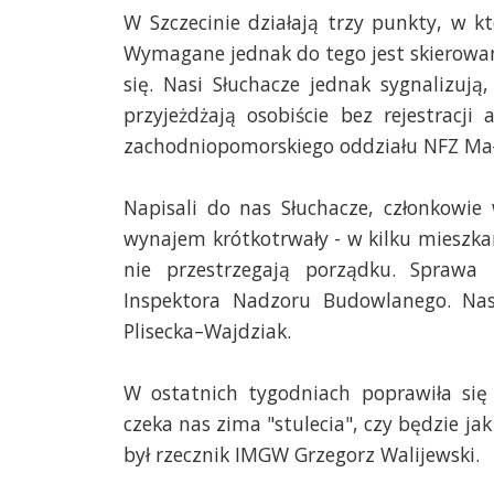
W Szczecinie działają trzy punkty, w k
Wymagane jednak do tego jest skierowani
się. Nasi Słuchacze jednak sygnalizuj
przyjeżdżają osobiście bez rejestracj
zachodniopomorskiego oddziału NFZ Mał
Napisali do nas Słuchacze, członkowie 
wynajem krótkotrwały - w kilku mieszkan
nie przestrzegają porządku. Sprawa 
Inspektora Nadzoru Budowlanego. N
Plisecka–Wajdziak
.
W ostatnich tygodniach poprawiła się 
czeka nas zima "stulecia", czy będzie ja
był rzecznik IMGW Grzegorz Walijewski.