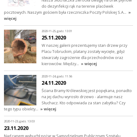
Nasza Słuchaczka zwróciła uwagę na brak płynów
do dezynfekcji rąk na terenie placówek
pocztowych. Naszym gościem była rzeczniczka Poczty Polskiej S.A…
»
więcej
2020-11-25, godz. 13:01
25.11.2020
W naszej galerii prezentujemy stan drzew przy
Placu Tobruckim, platany zostały wycięte, gdyż
stwarzały zagrożenie dla przechodniów oraz
kierowców. Między…
» więcej
2020-11-24, godz. 11:56
24.11.2020
Ściana Bramy Królewskiej jest popękana, ponadto
na jej dachu wyrosło drzewo - alarmuje nasz
Słuchacz. Kto odpowiada za stan zabytku? Czy
tego typu obiekty…
» więcej
2020-11-23, godz. 13:03
23.11.2020
Nad ranem wybuchł pożar w Samodzielnym Publicznym Szpitalu