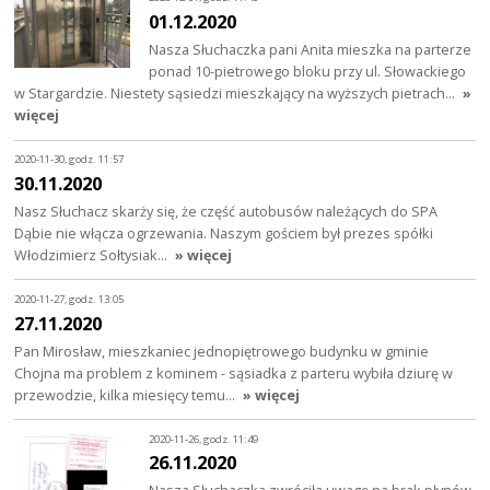
01.12.2020
Nasza Słuchaczka pani Anita mieszka na parterze
ponad 10-pietrowego bloku przy ul. Słowackiego
w Stargardzie. Niestety sąsiedzi mieszkający na wyższych pietrach…
»
więcej
2020-11-30, godz. 11:57
30.11.2020
Nasz Słuchacz skarży się, że część autobusów należących do SPA
Dąbie nie włącza ogrzewania. Naszym gościem był prezes spółki
Włodzimierz Sołtysiak…
» więcej
2020-11-27, godz. 13:05
27.11.2020
Pan Mirosław, mieszkaniec jednopiętrowego budynku w gminie
Chojna ma problem z kominem - sąsiadka z parteru wybiła dziurę w
przewodzie, kilka miesięcy temu…
» więcej
2020-11-26, godz. 11:49
26.11.2020