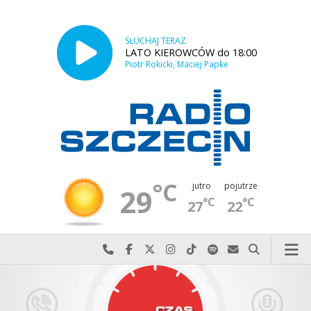
SŁUCHAJ TERAZ
LATO KIEROWCÓW do 18:00
Piotr Rokicki, Maciej Papke
°C
jutro
pojutrze
29
°C
°C
27
22
Najlepiej po prostu do nas zadzwoń
Odwiedź nas na Facebook-u
Odwiedź nas na X
Odwiedź nas na Instagram-ie
Odwiedź nas na TikTok-u
Szukaj nas na Spotify
Wyślij do nas w
Szukaj