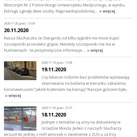
Klinicznym Nr 2 Pomorskiego Uniwersytetu Medycznego, w wyniku
którego zginęły dwie osoby. Najprawdopodobniej…
» więcej
2020-11-20, godz. 13:04
20.11.2020
Nasza Słuchaczka ze Stargardu od kilku tygodni nie może kupić
szczepionki przeciwko grypie. Niestety szczepionki nie ma w
hurtowniach - te pesymistyczne informacje…
» więcej
2020-11-19, godz. 13:08
19.11.2020
Czy lekarze rodzinni bez problemów wystawiają
skierowania na badania w kierunku zakażenia
koronawirusem? Jakimi kryteriami się kierują? Naszym gościem była…
» więcej
2020-11-18, godz. 10:37
18.11.2020
Jednym z tematów są urny na dokumenty w
Urzędzie Miasta. Jeden z naszych Słuchaczy
wrzucił do jednej z nich wniosek o zwolnienie z ZUS-u za trzy