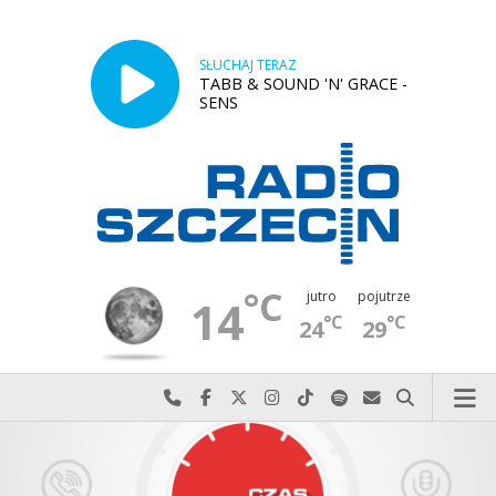
SŁUCHAJ TERAZ
TABB & SOUND 'N' GRACE -
SENS
°C
jutro
pojutrze
14
°C
°C
24
29
Najlepiej po prostu do nas zadzwoń
Odwiedź nas na Facebook-u
Odwiedź nas na X
Odwiedź nas na Instagram-ie
Odwiedź nas na TikTok-u
Szukaj nas na Spotify
Wyślij do nas w
Szukaj