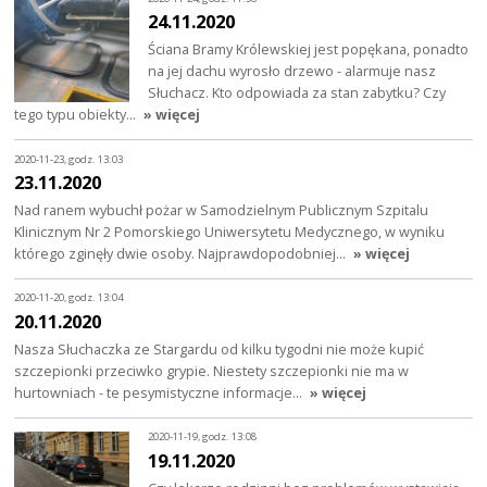
24.11.2020
Ściana Bramy Królewskiej jest popękana, ponadto
na jej dachu wyrosło drzewo - alarmuje nasz
Słuchacz. Kto odpowiada za stan zabytku? Czy
tego typu obiekty…
» więcej
2020-11-23, godz. 13:03
23.11.2020
Nad ranem wybuchł pożar w Samodzielnym Publicznym Szpitalu
Klinicznym Nr 2 Pomorskiego Uniwersytetu Medycznego, w wyniku
którego zginęły dwie osoby. Najprawdopodobniej…
» więcej
2020-11-20, godz. 13:04
20.11.2020
Nasza Słuchaczka ze Stargardu od kilku tygodni nie może kupić
szczepionki przeciwko grypie. Niestety szczepionki nie ma w
hurtowniach - te pesymistyczne informacje…
» więcej
2020-11-19, godz. 13:08
19.11.2020