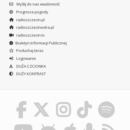
Wyślij do nas wiadomość
Prognoza pogody
radioszczecin.pl
radioszczecinextra.pl
radioszczecin.tv
Biuletyn Informacji Publicznej
Posłuchaj teraz
Logowanie
DUŻA CZCIONKA
DUŻY KONTRAST