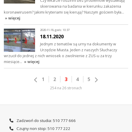
Czy lekarze rodzinni bez problemów wystawiają
skierowania na badania w kierunku zakażenia
koronawirusem? Jakimi kryteriami się kierują? Naszym gościem była…
» więcej
2020-11-18, godz. 10:37
18.11.2020
Jednym z tematów są urny na dokumenty w
Urzędzie Miasta. Jeden z naszych Słuchaczy
wrzucił do jednej z nich wniosek o zwolnienie z ZUS-u za trzy
miesiące…
» więcej
1
2
3
4
5
254 na 26 stronach
Zadzwoń do studia: 510 777 666
Czujny non stop: 510 777 222