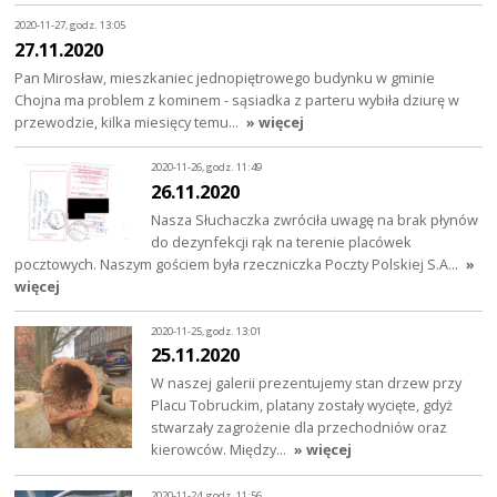
2020-11-27, godz. 13:05
27.11.2020
Pan Mirosław, mieszkaniec jednopiętrowego budynku w gminie
Chojna ma problem z kominem - sąsiadka z parteru wybiła dziurę w
przewodzie, kilka miesięcy temu…
» więcej
2020-11-26, godz. 11:49
26.11.2020
Nasza Słuchaczka zwróciła uwagę na brak płynów
do dezynfekcji rąk na terenie placówek
pocztowych. Naszym gościem była rzeczniczka Poczty Polskiej S.A…
»
więcej
2020-11-25, godz. 13:01
25.11.2020
W naszej galerii prezentujemy stan drzew przy
Placu Tobruckim, platany zostały wycięte, gdyż
stwarzały zagrożenie dla przechodniów oraz
kierowców. Między…
» więcej
2020-11-24, godz. 11:56