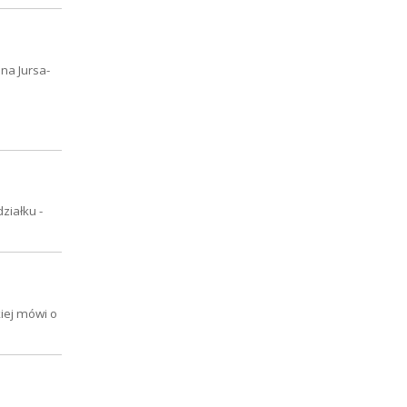
na Jursa-
ziałku -
iej mówi o