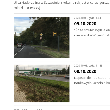
Ulica Nadbrzeżna w Szczecinie z roku na rok jest w coraz gorszym
mln zł…
» więcej
2020-10-09, godz. 14:38
09.10.2020
"Żółta strefa" będzie 
rzeczniczka Wojewódzkie
2020-10-08, godz. 11:45
08.10.2020
Napisali do nas studen
naukowych. Uczelnia bi