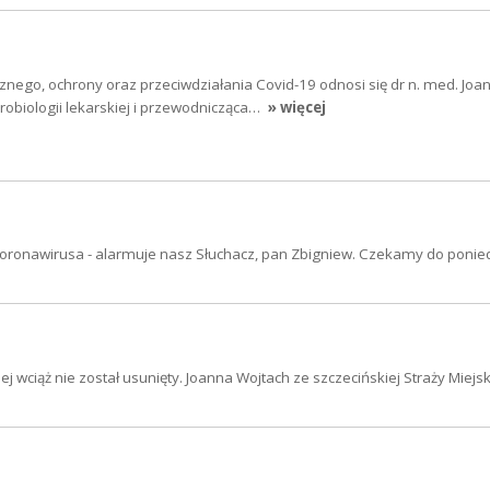
nego, ochrony oraz przeciwdziałania Covid-19 odnosi się dr n. med. Joan
krobiologii lekarskiej i przewodnicząca…
» więcej
oronawirusa - alarmuje nasz Słuchacz, pan Zbigniew. Czekamy do ponied
ciąż nie został usunięty. Joanna Wojtach ze szczecińskiej Straży Miejsk