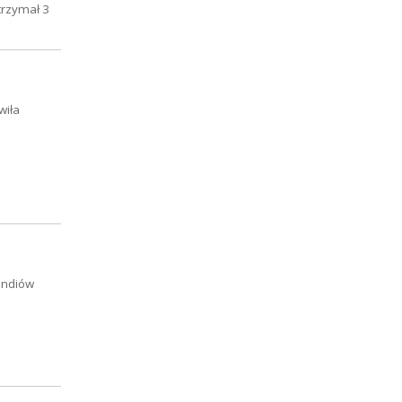
otrzymał 3
wiła
endiów