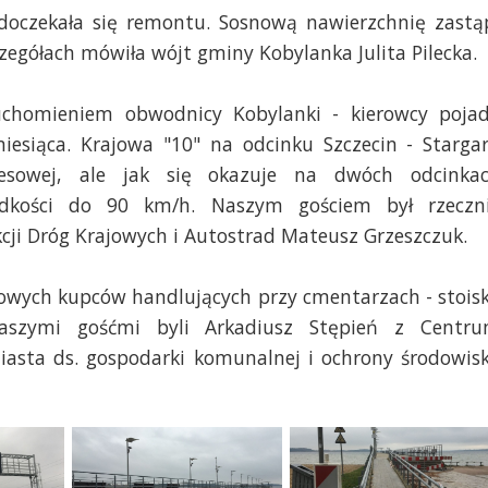
doczekała się remontu. Sosnową nawierzchnię zastą
zegółach mówiła wójt gminy Kobylanka Julita Pilecka.
uchomieniem obwodnicy Kobylanki - kierowcy poja
esiąca. Krajowa "10" na odcinku Szczecin - Starga
esowej, ale jak się okazuje na dwóch odcinka
dkości do 90 km/h. Naszym gościem był rzeczn
kcji Dróg Krajowych i Autostrad Mateusz Grzeszczuk.
rgowych kupców handlujących przy cmentarzach - stois
aszymi gośćmi byli Arkadiusz Stępień z Centr
miasta ds. gospodarki komunalnej i ochrony środowis