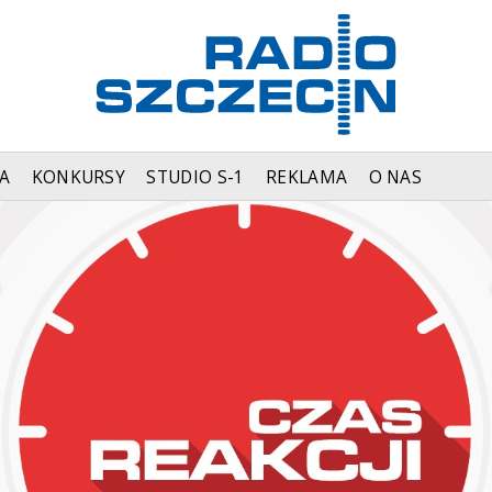
A
KONKURSY
STUDIO S-1
REKLAMA
O NAS