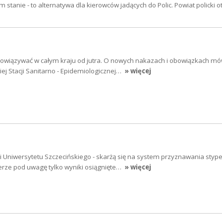
 stanie - to alternatywa dla kierowców jadących do Polic. Powiat policki 
obowiązywać w całym kraju od jutra. O nowych nakazach i obowiązkach mó
j Stacji Sanitarno - Epidemiologicznej…
» więcej
ci Uniwersytetu Szczecińskiego - skarżą się na system przyznawania styp
erze pod uwagę tylko wyniki osiągnięte…
» więcej