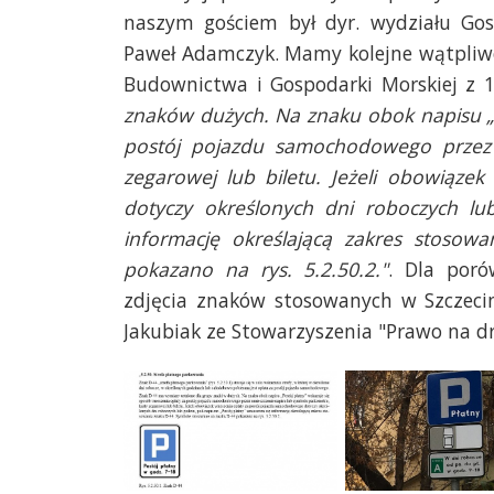
naszym gościem był dyr. wydziału Go
Paweł Adamczyk. Mamy kolejne wątpliwo
Budownictwa i Gospodarki Morskiej z 15
znaków dużych. Na znaku obok napisu „P
postój pojazdu samochodowego przez 
zegarowej lub biletu. Jeżeli obowiąz
dotyczy określonych dni roboczych lu
informację określającą zakres stoso
pokazano na rys. 5.2.50.2."
. Dla poró
zdjęcia znaków stosowanych w Szczecin
Jakubiak ze Stowarzyszenia "Prawo na d