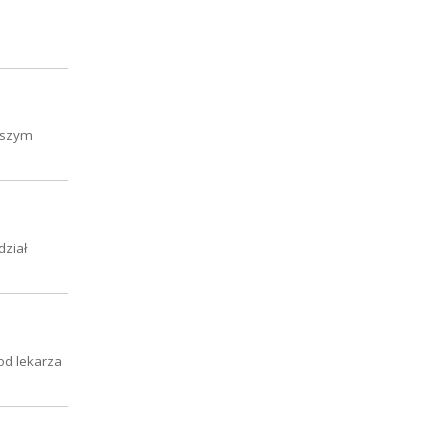
Naszym
dział
od lekarza