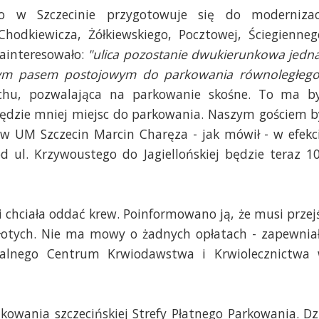
o w Szczecinie przygotowuje się do modernizac
hodkiewicza, Żółkiewskiego, Pocztowej, Ściegienneg
ainteresowało:
"ulica pozostanie dwukierunkowa jedn
nym pasem postojowym do parkowania równoległego
chu, pozwalająca na parkowanie skośne. To ma b
dzie mniej miejsc do parkowania. Naszym gościem b
u w UM Szczecin Marcin Charęza - jak mówił - w efekc
d ul. Krzywoustego do Jagiellońskiej będzie teraz 1
i chciała oddać krew. Poinformowano ją, że musi przej
złotych. Nie ma mowy o żadnych opłatach - zapewnia
nalnego Centrum Krwiodawstwa i Krwiolecznictwa
owania szczecińskiej Strefy Płatnego Parkowania. Dz