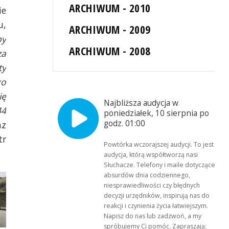
ARCHIWUM - 2010
ie
u,
ARCHIWUM - 2009
py
ARCHIWUM - 2008
za
ty
go
ię
Najbliższa audycja w
44
poniedziałek, 10 sierpnia po
godz. 01:00
az
tr
Powtórka wczorajszej audycji. To jest
audycja, którą współtworzą nasi
Słuchacze. Telefony i maile dotyczące
absurdów dnia codziennego,
niesprawiedliwości czy błędnych
decyzji urzędników, inspirują nas do
reakcji i czynienia życia łatwiejszym.
Napisz do nas lub zadzwoń, a my
spróbujemy Ci pomóc. Zapraszają: