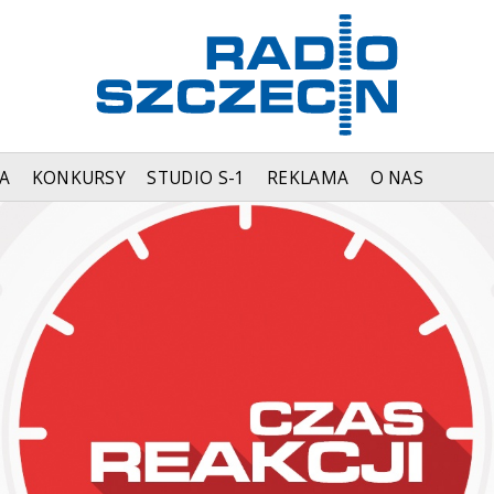
A
KONKURSY
STUDIO S-1
REKLAMA
O NAS