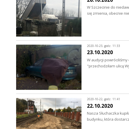
W Szczecinie do niedaw
się zmienia, obecnie 
2020-10-23, godz. 11:33
23.10.2020
W audycji powróciliśmy 
"przechodziłam ulicą 
2020-10-22, godz. 11:41
22.10.2020
Nasza Słuchaczka kupiła
budynku, która dostarc