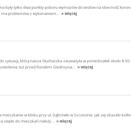
na były tylko dwa punkty poboru wymazów do testów na obecność koron
nie ma problemów z wykonaniem…
» więcej
do sytuacji, którą nasza Słuchaczka zauważyła w poniedziałek około 8:50:
Wyzwolenia, tuż przed Rondem Giedroycia…
» więcej
 mieszkanie w bloku przy ul. Dąbrówki w Szczecinie. Jak się okazało kotł
za ciepło do mieszkań należy…
» więcej