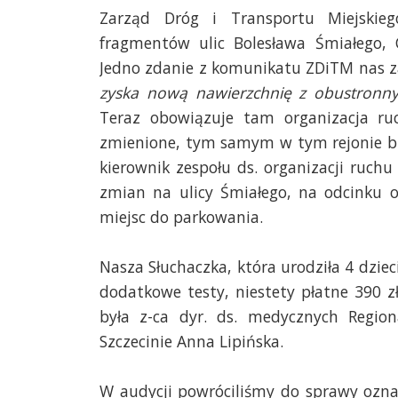
Zarząd Dróg i Transportu Miejskieg
fragmentów ulic Bolesława Śmiałego, C
Jedno zdanie z komunikatu ZDiTM nas z
zyska nową nawierzchnię z obustron
Teraz obowiązuje tam organizacja ru
zmienione, tym samym w tym rejonie bę
kierownik zespołu ds. organizacji ruch
zmian na ulicy Śmiałego, na odcinku o
miejsc do parkowania.
Nasza Słuchaczka, która urodziła 4 dziec
dodatkowe testy, niestety płatne 390 
była z-ca dyr. ds. medycznych Regio
Szczecinie Anna Lipińska.
W audycji powróciliśmy do sprawy oznak