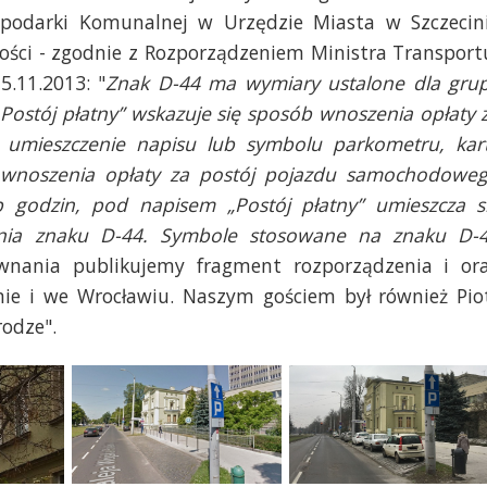
spodarki Komunalnej w Urzędzie Miasta w Szczecin
ści - zgodnie z Rozporządzeniem Ministra Transport
.11.2013: "
Znak D-44 ma wymiary ustalone dla gru
ostój płatny” wskazuje się sposób wnoszenia opłaty 
umieszczenie napisu lub symbolu parkometru, kar
ek wnoszenia opłaty za postój pojazdu samochodowe
b godzin, pod napisem „Postój płatny” umieszcza s
wania znaku D-44. Symbole stosowane na znaku D-
wnania publikujemy fragment rozporządzenia i or
ie i we Wrocławiu. Naszym gościem był również Pio
rodze".