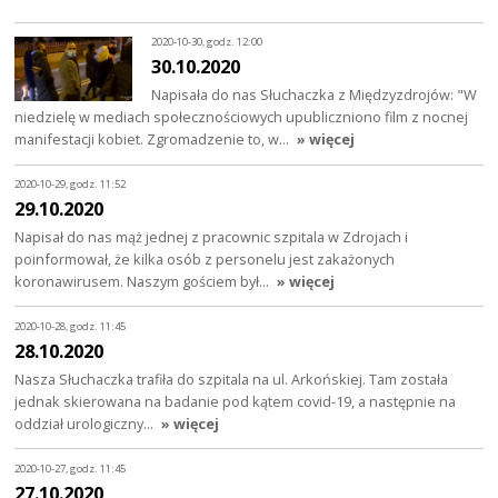
2020-10-30, godz. 12:00
30.10.2020
Napisała do nas Słuchaczka z Międzyzdrojów: "W
niedzielę w mediach społecznościowych upubliczniono film z nocnej
manifestacji kobiet. Zgromadzenie to, w…
» więcej
2020-10-29, godz. 11:52
29.10.2020
Napisał do nas mąż jednej z pracownic szpitala w Zdrojach i
poinformował, że kilka osób z personelu jest zakażonych
koronawirusem. Naszym gościem był…
» więcej
2020-10-28, godz. 11:45
28.10.2020
Nasza Słuchaczka trafiła do szpitala na ul. Arkońskiej. Tam została
jednak skierowana na badanie pod kątem covid-19, a następnie na
oddział urologiczny…
» więcej
2020-10-27, godz. 11:45
27.10.2020