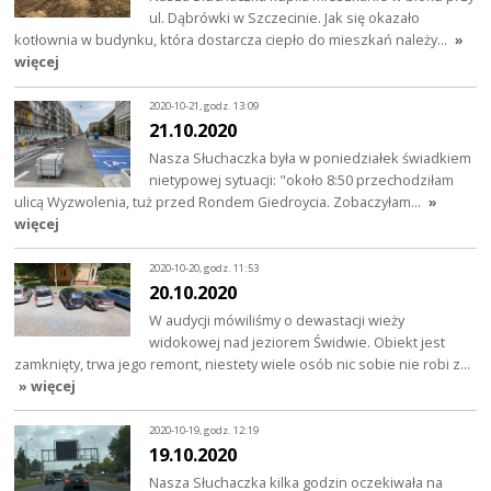
ul. Dąbrówki w Szczecinie. Jak się okazało
kotłownia w budynku, która dostarcza ciepło do mieszkań należy…
»
więcej
2020-10-21, godz. 13:09
21.10.2020
Nasza Słuchaczka była w poniedziałek świadkiem
nietypowej sytuacji: "około 8:50 przechodziłam
ulicą Wyzwolenia, tuż przed Rondem Giedroycia. Zobaczyłam…
»
więcej
2020-10-20, godz. 11:53
20.10.2020
W audycji mówiliśmy o dewastacji wieży
widokowej nad jeziorem Świdwie. Obiekt jest
zamknięty, trwa jego remont, niestety wiele osób nic sobie nie robi z…
» więcej
2020-10-19, godz. 12:19
19.10.2020
Nasza Słuchaczka kilka godzin oczekiwała na