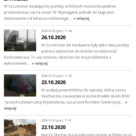
W Szczecinie działają trzy punkty, w których można bezpłatnie
przetestować się na covid-19. Wymagane jednak do tego jest
skierowanie od lekarza rodzinnego…
» więcej
2020-10-26, godz. 11:44
26.10.2020
W Szczecinie do niedawna były tylko dwa punkty
poboru wymazów do testów na obecność
koronawirusa. To się zmienia, obecnie nie ma problemów z
wykonaniem…
» więcej
2020-10-23, godz. 11:33
23.10.2020
W audycji powróciliśmy do sytuacji, którą nasza
Słuchaczka zauważyła w poniedziałek około 8:50:
"przechodziłam ulicą Wyzwolenia, tuż przed Rondem Giedroycia…
»
więcej
2020-10-22, godz. 11:41
22.10.2020
Nasza Słuchaczka kupiła mieszkanie w bloku przy