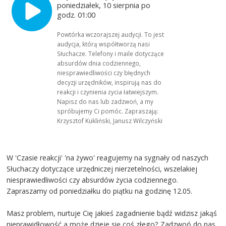
poniedziałek, 10 sierpnia po
godz. 01:00
Powtórka wczorajszej audycji. To jest
audycja, którą współtworzą nasi
Słuchacze. Telefony i maile dotyczące
absurdów dnia codziennego,
niesprawiedliwości czy błędnych
decyzji urzędników, inspirują nas do
reakcji i czynienia życia łatwiejszym.
Napisz do nas lub zadzwoń, a my
spróbujemy Ci pomóc. Zapraszają:
Krzysztof Kukliński, Janusz Wilczyński
W 'Czasie reakcji' 'na żywo' reagujemy na sygnały od naszych
Słuchaczy dotyczące urzędniczej nierzetelności, wszelakiej
niesprawiedliwości czy absurdów życia codziennego.
Zapraszamy od poniedziałku do piątku na godzinę 12.05.
Masz problem, nurtuje Cię jakieś zagadnienie bądź widzisz jakąś
nieprawidłowość a może dzieje się coś złego? Zadzwoń do nas