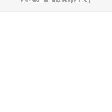
PRYWATNOŚCI
BIULETYN INFORMACJI PUBLICZNEJ