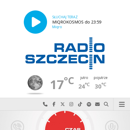
SŁUCHAJ TERAZ
MIQROKOSMOS do 23:59
Miqro
°C
jutro
pojutrze
17
°C
°C
24
30
Najlepiej po prostu do nas zadzwoń
Odwiedź nas na Facebook-u
Odwiedź nas na X
Odwiedź nas na Instagram-ie
Odwiedź nas na TikTok-u
Szukaj nas na Spotify
Wyślij do nas w
Szukaj