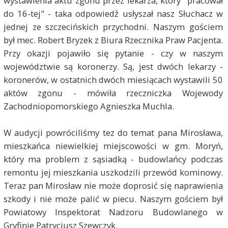
wystawienia aktu zgonu przez lekarza, który "pracował
do 16-tej" - taka odpowiedź usłyszał nasz Słuchacz w
jednej ze szczecińskich przychodni. Naszym gościem
był mec. Robert Bryzek z Biura Rzecznika Praw Pacjenta.
Przy okazji pojawiło się pytanie - czy w naszym
województwie są koronerzy. Są, jest dwóch lekarzy -
koronerów, w ostatnich dwóch miesiącach wystawili 50
aktów zgonu - mówiła rzeczniczka Wojewody
Zachodniopomorskiego Agnieszka Muchla.
W audycji powróciliśmy tez do temat pana Mirosława,
mieszkańca niewielkiej miejscowości w gm. Moryń,
który ma problem z sąsiadką - budowlańcy podczas
remontu jej mieszkania uszkodzili przewód kominowy.
Teraz pan Mirosław nie może doprosić się naprawienia
szkody i nie może palić w piecu. Naszym gościem był
Powiatowy Inspektorat Nadzoru Budowlanego w
Gryfinie Patrycjusz Szewczyk.