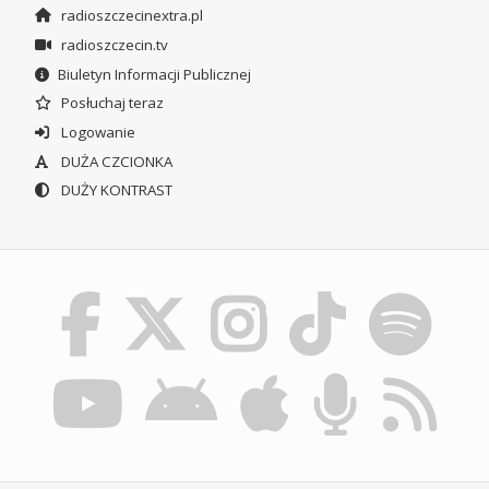
radioszczecinextra.pl
radioszczecin.tv
Biuletyn Informacji Publicznej
Posłuchaj teraz
Logowanie
DUŻA CZCIONKA
DUŻY KONTRAST