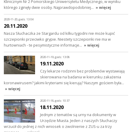
Klinicznym Nr 2 Pomorskiego Uniwersytetu Medycznego, w wyniku
którego zginęły dwie osoby. Najprawdopodobniej…
» więcej
2020-11-20, godz. 13:04
20.11.2020
Nasza Słuchaczka ze Stargardu od kilku tygodni nie może kupić
szczepionki przeciwko grypie. Niestety szczepionki nie ma w
hurtowniach - te pesymistyczne informacje…
» więcej
2020-11-19, godz. 13:08
19.11.2020
Czy lekarze rodzinni bez problemów wystawiają
skierowania na badania w kierunku zakażenia
koronawirusem? Jakimi kryteriami się kierują? Naszym gościem była…
» więcej
2020-11-18, godz. 10:37
18.11.2020
Jednym z tematów są urny na dokumenty w
Urzędzie Miasta. Jeden z naszych Słuchaczy
wrzucił do jednej z nich wniosek o zwolnienie z ZUS-u za trzy