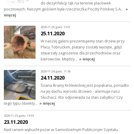
do dezynfekcji rąk na terenie placówek
pocztowych. Naszym gościem była rzeczniczka Poczty Polskiej S.A…
»
więcej
2020-11-25, godz. 13:01
25.11.2020
W naszej galerii prezentujemy stan drzew przy
Placu Tobruckim, platany zostały wycięte, gdyż
stwarzały zagrożenie dla przechodniów oraz
kierowców. Między…
» więcej
2020-11-24, godz. 11:56
24.11.2020
Ściana Bramy Królewskiej jest popękana, ponadto
na jej dachu wyrosło drzewo - alarmuje nasz
Słuchacz. Kto odpowiada za stan zabytku? Czy
tego typu obiekty…
» więcej
2020-11-23, godz. 13:03
23.11.2020
Nad ranem wybuchł pożar w Samodzielnym Publicznym Szpitalu