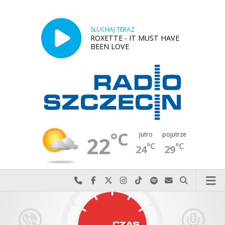
SŁUCHAJ TERAZ
ROXETTE - IT MUST HAVE
BEEN LOVE
°C
jutro
pojutrze
22
°C
°C
24
29
Najlepiej po prostu do nas zadzwoń
Odwiedź nas na Facebook-u
Odwiedź nas na X
Odwiedź nas na Instagram-ie
Odwiedź nas na TikTok-u
Szukaj nas na Spotify
Wyślij do nas w
Szukaj