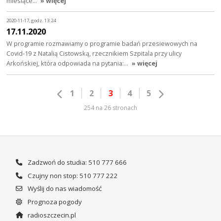
miesiące…
» więcej
2020-11-17, godz. 13:24
17.11.2020
W programie rozmawiamy o programie badań przesiewowych na
Covid-19 z Natalią Cistowską, rzecznikiem Szpitala przy ulicy
Arkońskiej, która odpowiada na pytania:…
» więcej
1
2
3
4
5
254 na 26 stronach
Zadzwoń do studia: 510 777 666
Czujny non stop: 510 777 222
Wyślij do nas wiadomość
Prognoza pogody
radioszczecin.pl