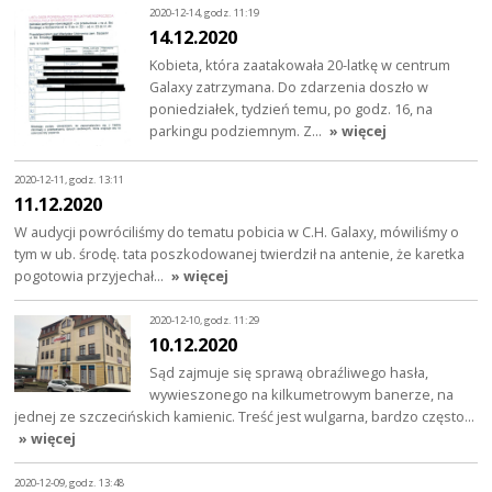
2020-12-14, godz. 11:19
14.12.2020
Kobieta, która zaatakowała 20-latkę w centrum
Galaxy zatrzymana. Do zdarzenia doszło w
poniedziałek, tydzień temu, po godz. 16, na
parkingu podziemnym. Z…
» więcej
2020-12-11, godz. 13:11
11.12.2020
W audycji powróciliśmy do tematu pobicia w C.H. Galaxy, mówiliśmy o
tym w ub. środę. tata poszkodowanej twierdził na antenie, że karetka
pogotowia przyjechał…
» więcej
2020-12-10, godz. 11:29
10.12.2020
Sąd zajmuje się sprawą obraźliwego hasła,
wywieszonego na kilkumetrowym banerze, na
jednej ze szczecińskich kamienic. Treść jest wulgarna, bardzo często…
» więcej
2020-12-09, godz. 13:48