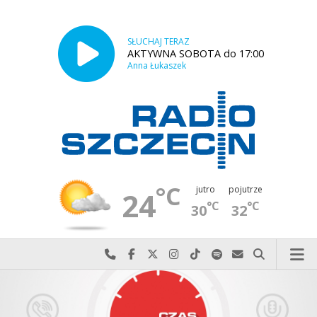
SŁUCHAJ TERAZ
AKTYWNA SOBOTA do 17:00
Anna Łukaszek
°C
jutro
pojutrze
24
°C
°C
30
32
Najlepiej po prostu do nas zadzwoń
Odwiedź nas na Facebook-u
Odwiedź nas na X
Odwiedź nas na Instagram-ie
Odwiedź nas na TikTok-u
Szukaj nas na Spotify
Wyślij do nas w
Szukaj