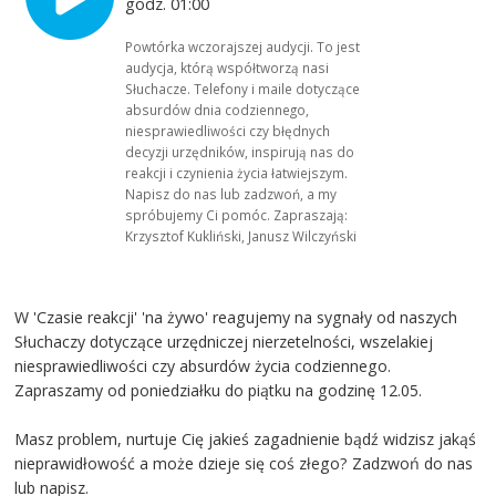
godz. 01:00
Powtórka wczorajszej audycji. To jest
audycja, którą współtworzą nasi
Słuchacze. Telefony i maile dotyczące
absurdów dnia codziennego,
niesprawiedliwości czy błędnych
decyzji urzędników, inspirują nas do
reakcji i czynienia życia łatwiejszym.
Napisz do nas lub zadzwoń, a my
spróbujemy Ci pomóc. Zapraszają:
Krzysztof Kukliński, Janusz Wilczyński
W 'Czasie reakcji' 'na żywo' reagujemy na sygnały od naszych
Słuchaczy dotyczące urzędniczej nierzetelności, wszelakiej
niesprawiedliwości czy absurdów życia codziennego.
Zapraszamy od poniedziałku do piątku na godzinę 12.05.
Masz problem, nurtuje Cię jakieś zagadnienie bądź widzisz jakąś
nieprawidłowość a może dzieje się coś złego? Zadzwoń do nas
lub napisz.