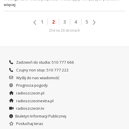
więcej
1
2
3
4
5
254 na 26 stronach
Zadzwoń do studia: 510 777 666
Czujny non stop: 510 777 222
Wyślij do nas wiadomość
Prognoza pogody
radioszczecin.pl
radioszczecinextra.pl
radioszczecin.tv
Biuletyn Informacji Publicznej
Posłuchaj teraz