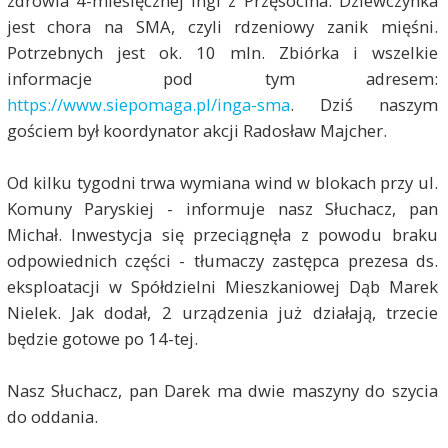
zdrowia 4-miesięcznej Ingi z Przęsocina. Dziewczynka
jest chora na SMA, czyli rdzeniowy zanik mięśni.
Potrzebnych jest ok. 10 mln. Zbiórka i wszelkie
informacje pod tym adresem:
https://www.siepomaga.pl/inga-sma
. Dziś naszym
gościem był koordynator akcji Radosław Majcher.
Od kilku tygodni trwa wymiana wind w blokach przy ul.
Komuny Paryskiej - informuje nasz Słuchacz, pan
Michał. Inwestycja się przeciągnęła z powodu braku
odpowiednich części - tłumaczy zastępca prezesa ds.
eksploatacji w Spółdzielni Mieszkaniowej Dąb Marek
Nielek. Jak dodał, 2 urządzenia już działają, trzecie
będzie gotowe po 14-tej.
Nasz Słuchacz, pan Darek ma dwie maszyny do szycia
do oddania.