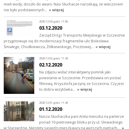
mieli wody, doszło do awarii. Nasi Słuchacze narzekają, że wieczorem
nie było podstawionych…
» więcej
2020-12-03, godz. 11:06
03.12.2020
Zarząd Dróg i Transportu Miejskiego w Szczecinie
przygotowuje się do modernizacji fragmentów ulic Bolesława
Śmiałego, Chodkiewicza, Żółkiewskiego, Pocztowej…
» więcej
2020-12-02, godz. 11:45
02.12.2020
Na zdjęciu widać interaktywny pomnik jaki
powstanie w Szczecinie. Przedstawia on postać
filmową, Krzysztofa Jarzynę ze Szczecina. Czy jest
to dobra wizytówka…
» więcej
2020-12-01, godz. 11:45
01.12.2020
Nasza Słuchaczka pani Anita mieszka na parterze
ponad 10-pietrowego bloku przy ul. Słowackiego
w Stargardzie. Niestety sąsiedzi mieszkający na wyższych pietrach…
»