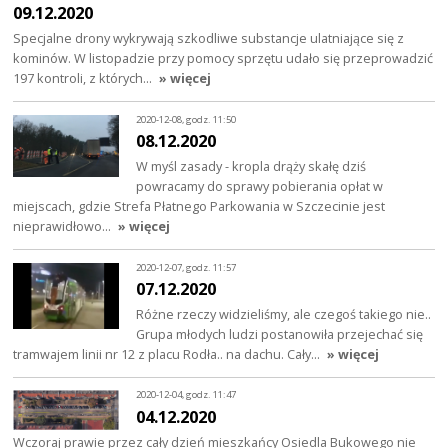
09.12.2020
Specjalne drony wykrywają szkodliwe substancje ulatniające się z
kominów. W listopadzie przy pomocy sprzętu udało się przeprowadzić
197 kontroli, z których…
» więcej
2020-12-08, godz. 11:50
08.12.2020
W myśl zasady - kropla drąży skałę dziś
powracamy do sprawy pobierania opłat w
miejscach, gdzie Strefa Płatnego Parkowania w Szczecinie jest
nieprawidłowo…
» więcej
2020-12-07, godz. 11:57
07.12.2020
Różne rzeczy widzieliśmy, ale czegoś takiego nie..
Grupa młodych ludzi postanowiła przejechać się
tramwajem linii nr 12 z placu Rodła.. na dachu. Cały…
» więcej
2020-12-04, godz. 11:47
04.12.2020
Wczoraj prawie przez cały dzień mieszkańcy Osiedla Bukowego nie