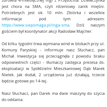
zdrowia 4-miesięcznej Ingi z Przęsocina. Dziewczynka
jest chora na SMA, czyli rdzeniowy zanik mięśni.
Potrzebnych jest ok. 10 mln. Zbiórka i wszelkie
informacje pod tym adresem:
https://www.siepomaga.pl/inga-sma
. Dziś naszym
gościem był koordynator akcji Radosław Majcher.
Od kilku tygodni trwa wymiana wind w blokach przy ul.
Komuny Paryskiej - informuje nasz Słuchacz, pan
Michał. Inwestycja się przeciągnęła z powodu braku
odpowiednich części - tłumaczy zastępca prezesa ds.
eksploatacji w Spółdzielni Mieszkaniowej Dąb Marek
Nielek. Jak dodał, 2 urządzenia już działają, trzecie
będzie gotowe po 14-tej.
Nasz Słuchacz, pan Darek ma dwie maszyny do szycia
do oddania.