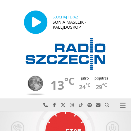
SŁUCHAJ TERAZ
SONIA MASELIK -
KALEJDOSKOP
°C
jutro
pojutrze
13
°C
°C
24
29
Najlepiej po prostu do nas zadzwoń
Odwiedź nas na Facebook-u
Odwiedź nas na X
Odwiedź nas na Instagram-ie
Odwiedź nas na TikTok-u
Szukaj nas na Spotify
Wyślij do nas w
Szukaj