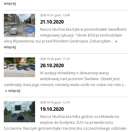
więcej
2020-10-21, godz. 13:09
21.10.2020
Nasza Słuchaczka była w poniedziałek świadkiem
nietypowej sytuacji: "około 8:50 przechodziłam
ulicą Wyzwolenia, tuż przed Rondem Giedroycia. Zobaczyłam…
»
więcej
2020-10-20, godz. 11:53
20.10.2020
W audycji mówiliśmy o dewastacji wieży
widokowej nad jeziorem Świdwie. Obiekt jest
zamknięty, trwa jego remont, niestety wiele osób nic sobie nie robi z…
» więcej
2020-10-19, godz. 12:19
19.10.2020
Nasza Słuchaczka kilka godzin oczekiwała na
wejście do budynku ZUS na prawobrzeżu
Szczecina. Naszym gościem była rzeczniczka szczecińskiego oddziału