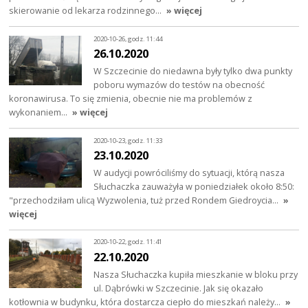
skierowanie od lekarza rodzinnego…
» więcej
2020-10-26, godz. 11:44
26.10.2020
W Szczecinie do niedawna były tylko dwa punkty
poboru wymazów do testów na obecność
koronawirusa. To się zmienia, obecnie nie ma problemów z
wykonaniem…
» więcej
2020-10-23, godz. 11:33
23.10.2020
W audycji powróciliśmy do sytuacji, którą nasza
Słuchaczka zauważyła w poniedziałek około 8:50:
"przechodziłam ulicą Wyzwolenia, tuż przed Rondem Giedroycia…
»
więcej
2020-10-22, godz. 11:41
22.10.2020
Nasza Słuchaczka kupiła mieszkanie w bloku przy
ul. Dąbrówki w Szczecinie. Jak się okazało
kotłownia w budynku, która dostarcza ciepło do mieszkań należy…
»