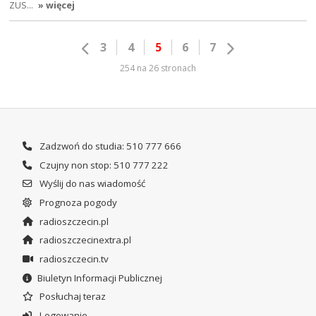
ZUS…
» więcej
3
4
5
6
7
254 na 26 stronach
Zadzwoń do studia: 510 777 666
Czujny non stop: 510 777 222
Wyślij do nas wiadomość
Prognoza pogody
radioszczecin.pl
radioszczecinextra.pl
radioszczecin.tv
Biuletyn Informacji Publicznej
Posłuchaj teraz
Logowanie