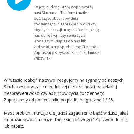
To jest audycja, którą współtworzą
nasi Słuchacze. Telefony i maile
dotyczące absurdów dnia
codziennego, niesprawiedliwości czy
błędnych decyzji urzędników, inspirują
nas do reakcji i czynienia życia
łatwiejszym. Napisz do nas lub
zadzwoń, a my spróbujemy Ci pomóc.
Zapraszają: Krzysztof Kukliński, Janusz
Wilczyński
W 'Czasie reakcji' 'na żywo' reagujemy na sygnały od naszych
Słuchaczy dotyczące urzędniczej nierzetelności, wszelakiej
niesprawiedliwości czy absurdów życia codziennego.
Zapraszamy od poniedziałku do piątku na godzinę 12.05.
Masz problem, nurtuje Cię jakieś zagadnienie bądź widzisz jakąś
nieprawidłowość a może dzieje się coś złego? Zadzwoń do nas
lub napisz.