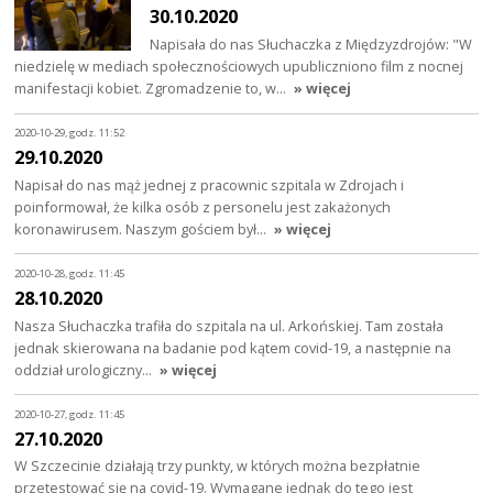
30.10.2020
Napisała do nas Słuchaczka z Międzyzdrojów: "W
niedzielę w mediach społecznościowych upubliczniono film z nocnej
manifestacji kobiet. Zgromadzenie to, w…
» więcej
2020-10-29, godz. 11:52
29.10.2020
Napisał do nas mąż jednej z pracownic szpitala w Zdrojach i
poinformował, że kilka osób z personelu jest zakażonych
koronawirusem. Naszym gościem był…
» więcej
2020-10-28, godz. 11:45
28.10.2020
Nasza Słuchaczka trafiła do szpitala na ul. Arkońskiej. Tam została
jednak skierowana na badanie pod kątem covid-19, a następnie na
oddział urologiczny…
» więcej
2020-10-27, godz. 11:45
27.10.2020
W Szczecinie działają trzy punkty, w których można bezpłatnie
przetestować się na covid-19. Wymagane jednak do tego jest