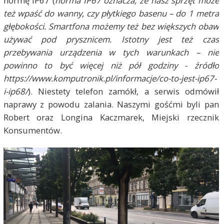
normę IP67 (
norma IP67 oznacza, że nasz sprzęt może
też wpaść do wanny, czy płytkiego basenu – do 1 metra
głębokości. Smartfona możemy też bez większych obaw
używać pod prysznicem. Istotny jest też czas
przebywania urządzenia w tych warunkach – nie
powinno to być więcej niż pół godziny - źródło
https://www.komputronik.pl/informacje/co-to-jest-ip67-
i-ip68/
). Niestety telefon zamókł, a serwis odmówił
naprawy z powodu zalania. Naszymi gośćmi byli pan
Robert oraz Longina Kaczmarek, Miejski rzecznik
Konsumentów.