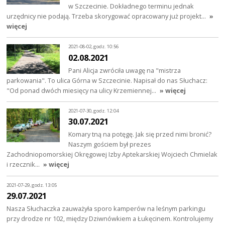
w Szczecinie. Dokładnego terminu jednak
urzędnicy nie podają. Trzeba skorygować opracowany już projekt…
»
więcej
2021-08-02, godz. 10:56
02.08.2021
Pani Alicja zwróciła uwagę na "mistrza
parkowania". To ulica Górna w Szczecinie. Napisał do nas Słuchacz:
"Od ponad dwóch miesięcy na ulicy Krzemiennej…
» więcej
2021-07-30, godz. 12:04
30.07.2021
Komary tną na potęgę. Jak się przed nimi bronić?
Naszym gościem był prezes
Zachodniopomorskiej Okręgowej Izby Aptekarskiej Wojciech Chmielak
i rzecznik…
» więcej
2021-07-29, godz. 13:05
29.07.2021
Nasza Słuchaczka zauważyła sporo kamperów na leśnym parkingu
przy drodze nr 102, między Dziwnówkiem a Łukęcinem. Kontrolujemy