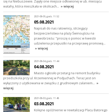
się na Niebuszewie. Zajęły one miejsce odłowionej w ub. miesiącu
watahy, która mieszkała w okolicach…
» więcej
2021-08-05, godz. 11:52
05.08.2021
Napisali do nas ratownicy, strzegący
bezpieczeństwa na plaży Świnoujściu na
prawobrzeżu: "proszę o pomoc w kwestii
udzielenia przepustki na przeprawę promową…
» więcej
2021-08-04, godz. 11:44
04.08.2021
Miasto ogłosiło przetarg na remont budynku
przedszkola przy ul. Krzemiennej w Podjuchach. Teraz jest on
wyłączony z użytkowania w związku z grudniowym zalaniem…
»
więcej
2021-08-03, godz. 11:48
03.08.2021
Kolejne opóźnienie w rewitalizacji Placu Batorego