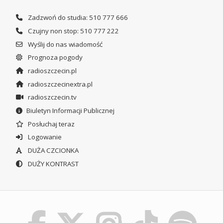
Zadzwoń do studia: 510 777 666
Czujny non stop: 510 777 222
Wyślij do nas wiadomość
Prognoza pogody
radioszczecin.pl
radioszczecinextra.pl
radioszczecin.tv
Biuletyn Informacji Publicznej
Posłuchaj teraz
Logowanie
DUŻA CZCIONKA
DUŻY KONTRAST