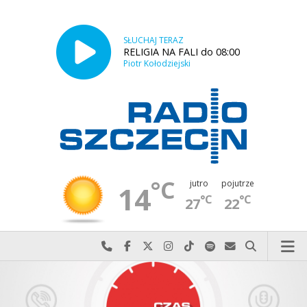
SŁUCHAJ TERAZ
RELIGIA NA FALI do 08:00
Piotr Kołodziejski
°C
jutro
pojutrze
14
°C
°C
27
22
Najlepiej po prostu do nas zadzwoń
Odwiedź nas na Facebook-u
Odwiedź nas na X
Odwiedź nas na Instagram-ie
Odwiedź nas na TikTok-u
Szukaj nas na Spotify
Wyślij do nas w
Szukaj