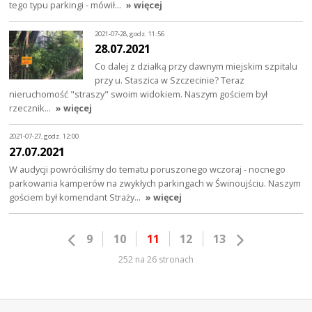
tego typu parkingi - mówił…
» więcej
2021-07-28, godz. 11:56
28.07.2021
Co dalej z działką przy dawnym miejskim szpitalu
przy u. Staszica w Szczecinie? Teraz
nieruchomość "straszy" swoim widokiem. Naszym gościem był
rzecznik…
» więcej
2021-07-27, godz. 12:00
27.07.2021
W audycji powróciliśmy do tematu poruszonego wczoraj - nocnego
parkowania kamperów na zwykłych parkingach w Świnoujściu. Naszym
gościem był komendant Straży…
» więcej
9
10
11
12
13
252 na 26 stronach