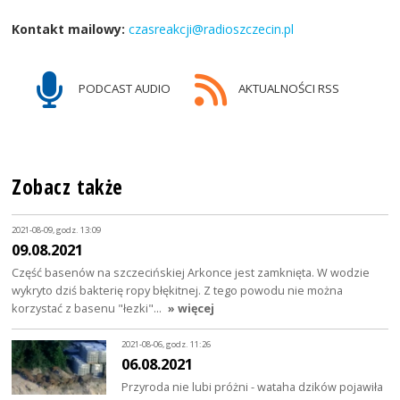
Kontakt mailowy:
czasreakcji@radioszczecin.pl
PODCAST AUDIO
AKTUALNOŚCI RSS
Zobacz także
2021-08-09, godz. 13:09
09.08.2021
Część basenów na szczecińskiej Arkonce jest zamknięta. W wodzie
wykryto dziś bakterię ropy błękitnej. Z tego powodu nie można
korzystać z basenu "łezki"…
» więcej
2021-08-06, godz. 11:26
06.08.2021
Przyroda nie lubi próżni - wataha dzików pojawiła