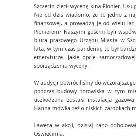
Szczecin zlecił wycenę kina Pionier. Usł
Nie od dziś wiadomo, że to jedno z najs
finansowej, a prowadzą je od wielu la
Pionierem? Naszymi gośćmi byli współwł
biura prasowego Urzędu Miasta w Szcze
lata, w tym czas pandemii, to był bardz
emeryturze. Jakie opcje samorządo
sporządzeniu wyceny.
W audycji powróciliśmy do wczorajszego 
podczas budowy torowiska w tym miejsc
uszkodzona została instalacja gazowa
Hanna mówiła też o niskich zarobkach mo
Laweta w akcji, dzisiaj rano odholow
Oświęcimia.