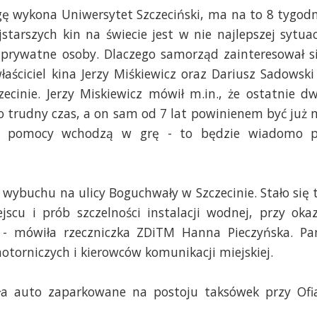
ugę wykona Uniwersytet Szczeciński, ma na to 8 tygodn
tarszych kin na świecie jest w nie najlepszej sytuac
t prywatne osoby. Dlaczego samorząd zainteresował s
aściciel kina Jerzy Miśkiewicz oraz Dariusz Sadowski
cinie. Jerzy Miskiewicz mówił m.in., że ostatnie d
o trudny czas, a on sam od 7 lat powinienem być już 
wej pomocy wchodzą w grę - to będzie wiadomo 
wybuchu na ulicy Boguchwały w Szczecinie. Stało się 
u i prób szczelności instalacji wodnej, przy okaz
 - mówiła rzeczniczka ZDiTM Hanna Pieczyńska. Pa
torniczych i kierowców komunikacji miejskiej.
ała auto zaparkowane na postoju taksówek przy Ofi