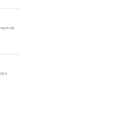
nej w ub.
zę o