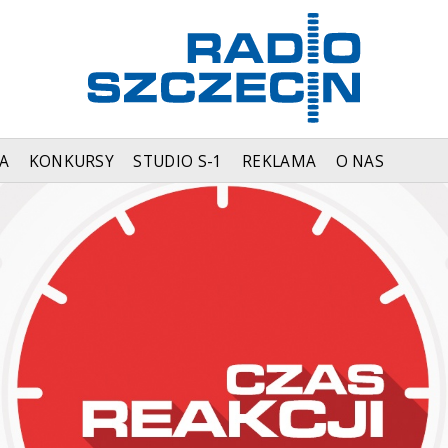
A
KONKURSY
STUDIO S-1
REKLAMA
O NAS