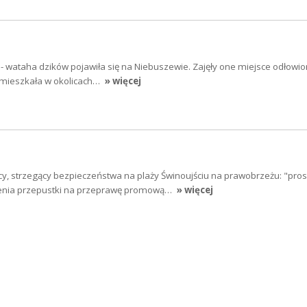
i - wataha dzików pojawiła się na Niebuszewie. Zajęły one miejsce odłowio
 mieszkała w okolicach…
» więcej
cy, strzegący bezpieczeństwa na plaży Świnoujściu na prawobrzeżu: "pros
lenia przepustki na przeprawę promową…
» więcej