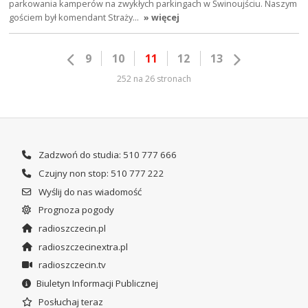
parkowania kamperów na zwykłych parkingach w Świnoujściu. Naszym
gościem był komendant Straży…
» więcej
9
10
11
12
13
252 na 26 stronach
Zadzwoń do studia: 510 777 666
Czujny non stop: 510 777 222
Wyślij do nas wiadomość
Prognoza pogody
radioszczecin.pl
radioszczecinextra.pl
radioszczecin.tv
Biuletyn Informacji Publicznej
Posłuchaj teraz