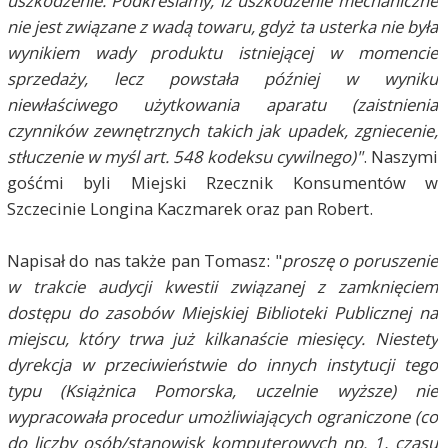
uszkodzenie. Podkreślamy, iż uszkodzenie mechaniczne
nie jest związane z wadą towaru, gdyż ta usterka nie była
wynikiem wady produktu istniejącej w momencie
sprzedaży, lecz powstała później w wyniku
niewłaściwego użytkowania aparatu (zaistnienia
czynników zewnętrznych takich jak upadek, zgniecenie,
stłuczenie w myśl art. 548 kodeksu cywilnego)"
. Naszymi
gośćmi byli Miejski Rzecznik Konsumentów w
Szczecinie Longina Kaczmarek oraz pan Robert.
Napisał do nas także pan Tomasz: "
proszę o poruszenie
w trakcie audycji kwestii związanej z zamknięciem
dostępu do zasobów Miejskiej Biblioteki Publicznej na
miejscu, który trwa już kilkanaście miesięcy. Niestety
dyrekcja w przeciwieństwie do innych instytucji tego
typu (Książnica Pomorska, uczelnie wyższe) nie
wypracowała procedur umożliwiających ograniczone (co
do liczby osób/stanowisk komputerowych np. 1, czasu