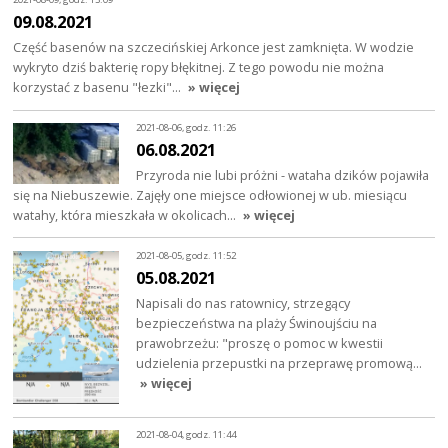
09.08.2021
Część basenów na szczecińskiej Arkonce jest zamknięta. W wodzie
wykryto dziś bakterię ropy błękitnej. Z tego powodu nie można
korzystać z basenu "łezki"…
» więcej
2021-08-06, godz. 11:26
06.08.2021
Przyroda nie lubi próżni - wataha dzików pojawiła
się na Niebuszewie. Zajęły one miejsce odłowionej w ub. miesiącu
watahy, która mieszkała w okolicach…
» więcej
2021-08-05, godz. 11:52
05.08.2021
Napisali do nas ratownicy, strzegący
bezpieczeństwa na plaży Świnoujściu na
prawobrzeżu: "proszę o pomoc w kwestii
udzielenia przepustki na przeprawę promową…
» więcej
2021-08-04, godz. 11:44