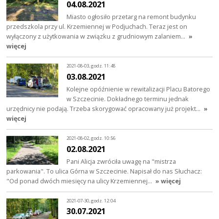
04.08.2021
Miasto ogłosiło przetarg na remont budynku
przedszkola przy ul. Krzemiennej w Podjuchach. Teraz jest on
wyłączony z użytkowania w związku z grudniowym zalaniem…
»
więcej
2021-08-03, godz. 11:48
03.08.2021
Kolejne opóźnienie w rewitalizacji Placu Batorego
w Szczecinie. Dokładnego terminu jednak
urzędnicy nie podają. Trzeba skorygować opracowany już projekt…
»
więcej
2021-08-02, godz. 10:56
02.08.2021
Pani Alicja zwróciła uwagę na "mistrza
parkowania". To ulica Górna w Szczecinie. Napisał do nas Słuchacz:
"Od ponad dwóch miesięcy na ulicy Krzemiennej…
» więcej
2021-07-30, godz. 12:04
30.07.2021