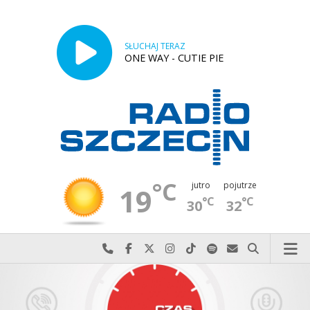
SŁUCHAJ TERAZ
ONE WAY - CUTIE PIE
°C
jutro
pojutrze
19
°C
°C
30
32
Najlepiej po prostu do nas zadzwoń
Odwiedź nas na Facebook-u
Odwiedź nas na X
Odwiedź nas na Instagram-ie
Odwiedź nas na TikTok-u
Szukaj nas na Spotify
Wyślij do nas w
Szukaj