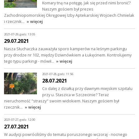
Komary tną na potęgę. Jak się przed nimi bronić?
Naszym gościem był prezes
Zachodniopomorskiej Okręgowej Izby Aptekarskiej Wojciech Chmielak
i rzecznik…
» więcej
2021-07-29, godz. 13:05
29.07.2021
Nasza Słuchaczka zauważyła sporo kamperów na leśnym parkingu
przy drodze nr 102, między Dziwnówkiem a Łukęcinem. Kontrolujemy
tego typu parkingi - mówił…
» więcej
2021-07-28, godz. 11:56
28.07.2021
Co dalej z działką przy dawnym miejskim szpitalu
przy u. Staszica w Szczecinie? Teraz
nieruchomość "straszy" swoim widokiem. Naszym gościem był
rzecznik…
» więcej
2021-07-27, godz. 12:00
27.07.2021
W audycji powróciliśmy do tematu poruszonego wczoraj - nocnego