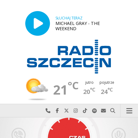
SŁUCHAJ TERAZ
MICHAEL GRAY - THE
WEEKEND
°C
jutro
pojutrze
21
°C
°C
20
24
Najlepiej po prostu do nas zadzwoń
Odwiedź nas na Facebook-u
Odwiedź nas na X
Odwiedź nas na Instagram-ie
Odwiedź nas na TikTok-u
Szukaj nas na Spotify
Wyślij do nas w
Szukaj