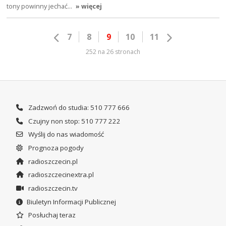
tony powinny jechać…
» więcej
7
8
9
10
11
252 na 26 stronach
Zadzwoń do studia: 510 777 666
Czujny non stop: 510 777 222
Wyślij do nas wiadomość
Prognoza pogody
radioszczecin.pl
radioszczecinextra.pl
radioszczecin.tv
Biuletyn Informacji Publicznej
Posłuchaj teraz