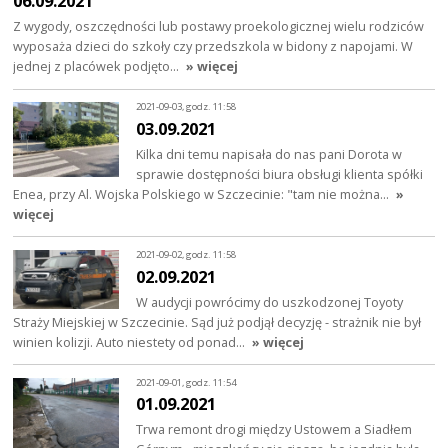
06.09.2021
Z wygody, oszczędności lub postawy proekologicznej wielu rodziców
wyposaża dzieci do szkoły czy przedszkola w bidony z napojami. W
jednej z placówek podjęto…
» więcej
2021-09-03, godz. 11:58
03.09.2021
Kilka dni temu napisała do nas pani Dorota w
sprawie dostępności biura obsługi klienta spółki
Enea, przy Al. Wojska Polskiego w Szczecinie: "tam nie można…
»
więcej
2021-09-02, godz. 11:58
02.09.2021
W audycji powrócimy do uszkodzonej Toyoty
Straży Miejskiej w Szczecinie. Sąd już podjął decyzję - strażnik nie był
winien kolizji. Auto niestety od ponad…
» więcej
2021-09-01, godz. 11:54
01.09.2021
Trwa remont drogi między Ustowem a Siadłem