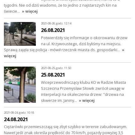
tygodni. Nie od dziś wiadomo, że to jedno z najstarszych kin na
świecie…
» więcej
2021-08-26, godz. 12:14
26.08.2021
Potwierdziły się informacje o okorowaniu drzew
na ul. Krzywoustego, dziś byliśmy na miejscu.
Sprawą zajęła się policja - mówił rzecznik miasta ds. gospodarki…
»
więcej
2021-08-25, godz. 11:50
25.08.2021
Wiceprzewodniczący klubu KO w Radzie Miasta
Szczecina Przemysław Słowik zwrócił uwagę w
interpelacji na okaleczenia drzew: "drzewa na
skwerze im. Janiny…
» więcej
2021-08-24, godz. 10:18
24.08.2021
Ciężarówki przemieszczają się zbyt szybko w terenie zabudowanym.
Nawet jeśli znak określa prędkość do 70 km/h, pojazdy powyżej 3,5