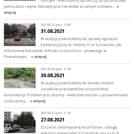
Górnym - mieszkańcy się cieszą, bo jezdnia była
pełna dziur i wyrw. Niestety prac nie widać w samym Ustowie…
»
więcej
2021-08-31, godz. 12:06
31.08.2021
W audycji powróciliśmy do sprawy tąpnięcia
kamienicy przy ul. Heleny 15 w Szczecinie. Jak
informował kierownik referatu orzeczniczo - prawnego w
Powiatowym…
» więcej
2021-08-30, godz. 11:49
30.08.2021
W audycji powróciliśmy do tematu niskich
zarobków pracowników szczecińskiej
komunikacji. Problem jest złożony - wielu kierowców z uprawnieniami
szuka pracy…
» więcej
2021-08-27, godz. 11:39
27.08.2021
Szczecin zlecił wycenę kina Pionier. Usługę
wykona Uniwersytet Szczeciński, ma na to 8