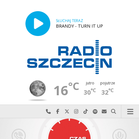
SŁUCHAJ TERAZ
BRANDY - TURN IT UP
°C
jutro
pojutrze
16
°C
°C
30
32
Najlepiej po prostu do nas zadzwoń
Odwiedź nas na Facebook-u
Odwiedź nas na X
Odwiedź nas na Instagram-ie
Odwiedź nas na TikTok-u
Szukaj nas na Spotify
Wyślij do nas w
Szukaj