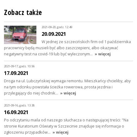
Zobacz także
2021-09-20, godz. 12:49
20.09.2021
W jednej ze szczecińskich firm od 1 października
pracownicy będą musieli być albo zaszczepieni, albo okazywać
negatywny test na covid-19 lub być wyleczonym…
» więcej
2021-09-17, godz. 10:56
17.09.2021
Droga na ul. Lubczyńskiej wymaga remontu. Mieszkańcy chcieliby, aby
na tym odcinku powstała ścieżka rowerowa, prosta jezdnia i
przylegający do niej chodnik…
» więcej
2021-09-16, godz. 13:38
16.09.2021
Po odczytaniu maila od naszego słuchacza o następującej treści: "Na
stronie Kuratorium Oświaty w Szczecinie znajduje się informacja o
zgłoszeniu przypadków…
» więcej