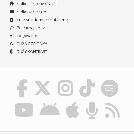
radioszczecinextra.pl
radioszczecin.tv
Biuletyn Informacji Publicznej
Posłuchaj teraz
Logowanie
DUŻA CZCIONKA
DUŻY KONTRAST