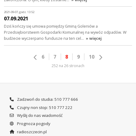
2021-09-07, godz. 13:52
07.09.2021
Dziś kończy się umowa pomiędzy Gminą Goleniów a
Przedsiębiorstwem Gospodarki Komunalnej na wywóz odpadów. W
budżecie wyczerpano fundusze na ten cel…
» więcej
6
7
8
9
10
252 na 26 stronach
Zadzwoń do studia: 510 777 666
Czujny non stop: 510 777 222
Wyślij do nas wiadomość
Prognoza pogody
radioszczecin.pl