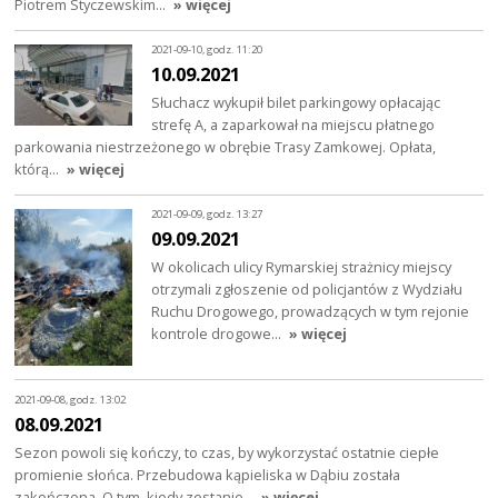
Piotrem Styczewskim…
» więcej
2021-09-10, godz. 11:20
10.09.2021
Słuchacz wykupił bilet parkingowy opłacając
strefę A, a zaparkował na miejscu płatnego
parkowania niestrzeżonego w obrębie Trasy Zamkowej. Opłata,
którą…
» więcej
2021-09-09, godz. 13:27
09.09.2021
W okolicach ulicy Rymarskiej strażnicy miejscy
otrzymali zgłoszenie od policjantów z Wydziału
Ruchu Drogowego, prowadzących w tym rejonie
kontrole drogowe…
» więcej
2021-09-08, godz. 13:02
08.09.2021
Sezon powoli się kończy, to czas, by wykorzystać ostatnie ciepłe
promienie słońca. Przebudowa kąpieliska w Dąbiu została
zakończona. O tym, kiedy zostanie…
» więcej