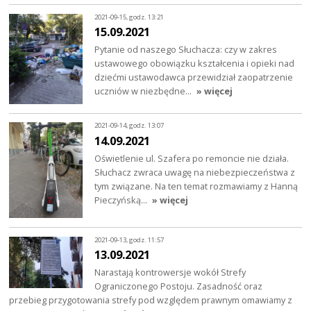
2021-09-15, godz. 13:21
15.09.2021
Pytanie od naszego Słuchacza: czy w zakres
ustawowego obowiązku kształcenia i opieki nad
dziećmi ustawodawca przewidział zaopatrzenie
uczniów w niezbędne…
» więcej
2021-09-14, godz. 13:07
14.09.2021
Oświetlenie ul. Szafera po remoncie nie działa.
Słuchacz zwraca uwagę na niebezpieczeństwa z
tym związane. Na ten temat rozmawiamy z Hanną
Pieczyńską…
» więcej
2021-09-13, godz. 11:57
13.09.2021
Narastają kontrowersje wokół Strefy
Ograniczonego Postoju. Zasadność oraz
przebieg przygotowania strefy pod względem prawnym omawiamy z