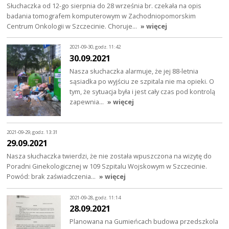
Słuchaczka od 12-go sierpnia do 28 września br. czekała na opis
badania tomografem komputerowym w Zachodniopomorskim
Centrum Onkologii w Szczecinie. Choruje…
» więcej
2021-09-30, godz. 11:42
30.09.2021
Nasza słuchaczka alarmuje, że jej 88-letnia
sąsiadka po wyjściu ze szpitala nie ma opieki. O
tym, że sytuacja była i jest cały czas pod kontrolą
zapewnia…
» więcej
2021-09-29, godz. 13:31
29.09.2021
Nasza słuchaczka twierdzi, że nie została wpuszczona na wizytę do
Poradni Ginekologicznej w 109 Szpitalu Wojskowym w Szczecinie.
Powód: brak zaświadczenia…
» więcej
2021-09-28, godz. 11:14
28.09.2021
Planowana na Gumieńcach budowa przedszkola