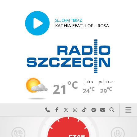
SŁUCHAJ TERAZ
KATHIA FEAT. LOR - ROSA
°C
jutro
pojutrze
21
°C
°C
24
29
Najlepiej po prostu do nas zadzwoń
Odwiedź nas na Facebook-u
Odwiedź nas na X
Odwiedź nas na Instagram-ie
Odwiedź nas na TikTok-u
Szukaj nas na Spotify
Wyślij do nas w
Szukaj