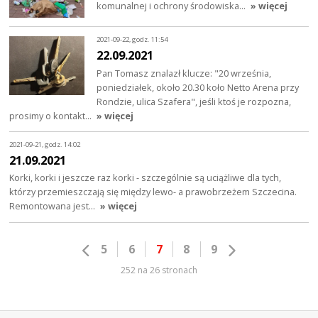
komunalnej i ochrony środowiska…
» więcej
2021-09-22, godz. 11:54
22.09.2021
Pan Tomasz znalazł klucze: "20 września,
poniedziałek, około 20.30 koło Netto Arena przy
Rondzie, ulica Szafera", jeśli ktoś je rozpozna,
prosimy o kontakt…
» więcej
2021-09-21, godz. 14:02
21.09.2021
Korki, korki i jeszcze raz korki - szczególnie są uciążliwe dla tych,
którzy przemieszczają się między lewo- a prawobrzeżem Szczecina.
Remontowana jest…
» więcej
5
6
7
8
9
252 na 26 stronach