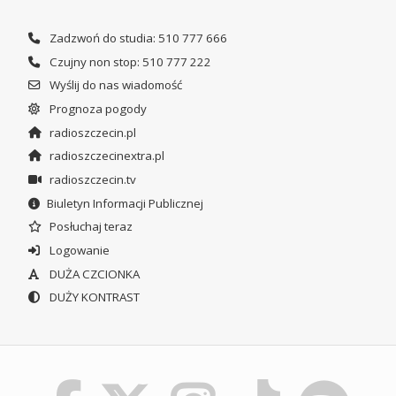
Zadzwoń do studia: 510 777 666
Czujny non stop: 510 777 222
Wyślij do nas wiadomość
Prognoza pogody
radioszczecin.pl
radioszczecinextra.pl
radioszczecin.tv
Biuletyn Informacji Publicznej
Posłuchaj teraz
Logowanie
DUŻA CZCIONKA
DUŻY KONTRAST