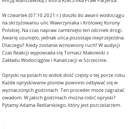
Alicją Maliszewską z Biura Rzecznika Praw Pacjenta.
W czwartek (07.10.2021 r.) doszło do awarii wodociągu
na skrzyżowaniu ulic Wawrzyniaka i Królowej Korony
Polskiej. Na czas napraw zamknięto ten odcinek drogi.
Awarię usunięto, jednak ulica pozostaje nieprzejezdna.
Dlaczego? Kiedy zostanie wznowiony ruch? W audycji
Czas Reakcji wypowiada się Tomasz Makowski z
Zakładu Wodociągów i Kanalizacji w Szczecinie.
Opryski na polach to widok dość częsty o tej porze roku.
Każde opryskiwanie plonów powinno odbywać się w
wyznaczonych godzinach. Ten proceder może zagrażać
owadom. W jakich godzinach można robić opryski?
Pytamy Adama Redlarskiego, który jest pszczelarzem.