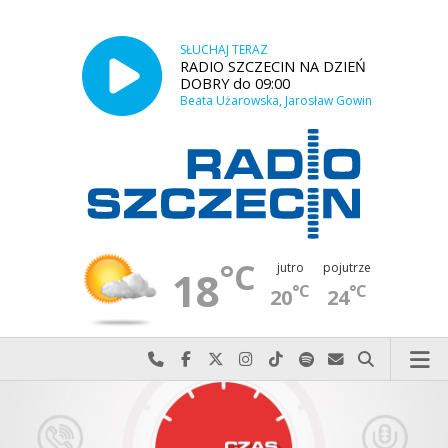
SŁUCHAJ TERAZ
RADIO SZCZECIN NA DZIEŃ
DOBRY do 09:00
Beata Użarowska, Jarosław Gowin
°C
jutro
pojutrze
18
°C
°C
20
24
Najlepiej po prostu do nas zadzwoń
Odwiedź nas na Facebook-u
Odwiedź nas na X
Odwiedź nas na Instagram-ie
Odwiedź nas na TikTok-u
Szukaj nas na Spotify
Wyślij do nas w
Szukaj