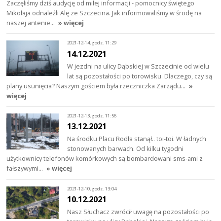
Zaczęliśmy dziś audycję od miłej informacji - pomocnicy świętego
Mikołaja odnaleźli Alę ze Szczecina. Jak informowaliśmy w środę na
naszej antenie…
» więcej
2021-12-14, godz. 11:29
14.12.2021
W jezdni na ulicy Dąbskiej w Szczecinie od wielu
lat są pozostałości po torowisku. Dlaczego, czy są
plany usunięcia? Naszym gościem była rzeczniczka Zarządu…
»
więcej
2021-12-13, godz. 11:56
13.12.2021
Na środku Placu Rodła stanął.. toi-toi. W ładnych
stonowanych barwach. Od kilku tygodni
użytkownicy telefonów komórkowych są bombardowani sms-ami z
fałszywymi…
» więcej
2021-12-10, godz. 13:04
10.12.2021
Nasz Słuchacz zwrócił uwagę na pozostałości po