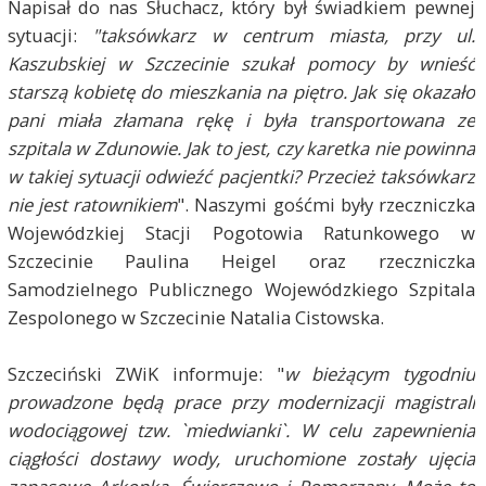
Napisał do nas Słuchacz, który był świadkiem pewnej
sytuacji:
"taksówkarz w centrum miasta, przy ul.
Kaszubskiej w Szczecinie szukał pomocy by wnieść
starszą kobietę do mieszkania na piętro. Jak się okazało
pani miała złamana rękę i była transportowana ze
szpitala w Zdunowie. Jak to jest, czy karetka nie powinna
w takiej sytuacji odwieźć pacjentki? Przecież taksówkarz
nie jest ratownikiem
". Naszymi gośćmi były rzeczniczka
Wojewódzkiej Stacji Pogotowia Ratunkowego w
Szczecinie Paulina Heigel oraz rzeczniczka
Samodzielnego Publicznego Wojewódzkiego Szpitala
Zespolonego w Szczecinie Natalia Cistowska.
Szczeciński ZWiK informuje: "
w bieżącym tygodniu
prowadzone będą prace przy modernizacji magistrali
wodociągowej tzw. `miedwianki`. W celu zapewnienia
ciągłości dostawy wody, uruchomione zostały ujęcia