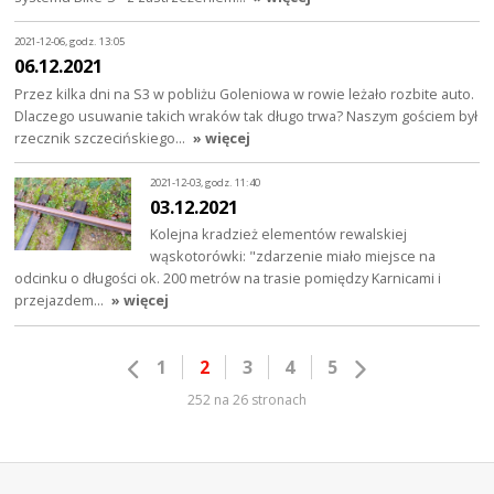
2021-12-06, godz. 13:05
06.12.2021
Przez kilka dni na S3 w pobliżu Goleniowa w rowie leżało rozbite auto.
Dlaczego usuwanie takich wraków tak długo trwa? Naszym gościem był
rzecznik szczecińskiego…
» więcej
2021-12-03, godz. 11:40
03.12.2021
Kolejna kradzież elementów rewalskiej
wąskotorówki: "zdarzenie miało miejsce na
odcinku o długości ok. 200 metrów na trasie pomiędzy Karnicami i
przejazdem…
» więcej
1
2
3
4
5
252 na 26 stronach