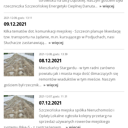
torowisku na ulicy Dąbskiej. Naszym gościem była
rzeczniczka Szczecińskiej Energetyki Cieplnej Danuta…
» więcej
2021-12-09, godz. 13:11
09.12.2021
Kilka tematów dot. komunikacji miejskiej - Szczecin planuje likwidację
tzw. transportu na żądanie, m.in. kursującego w Podjuchach, nasi
Słuchacze zastanawiają…
» więcej
2021-12-08, godz. 13:39
08.12.2021
Mieszkańcy Stargardu - w tym radni zarówno
powiatu jak i miasta maja dość ślimaczących się
remontów wiaduktów w tym mieście. Naszym
gościem był rzecznik…
» więcej
2021-12-07, godz. 11:31
07.12.2021
Szczecińska miejska spółka Nieruchomości i
Opłaty Lokalne ogłosiła kolejny przetarg na
sprzedaż używanych rowerów miejskiego
systemu Bike-S - z zastrzeżeniem…
» więcej