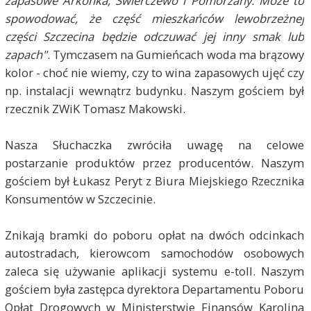
zapasowe Arkonka, Świerczewo i Pomorzany. Może to
spowodować, że część mieszkańców lewobrzeżnej
części Szczecina będzie odczuwać jej inny smak lub
zapach"
. Tymczasem na Gumieńcach woda ma brązowy
kolor - choć nie wiemy, czy to wina zapasowych ujęć czy
np. instalacji wewnątrz budynku. Naszym gościem był
rzecznik ZWiK Tomasz Makowski.
Nasza Słuchaczka zwróciła uwagę na celowe
postarzanie produktów przez producentów. Naszym
gościem był Łukasz Peryt z Biura Miejskiego Rzecznika
Konsumentów w Szczecinie.
Znikają bramki do poboru opłat na dwóch odcinkach
autostradach, kierowcom samochodów osobowych
zaleca się używanie aplikacji systemu e-toll. Naszym
gościem była zastępca dyrektora Departamentu Poboru
Opłat Drogowych w Ministerstwie Finansów Karolina