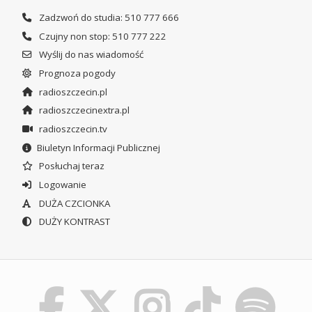
Zadzwoń do studia: 510 777 666
Czujny non stop: 510 777 222
Wyślij do nas wiadomość
Prognoza pogody
radioszczecin.pl
radioszczecinextra.pl
radioszczecin.tv
Biuletyn Informacji Publicznej
Posłuchaj teraz
Logowanie
DUŻA CZCIONKA
DUŻY KONTRAST