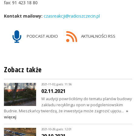
fax: 91 423 18 80
Kontakt mailowy:
czasreakcji@radioszczecin.pl
PODCAST AUDIO
AKTUALNOŚCI RSS
Zobacz także
2021-11-02, godz. 11:56
02.11.2021
W audycji powróciliśmy do tematu planów budowy
zakładu recyklingu opon w podgoleniowskim
Budnie. Mieszkańcy twierdzą, że inwestycja może zagrozić ujęciu…
»
więcej
2021-10-29, godz. 12:01
29.10.2021