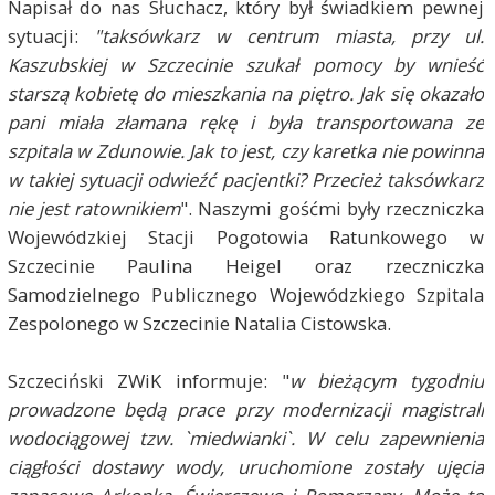
Napisał do nas Słuchacz, który był świadkiem pewnej
sytuacji:
"taksówkarz w centrum miasta, przy ul.
Kaszubskiej w Szczecinie szukał pomocy by wnieść
starszą kobietę do mieszkania na piętro. Jak się okazało
pani miała złamana rękę i była transportowana ze
szpitala w Zdunowie. Jak to jest, czy karetka nie powinna
w takiej sytuacji odwieźć pacjentki? Przecież taksówkarz
nie jest ratownikiem
". Naszymi gośćmi były rzeczniczka
Wojewódzkiej Stacji Pogotowia Ratunkowego w
Szczecinie Paulina Heigel oraz rzeczniczka
Samodzielnego Publicznego Wojewódzkiego Szpitala
Zespolonego w Szczecinie Natalia Cistowska.
Szczeciński ZWiK informuje: "
w bieżącym tygodniu
prowadzone będą prace przy modernizacji magistrali
wodociągowej tzw. `miedwianki`. W celu zapewnienia
ciągłości dostawy wody, uruchomione zostały ujęcia