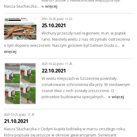
Marcin Stosik z Nadleśnictwa Międzyzdroje.
Nasza Słuchaczka…
» więcej
2021-10-25, godz. 11:52
25.10.2021
Wichury przeszły nad regionem, m.in. w piątek
rano. Niestety wielu z nas otrzymało ostrzeżenia
o tym dopiero wieczorem. Naszym gościem był Damian Duda z…
»
więcej
2021-10-22, godz. 11:26
22.10.2021
W wielu miejscach w Szczecinie powstały
oznakowane schronienia dla jeży. W niedawnym
czasie dwa z nich zostały zniszczone. O
potrzebie budowania specjalnych…
» więcej
2021-10-21, godz. 11:41
21.10.2021
Nasza Słuchaczka z Cedyni kupiła lodówkę w marcu zeszłego roku,
która popsuła się jeszcze w okresie gwarancyjnym. Serwisant