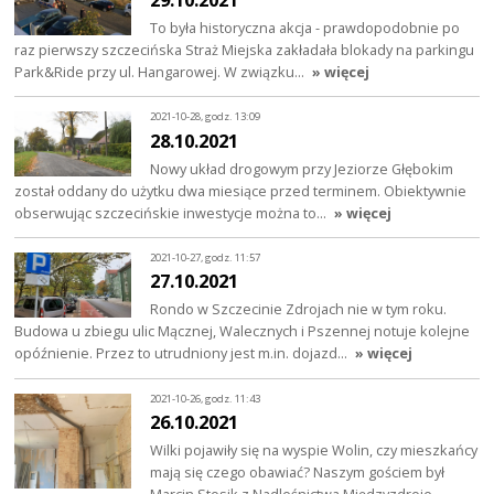
To była historyczna akcja - prawdopodobnie po
raz pierwszy szczecińska Straż Miejska zakładała blokady na parkingu
Park&Ride przy ul. Hangarowej. W związku…
» więcej
2021-10-28, godz. 13:09
28.10.2021
Nowy układ drogowym przy Jeziorze Głębokim
został oddany do użytku dwa miesiące przed terminem. Obiektywnie
obserwując szczecińskie inwestycje można to…
» więcej
2021-10-27, godz. 11:57
27.10.2021
Rondo w Szczecinie Zdrojach nie w tym roku.
Budowa u zbiegu ulic Mącznej, Walecznych i Pszennej notuje kolejne
opóźnienie. Przez to utrudniony jest m.in. dojazd…
» więcej
2021-10-26, godz. 11:43
26.10.2021
Wilki pojawiły się na wyspie Wolin, czy mieszkańcy
mają się czego obawiać? Naszym gościem był