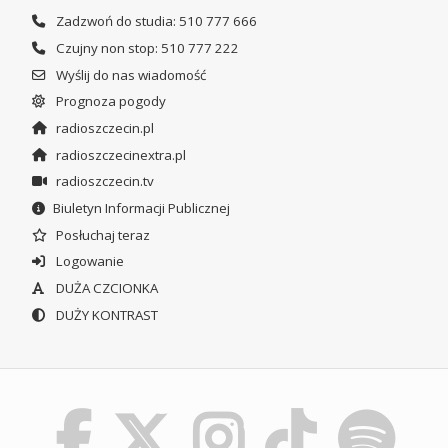
Zadzwoń do studia: 510 777 666
Czujny non stop: 510 777 222
Wyślij do nas wiadomość
Prognoza pogody
radioszczecin.pl
radioszczecinextra.pl
radioszczecin.tv
Biuletyn Informacji Publicznej
Posłuchaj teraz
Logowanie
DUŻA CZCIONKA
DUŻY KONTRAST