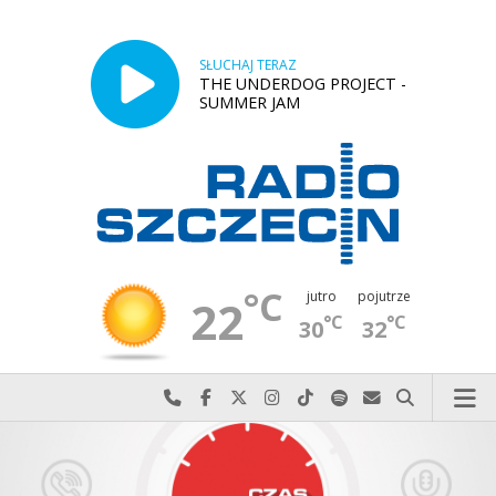
SŁUCHAJ TERAZ
THE UNDERDOG PROJECT -
SUMMER JAM
°C
jutro
pojutrze
22
°C
°C
30
32
Najlepiej po prostu do nas zadzwoń
Odwiedź nas na Facebook-u
Odwiedź nas na X
Odwiedź nas na Instagram-ie
Odwiedź nas na TikTok-u
Szukaj nas na Spotify
Wyślij do nas w
Szukaj