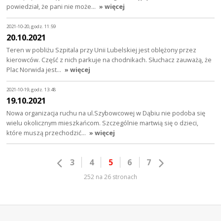
powiedział, że pani nie może…
» więcej
2021-10-20, godz. 11:59
20.10.2021
Teren w pobliżu Szpitala przy Unii Lubelskiej jest oblężony przez
kierowców. Część z nich parkuje na chodnikach. Słuchacz zauważą, że
Plac Norwida jest…
» więcej
2021-10-19, godz. 13:48
19.10.2021
Nowa organizacja ruchu na ul.Szybowcowej w Dąbiu nie podoba się
wielu okolicznym mieszkańcom. Szczególnie martwią się o dzieci,
które muszą przechodzić…
» więcej
3
4
5
6
7
252 na 26 stronach