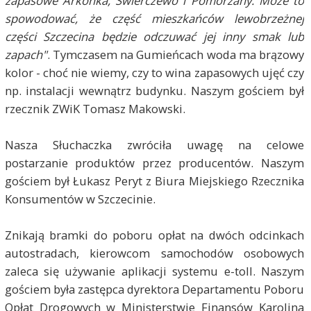
zapasowe Arkonka, Świerczewo i Pomorzany. Może to
spowodować, że część mieszkańców lewobrzeżnej
części Szczecina będzie odczuwać jej inny smak lub
zapach"
. Tymczasem na Gumieńcach woda ma brązowy
kolor - choć nie wiemy, czy to wina zapasowych ujęć czy
np. instalacji wewnątrz budynku. Naszym gościem był
rzecznik ZWiK Tomasz Makowski.
Nasza Słuchaczka zwróciła uwagę na celowe
postarzanie produktów przez producentów. Naszym
gościem był Łukasz Peryt z Biura Miejskiego Rzecznika
Konsumentów w Szczecinie.
Znikają bramki do poboru opłat na dwóch odcinkach
autostradach, kierowcom samochodów osobowych
zaleca się używanie aplikacji systemu e-toll. Naszym
gościem była zastępca dyrektora Departamentu Poboru
Opłat Drogowych w Ministerstwie Finansów Karolina