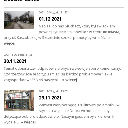
2021-12-01, godz. 11:57
01.12.2021
Napisał do nas Słuchacz, który był świadkiem
pewnej sytuacji: "taksówkarz w centrum miasta,
przy ul. Kaszubskiej w Szczecinie szukał pomocy by wnieść…
»
więcej
2021-11-30, godz. 11:51
30.11.2021
Temat odbioru tzw. odpadów zielonych wywołuje sporo komentarzy.
Czy rzeczywiście tego typu śmieci są bardzo problemowe? Jak je
zagospodarować? Dziś naszymi…
» więcej
2021-11-29, godz. 13:07
29.11.2021
Zamiast worków będą 120-litrowe pojemniki - w
styczniu w gminie Dobra wchodzą zmiany
dotyczące odbioru odpadów bio. Naszym gościem była kierownik
wydział…
» więcej