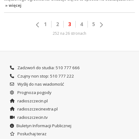
» więcej
1
2
3
4
5
252 na 26 stronach
Zadzwoń do studia: 510 777 666
Czujny non stop: 510 777 222
Wyślij do nas wiadomość
Prognoza pogody
radioszczecin.pl
radioszczecinextra.pl
radioszczecin.tv
Biuletyn Informacji Publicznej
Posłuchaj teraz