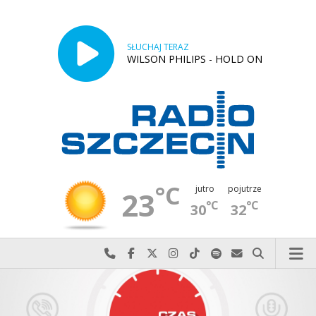
SŁUCHAJ TERAZ
WILSON PHILIPS - HOLD ON
°C
jutro
pojutrze
23
°C
°C
30
32
Najlepiej po prostu do nas zadzwoń
Odwiedź nas na Facebook-u
Odwiedź nas na X
Odwiedź nas na Instagram-ie
Odwiedź nas na TikTok-u
Szukaj nas na Spotify
Wyślij do nas w
Szukaj