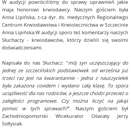
W audycji powróciliśmy do sprawy uprawnień jakie
maja honorowi krwiodawcy. Naszym gościem była
Anna Lipińska, z-ca dyr. ds. medycznych Regionalnego
Centrum Krwiodawstwa i Krwiolecznictwa w Szczecinie
Anna Lipińska.W audycji sporo też komentarzy naszych
Słuchaczy - krwiodawców, którzy dzielili się swoimi
doświadczeniami.
Napisała do nas Słuchacz: "
mój syn uczęszczający do
jednej ze szczecińskich podstawówek od września już
trzeci raz jest na kwarantannie - jedna z nauczycielek
była zakażona covidem i wysłano całą klasę. To spora
uciążliwość dla nas rodziców, a jeszcze chodzi przecież o
zaległości programowe. Czy można liczyć na jakąś
pomoc w tych sprawach?
". Naszym gościem był
Zachodniopomorski Wicekurator Oświaty Jerzy
Sołtysiak.