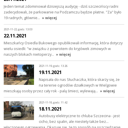
Jeden temat zdominował dzisiejszą audycję - dziś szczecińscy radni
zadecydowali, że parkowanie na Podzamczu będzie płatne. "Za" było
19 radnych, głównie…
» więcej
2021-11-22, godz. 13:03
22.11.2021
Mieszkańcy Osiedla Bukowego opublikowali informację, która dotyczy
wielu osiedli: "w związku z powrotem do kryjówek zimowych w
naszych blokach nietoperzy…
» więcej
2021-11-19, godz. 13:26
19.11.2021
Napisała do nas Słuchaczka, która skarży się, że
na terenie ogrodów działkowych w Wielgowie
mieszkają osoby przez cały rok - palą śmieci, wylewają…
» więcej
2021-11-18, godz. 11:42
18.11.2021
Autobusy elektryczne to chluba Szczecina - jest
cicho, bez spalin, ale niestety także bez...
włączonego ogrzewania. Okazuje się, że to sposób na oszczędzanie…