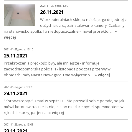
2021-11-26, godz. 12:01
26.11.2021
W przebieralniach sklepu należącego do jednej z
dużych sieci są zainstalowane kamery. Czekamy
na stanowisko spółki. To niedopuszczalne - mówił prorektor…
»
więcej
2021-11-25, godz. 13:10
25.11.2021
Przekroczenia prędkości były, ale mniejsze - informuje
zachodniopomorska policja. 17 listopada podczas przerwy w
obradach Rady Miasta Nowogardu nie wyłączono…
» więcej
2021-11-24, godz. 13:23
24.11.2021
"Koronasceptyk" zmarł w szpitalu. - Nie pozwolił sobie pomóc, bo jak
mówił koronawirus nie istnieje, a on nie chce być eksperymentem w
rękach lekarzy, pacjent…
» więcej
2021-11-23, godz. 13:01
23.11.2021