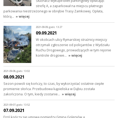
Słuchacz wykupił bilet parkingowy opłacając
strefę A, a zaparkował na miejscu płatnego
parkowania niestrzeżonego w obrębie Trasy Zamkowej. Opłata,
którą…
» więcej
2021-09-09, godz. 13:27
09.09.2021
W okolicach ulicy Rymarskiej strażnicy miejscy
otrzymali zgłoszenie od policjantów z Wydziału
Ruchu Drogowego, prowadzących w tym rejonie
kontrole drogowe…
» więcej
2021-09-08, godz. 13:02
08.09.2021
Sezon powoli się kończy, to czas, by wykorzystać ostatnie ciepłe
promienie słońca. Przebudowa kąpieliska w Dąbiu została
zakończona. O tym, kiedy zostanie…
» więcej
2021-09-07, godz. 13:52
07.09.2021
Dziś kończy się umowa pomiędzy Gminą Goleniów a