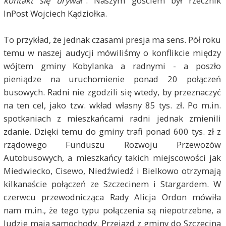
kontakt się urywa
ł". Naszym gościem był rzecznik
InPost Wojciech Kądziołka.
To przykład, że jednak czasami presja ma sens. Pół roku
temu w naszej audycji mówiliśmy o konflikcie między
wójtem gminy Kobylanka a radnymi - a poszło
pieniądze na uruchomienie ponad 20 połączeń
busowych. Radni nie zgodzili się wtedy, by przeznaczyć
na ten cel, jako tzw. wkład własny 85 tys. zł. Po m.in.
spotkaniach z mieszkańcami radni jednak zmienili
zdanie. Dzięki temu do gminy trafi ponad 600 tys. zł z
rządowego Funduszu Rozwoju Przewozów
Autobusowych, a mieszkańcy takich miejscowości jak
Miedwiecko, Cisewo, Niedźwiedź i Bielkowo otrzymają
kilkanaście połączeń ze Szczecinem i Stargardem. W
czerwcu przewodnicząca Rady Alicja Ordon mówiła
nam m.in., że tego typu połączenia są niepotrzebne, a
ludzie mają samochody. Przejazd z gminy do Szczecina