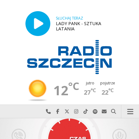
SŁUCHAJ TERAZ
LADY PANK - SZTUKA
LATANIA
°C
jutro
pojutrze
12
°C
°C
27
22
Najlepiej po prostu do nas zadzwoń
Odwiedź nas na Facebook-u
Odwiedź nas na X
Odwiedź nas na Instagram-ie
Odwiedź nas na TikTok-u
Szukaj nas na Spotify
Wyślij do nas w
Szukaj