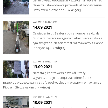
ustawowego obowiązku kształcenia i opieki nad
dziećmi ustawodawca przewidział zaopatrzenie
uczniów w niezbędne…
» więcej
2021-09-14, godz. 13:07
14.09.2021
Oświetlenie ul. Szafera po remoncie nie działa.
Słuchacz zwraca uwagę na niebezpieczeństwa z
tym związane. Na ten temat rozmawiamy z Hanną
Pieczyńską…
» więcej
2021-09-13, godz. 11:57
13.09.2021
Narastają kontrowersje wokół Strefy
Ograniczonego Postoju. Zasadność oraz
przebieg przygotowania strefy pod względem prawnym omawiamy z
Piotrem Styczewskim…
» więcej
2021-09-10, godz. 11:20
10.09.2021