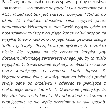
Pan Grzegorz napisał do nas w sprawie próby oszustwa
"na Inpost": "
wystawiłem na portalu OLX przedmiot typu
AGD. Przedmiot ten jest wartości powyżej 1000 zł, po
około 15 minutach dostałem kilka zapytań przez
komunikator WhatsApp o możliwość wysyłki gdzie to
potencjalny kupujący z drugiego końca Polski proponuje
wysyłkę towaru rzekomo na jego koszt poprzez usługę
'InPost gabaryty'. Początkowo pomyślałem, że brzmi to
nieźle. Ale zapaliła mi się czerwona lampka, gdy
dostałem informację zainteresowanego, jak by to miało
wyglądać: 1. Generowanie etykiety. 2. Wpłata środków
przez kupującego na rzekome konto Inpost. 3.
Wygenerowanie linku, w który miałbym kliknąć i podać
swoje dane do przelewu i odebrać te pieniądze z
rzekomego konta Inpost. 4. Odebranie pieniędzy. 5.
Wysyłka towaru do klienta. Na odpowiedź rzekomemu
kupującemu, że nie wyśle przedmiotu w taki sposób,