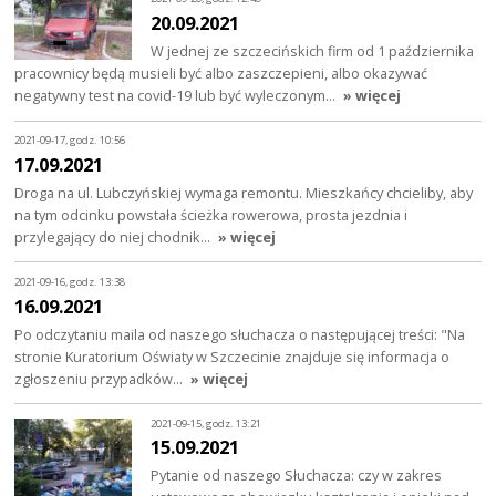
20.09.2021
W jednej ze szczecińskich firm od 1 października
pracownicy będą musieli być albo zaszczepieni, albo okazywać
negatywny test na covid-19 lub być wyleczonym…
» więcej
2021-09-17, godz. 10:56
17.09.2021
Droga na ul. Lubczyńskiej wymaga remontu. Mieszkańcy chcieliby, aby
na tym odcinku powstała ścieżka rowerowa, prosta jezdnia i
przylegający do niej chodnik…
» więcej
2021-09-16, godz. 13:38
16.09.2021
Po odczytaniu maila od naszego słuchacza o następującej treści: "Na
stronie Kuratorium Oświaty w Szczecinie znajduje się informacja o
zgłoszeniu przypadków…
» więcej
2021-09-15, godz. 13:21
15.09.2021
Pytanie od naszego Słuchacza: czy w zakres