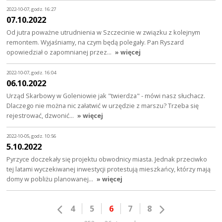
2022-10-07, godz. 16:27
07.10.2022
Od jutra poważne utrudnienia w Szczecinie w związku z kolejnym
remontem. Wyjaśniamy, na czym będą polegały. Pan Ryszard
opowiedział o zapomnianej przez…
» więcej
2022-10-07, godz. 16:04
06.10.2022
Urząd Skarbowy w Goleniowie jak "twierdza" - mówi nasz słuchacz.
Dlaczego nie można nic załatwić w urzędzie z marszu? Trzeba się
rejestrować, dzwonić…
» więcej
2022-10-05, godz. 10:56
5.10.2022
Pyrzyce doczekały się projektu obwodnicy miasta. Jednak przeciwko
tej latami wyczekiwanej inwestycji protestują mieszkańcy, którzy mają
domy w pobliżu planowanej…
» więcej
4
5
6
7
8