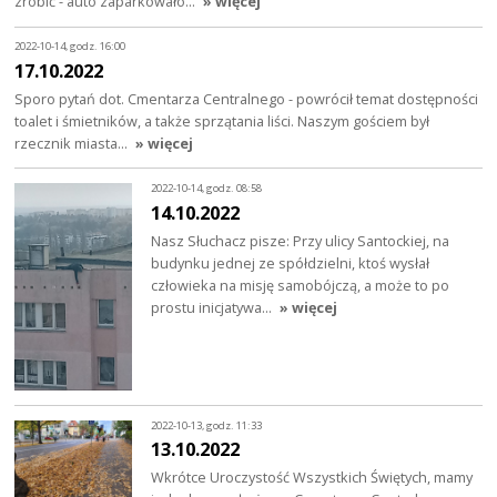
zrobić - auto zaparkowało…
» więcej
2022-10-14, godz. 16:00
17.10.2022
Sporo pytań dot. Cmentarza Centralnego - powrócił temat dostępności
toalet i śmietników, a także sprzątania liści. Naszym gościem był
rzecznik miasta…
» więcej
2022-10-14, godz. 08:58
14.10.2022
Nasz Słuchacz pisze: Przy ulicy Santockiej, na
budynku jednej ze spółdzielni, ktoś wysłał
człowieka na misję samobójczą, a może to po
prostu inicjatywa…
» więcej
2022-10-13, godz. 11:33
13.10.2022
Wkrótce Uroczystość Wszystkich Świętych, mamy