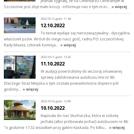
jednak sygnały, że na Cmentarzu Centralnym w
Szczecinie jest zbyt mało koszy - informuje nas o tym m.in…
» więcej
2022-10-12, godz. 11:44
12.10.2022
To temat wydaje się nierozwiązywalny - dyscyplina
właścicieli psów. Wrócił do niego nasz gość, radny PiS szczecińskiej
Rady Miasta, członek komisja…
» więcej
2022-10-11, godz. 13:20
11.10.2022
W audycji powróciliśmy do wczoraj omawianej
sprawy zablokowania autobusu linii nr 86.
Dlaczego Straż Miejska o tym została powiadomiona dopiero pół
godziny…
» więcej
2022-10-10, godz. 12:09
10.10.2022
Napisała do nas Słuchaczka, która w sobotę
jechała (albo próbowała jechać) autobusem nr 86:
"o godzinie 17.32 wsiadłam przy galerii Kaskada. Po kilku…
» więcej