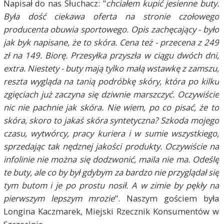
Napisał do nas Słuchacz: "
chciałem kupić jesienne buty.
Była dość ciekawa oferta na stronie czołowego
producenta obuwia sportowego. Opis zachęcający - było
jak byk napisane, że to skóra. Cena też - przecena z 249
zł na 149. Biorę. Przesyłka przyszła w ciągu dwóch dni,
extra. Niestety - buty mają tylko małą wstawkę z zamszu,
reszta wygląda na tanią podróbkę skóry, która po kilku
zgięciach już zaczyna się dziwnie marszczyć. Oczywiście
nic nie pachnie jak skóra. Nie wiem, po co pisać, że to
skóra, skoro to jakaś skóra syntetyczna? Szkoda mojego
czasu, wytwórcy, pracy kuriera i w sumie wszystkiego,
sprzedając tak nędznej jakości produkty. Oczywiście na
infolinie nie można się dodzwonić, maila nie ma. Odeślę
te buty, ale co by był gdybym za bardzo nie przyglądał się
tym butom i je po prostu nosił. A w zimie by pękły na
pierwszym lepszym mrozie
". Naszym gościem była
Longina Kaczmarek, Miejski Rzecznik Konsumentów w