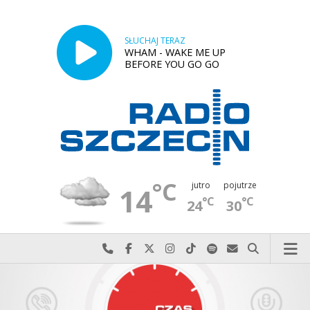
SŁUCHAJ TERAZ
WHAM - WAKE ME UP
BEFORE YOU GO GO
°C
jutro
pojutrze
14
°C
°C
24
30
Najlepiej po prostu do nas zadzwoń
Odwiedź nas na Facebook-u
Odwiedź nas na X
Odwiedź nas na Instagram-ie
Odwiedź nas na TikTok-u
Szukaj nas na Spotify
Wyślij do nas w
Szukaj