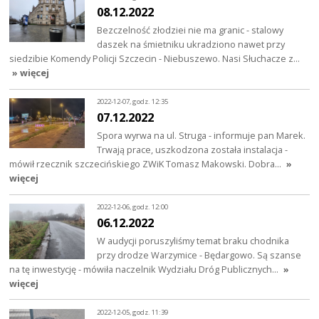
08.12.2022
Bezczelność złodziei nie ma granic - stalowy
daszek na śmietniku ukradziono nawet przy
siedzibie Komendy Policji Szczecin - Niebuszewo. Nasi Słuchacze z…
» więcej
2022-12-07, godz. 12:35
07.12.2022
Spora wyrwa na ul. Struga - informuje pan Marek.
Trwają prace, uszkodzona została instalacja -
mówił rzecznik szczecińskiego ZWiK Tomasz Makowski. Dobra…
»
więcej
2022-12-06, godz. 12:00
06.12.2022
W audycji poruszyliśmy temat braku chodnika
przy drodze Warzymice - Będargowo. Są szanse
na tę inwestycję - mówiła naczelnik Wydziału Dróg Publicznych…
»
więcej
2022-12-05, godz. 11:39