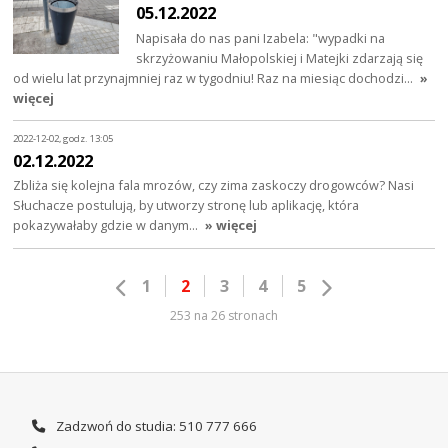
05.12.2022
Napisała do nas pani Izabela: "wypadki na
skrzyżowaniu Małopolskiej i Matejki zdarzają się
od wielu lat przynajmniej raz w tygodniu! Raz na miesiąc dochodzi…
»
więcej
2022-12-02, godz. 13:05
02.12.2022
Zbliża się kolejna fala mrozów, czy zima zaskoczy drogowców? Nasi
Słuchacze postulują, by utworzy stronę lub aplikację, która
pokazywałaby gdzie w danym…
» więcej
1
2
3
4
5
253 na 26 stronach
Zadzwoń do studia: 510 777 666