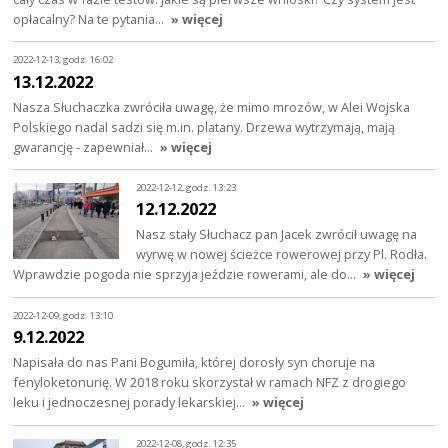
opłacalny? Na te pytania…
» więcej
2022-12-13, godz. 16:02
13.12.2022
Nasza Słuchaczka zwróciła uwagę, że mimo mrozów, w Alei Wojska
Polskiego nadal sadzi się m.in. platany. Drzewa wytrzymają, mają
gwarancję - zapewniał…
» więcej
2022-12-12, godz. 13:23
12.12.2022
Nasz stały Słuchacz pan Jacek zwrócił uwagę na
wyrwę w nowej ścieżce rowerowej przy Pl. Rodła.
Wprawdzie pogoda nie sprzyja jeździe rowerami, ale do…
» więcej
2022-12-09, godz. 13:10
9.12.2022
Napisała do nas Pani Bogumiła, której dorosły syn choruje na
fenyloketonurię. W 2018 roku skorzystał w ramach NFZ z drogiego
leku i jednoczesnej porady lekarskiej…
» więcej
2022-12-08, godz. 12:35