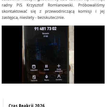
radny PiS Krzysztof Romianowski. Próbowaliśmy
skontaktować się z przewodniczącą komisji i jej
zastępca, niestety - bezskutecznie.
Czas Reakcji 2026