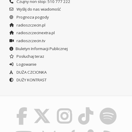
Czujny non stop: 510 777 222
Wyślij do nas wiadomość
Prognoza pogody
radioszczecin.pl
radioszczecinextra.pl
radioszczecin.tv
Biuletyn Informacji Publicznej
Posłuchaj teraz
Logowanie
DUŻA CZCIONKA
DUŻY KONTRAST