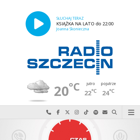
SŁUCHAJ TERAZ
KSIĄŻKA NA LATO do 22:00
Joanna Skonieczna
°C
jutro
pojutrze
20
°C
°C
22
24
Najlepiej po prostu do nas zadzwoń
Odwiedź nas na Facebook-u
Odwiedź nas na X
Odwiedź nas na Instagram-ie
Odwiedź nas na TikTok-u
Szukaj nas na Spotify
Wyślij do nas w
Szukaj