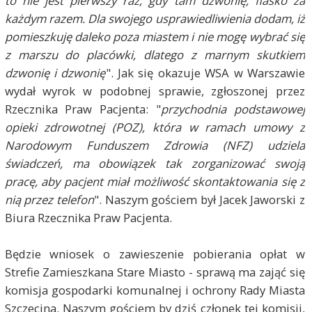
to nie jest pierwszy raz, gdy tam dzwonię, fiasko za
każdym razem. Dla swojego usprawiedliwienia dodam, iż
pomieszkuję daleko poza miastem i nie mogę wybrać się
z marszu do placówki, dlatego z marnym skutkiem
dzwonię i dzwonię
". Jak się okazuje WSA w Warszawie
wydał wyrok w podobnej sprawie, zgłoszonej przez
Rzecznika Praw Pacjenta: "
przychodnia podstawowej
opieki zdrowotnej (POZ), która w ramach umowy z
Narodowym Funduszem Zdrowia (NFZ) udziela
świadczeń, ma obowiązek tak zorganizować swoją
pracę, aby pacjent miał możliwość skontaktowania się z
nią przez telefon
". Naszym gościem był Jacek Jaworski z
Biura Rzecznika Praw Pacjenta.
Będzie wniosek o zawieszenie pobierania opłat w
Strefie Zamieszkana Stare Miasto - sprawą ma zająć się
komisja gospodarki komunalnej i ochrony Rady Miasta
Szczecina. Naszym gościem by dziś członek tej komisji,