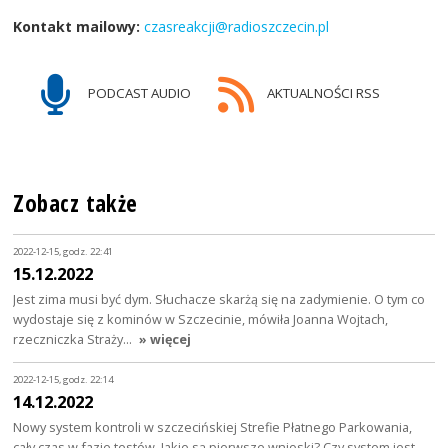
Kontakt mailowy:
czasreakcji@radioszczecin.pl
PODCAST AUDIO
AKTUALNOŚCI RSS
Zobacz także
2022-12-15, godz. 22:41
15.12.2022
Jest zima musi być dym. Słuchacze skarżą się na zadymienie. O tym co
wydostaje się z kominów w Szczecinie, mówiła Joanna Wojtach,
rzeczniczka Straży…
» więcej
2022-12-15, godz. 22:14
14.12.2022
Nowy system kontroli w szczecińskiej Strefie Płatnego Parkowania,
cały czas w fazie testów. Jakie są pierwsze wnioski? Czy system jest