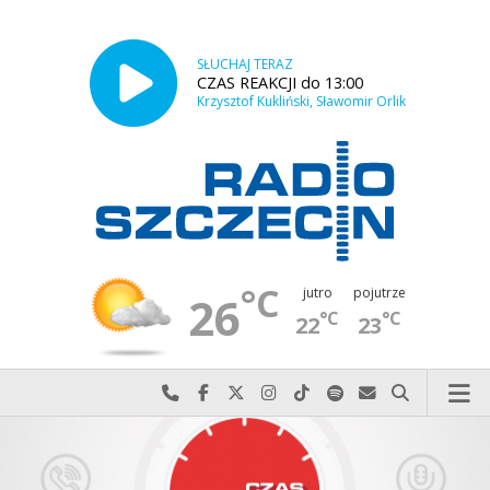
SŁUCHAJ TERAZ
CZAS REAKCJI do 13:00
Krzysztof Kukliński, Sławomir Orlik
°C
jutro
pojutrze
26
°C
°C
22
23
Najlepiej po prostu do nas zadzwoń
Odwiedź nas na Facebook-u
Odwiedź nas na X
Odwiedź nas na Instagram-ie
Odwiedź nas na TikTok-u
Szukaj nas na Spotify
Wyślij do nas w
Szukaj