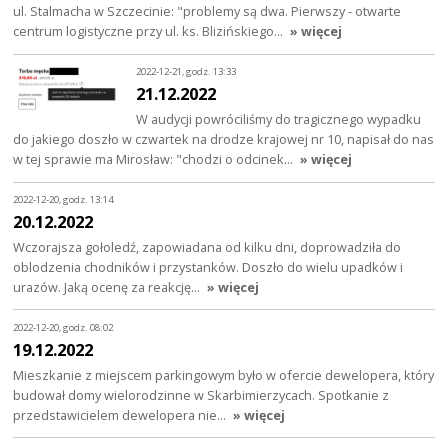
ul. Stalmacha w Szczecinie: "problemy są dwa. Pierwszy - otwarte
centrum logistyczne przy ul. ks. Blizińskiego…
» więcej
2022-12-21, godz. 13:33
21.12.2022
W audycji powróciliśmy do tragicznego wypadku
do jakiego doszło w czwartek na drodze krajowej nr 10, napisał do nas
w tej sprawie ma Mirosław: "chodzi o odcinek…
» więcej
2022-12-20, godz. 13:14
20.12.2022
Wczorajsza gołoledź, zapowiadana od kilku dni, doprowadziła do
oblodzenia chodników i przystanków. Doszło do wielu upadków i
urazów. Jaką ocenę za reakcję…
» więcej
2022-12-20, godz. 08:02
19.12.2022
Mieszkanie z miejscem parkingowym było w ofercie dewelopera, który
budował domy wielorodzinne w Skarbimierzycach. Spotkanie z
przedstawicielem dewelopera nie…
» więcej