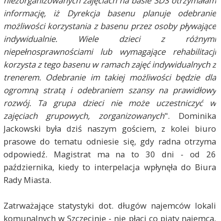
niezorganizowanych zajęciach na basie SDS otrzymałam
informację, iż Dyrekcja basenu planuje odebranie
możliwości korzystania z basenu przez osoby pływające
indywidualnie. Wiele dzieci z różnymi
niepełnosprawnościami lub wymagające rehabilitacji
korzysta z tego basenu w ramach zajęć indywidualnych z
trenerem. Odebranie im takiej możliwości będzie dla
ogromną stratą i odebraniem szansy na prawidłowy
rozwój. Ta grupa dzieci nie może uczestniczyć w
zajęciach grupowych, zorganizowanych
". Dominika
Jackowski była dziś naszym gościem, z kolei biuro
prasowe do tematu odniesie się, gdy radna otrzyma
odpowiedź. Magistrat ma na to 30 dni - od 26
października, kiedy to interpelacja wpłynęła do Biura
Rady Miasta.
Zatrważające statystyki dot. długów najemców lokali
komunalnych w Szczecinie - nie płaci co piąty najemca,