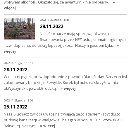
wpływem alkoholu. Okazało się, że awanturnik nie był pijany…
»
więcej
2022-11-29, godz. 11:48
29.11.2022
Nasi Słuchacze mają sporo wątpliwości nt.
finansowania przez NFZ usług stomatologicznych
i tzw. dopłat np. do usług lepszej jakości. Naszym gościem była…
»
więcej
2022-11-28, godz. 13:11
28.11.2022
W ostatni piątek, prawdopodobnie z powodu Black Friday, Szczecin był
zakorkowany bardziej niż zwykle. Korek był m.in. na skrzyżowaniu
ul.Wyszyńskiego z ul.Grodzką…
» więcej
2022-11-25, godz. 13:08
25.11.2022
Nasz Słuchacz zwrócił uwagę na trwającą (jego zdaniem) zbyt długo
budowę kanalizacji w Wielgowie i bałagan w pobliżu ulic Tczewskiej i
Bałtyckiej. Naszym…
» więcej