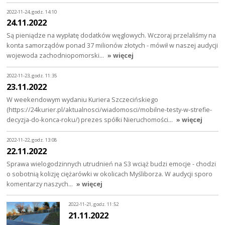
2022-11-24, godz. 14:10
24.11.2022
Są pieniądze na wypłatę dodatków węglowych. Wczoraj przelaliśmy na
konta samorządów ponad 37 milionów złotych - mówił w naszej audycji
wojewoda zachodniopomorski…
» więcej
2022-11-23, godz. 11:35
23.11.2022
W weekendowym wydaniu Kuriera Szczecińskiego
(https://24kurier.pl/aktualnosci/wiadomosci/mobilne-testy-w-strefie-
decyzja-do-konca-roku/) prezes spółki Nieruchomości…
» więcej
2022-11-22, godz. 13:08
22.11.2022
Sprawa wielogodzinnych utrudnień na S3 wciąż budzi emocje - chodzi
o sobotnią kolizję ciężarówki w okolicach Myśliborza. W audycji sporo
komentarzy naszych…
» więcej
2022-11-21, godz. 11:52
21.11.2022