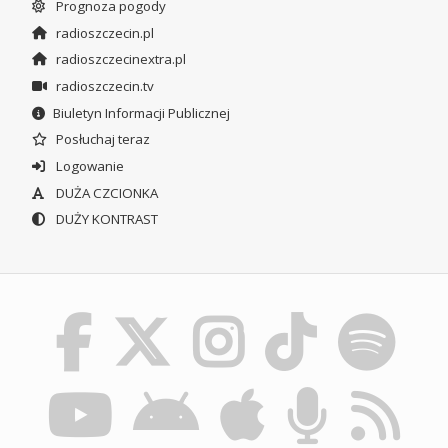
Prognoza pogody
radioszczecin.pl
radioszczecinextra.pl
radioszczecin.tv
Biuletyn Informacji Publicznej
Posłuchaj teraz
Logowanie
DUŻA CZCIONKA
DUŻY KONTRAST