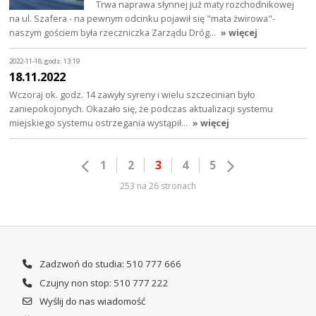
Trwa naprawa słynnej już maty rozchodnikowej
na ul. Szafera - na pewnym odcinku pojawił się "mata żwirowa"-
naszym gościem była rzeczniczka Zarządu Dróg…
» więcej
2022-11-18, godz. 13:19
18.11.2022
Wczoraj ok. godz. 14 zawyły syreny i wielu szczecinian było
zaniepokojonych. Okazało się, że podczas aktualizacji systemu
miejskiego systemu ostrzegania wystąpił…
» więcej
1
2
3
4
5
253 na 26 stronach
Zadzwoń do studia: 510 777 666
Czujny non stop: 510 777 222
Wyślij do nas wiadomość