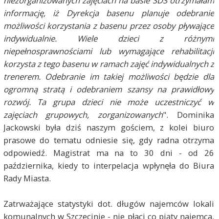
niezorganizowanych zajęciach na basie SDS otrzymałam
informację, iż Dyrekcja basenu planuje odebranie
możliwości korzystania z basenu przez osoby pływające
indywidualnie. Wiele dzieci z różnymi
niepełnosprawnościami lub wymagające rehabilitacji
korzysta z tego basenu w ramach zajęć indywidualnych z
trenerem. Odebranie im takiej możliwości będzie dla
ogromną stratą i odebraniem szansy na prawidłowy
rozwój. Ta grupa dzieci nie może uczestniczyć w
zajęciach grupowych, zorganizowanych
". Dominika
Jackowski była dziś naszym gościem, z kolei biuro
prasowe do tematu odniesie się, gdy radna otrzyma
odpowiedź. Magistrat ma na to 30 dni - od 26
października, kiedy to interpelacja wpłynęła do Biura
Rady Miasta.
Zatrważające statystyki dot. długów najemców lokali
komunalnych w Szczecinie - nie płaci co piąty najemca,