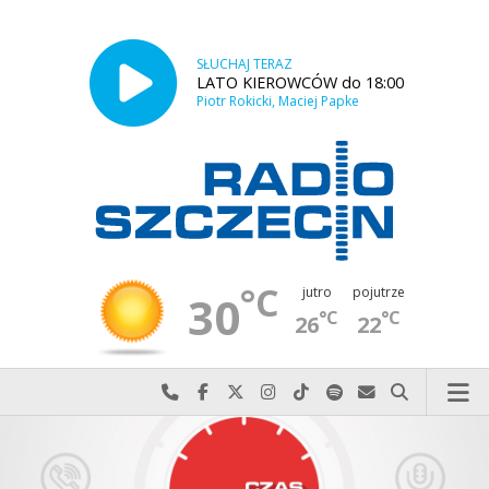
SŁUCHAJ TERAZ
LATO KIEROWCÓW do 18:00
Piotr Rokicki, Maciej Papke
°C
jutro
pojutrze
30
°C
°C
26
22
Najlepiej po prostu do nas zadzwoń
Odwiedź nas na Facebook-u
Odwiedź nas na X
Odwiedź nas na Instagram-ie
Odwiedź nas na TikTok-u
Szukaj nas na Spotify
Wyślij do nas w
Szukaj