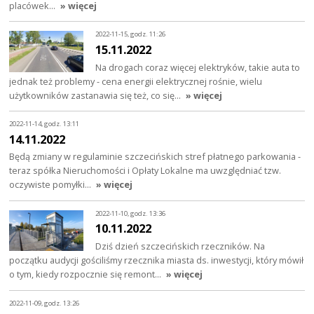
placówek…
» więcej
2022-11-15, godz. 11:26
15.11.2022
Na drogach coraz więcej elektryków, takie auta to
jednak też problemy - cena energii elektrycznej rośnie, wielu
użytkowników zastanawia się też, co się…
» więcej
2022-11-14, godz. 13:11
14.11.2022
Będą zmiany w regulaminie szczecińskich stref płatnego parkowania -
teraz spółka Nieruchomości i Opłaty Lokalne ma uwzględniać tzw.
oczywiste pomyłki…
» więcej
2022-11-10, godz. 13:36
10.11.2022
Dziś dzień szczecińskich rzeczników. Na
początku audycji gościliśmy rzecznika miasta ds. inwestycji, który mówił
o tym, kiedy rozpocznie się remont…
» więcej
2022-11-09, godz. 13:26