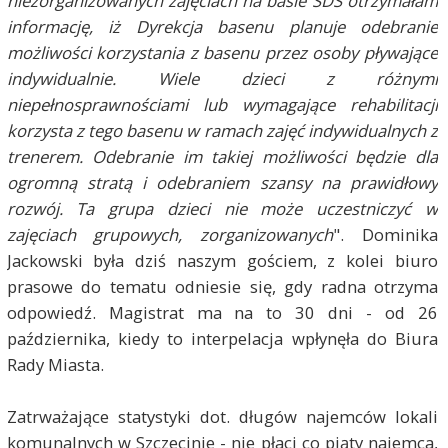
niezorganizowanych zajęciach na basie SDS otrzymałam
informację, iż Dyrekcja basenu planuje odebranie
możliwości korzystania z basenu przez osoby pływające
indywidualnie. Wiele dzieci z różnymi
niepełnosprawnościami lub wymagające rehabilitacji
korzysta z tego basenu w ramach zajęć indywidualnych z
trenerem. Odebranie im takiej możliwości będzie dla
ogromną stratą i odebraniem szansy na prawidłowy
rozwój. Ta grupa dzieci nie może uczestniczyć w
zajęciach grupowych, zorganizowanych
". Dominika
Jackowski była dziś naszym gościem, z kolei biuro
prasowe do tematu odniesie się, gdy radna otrzyma
odpowiedź. Magistrat ma na to 30 dni - od 26
października, kiedy to interpelacja wpłynęła do Biura
Rady Miasta.
Zatrważające statystyki dot. długów najemców lokali
komunalnych w Szczecinie - nie płaci co piąty najemca,