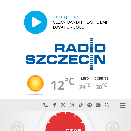
SŁUCHAJ TERAZ
CLEAN BANDIT FEAT. DEMI
LOVATO - SOLO
°C
jutro
pojutrze
12
°C
°C
24
30
Najlepiej po prostu do nas zadzwoń
Odwiedź nas na Facebook-u
Odwiedź nas na X
Odwiedź nas na Instagram-ie
Odwiedź nas na TikTok-u
Szukaj nas na Spotify
Wyślij do nas w
Szukaj