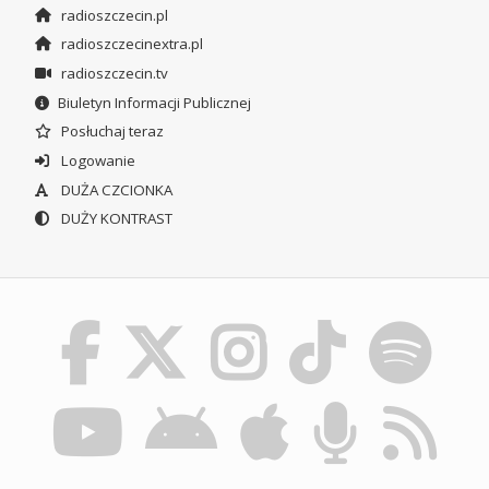
radioszczecin.pl
radioszczecinextra.pl
radioszczecin.tv
Biuletyn Informacji Publicznej
Posłuchaj teraz
Logowanie
DUŻA CZCIONKA
DUŻY KONTRAST