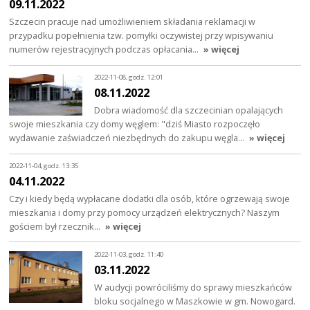
09.11.2022
Szczecin pracuje nad umożliwieniem składania reklamacji w
przypadku popełnienia tzw. pomyłki oczywistej przy wpisywaniu
numerów rejestracyjnych podczas opłacania…
» więcej
2022-11-08, godz. 12:01
08.11.2022
Dobra wiadomość dla szczecinian opalających
swoje mieszkania czy domy węglem: "dziś Miasto rozpoczęło
wydawanie zaświadczeń niezbędnych do zakupu węgla…
» więcej
2022-11-04, godz. 13:35
04.11.2022
Czy i kiedy będą wypłacane dodatki dla osób, które ogrzewają swoje
mieszkania i domy przy pomocy urządzeń elektrycznych? Naszym
gościem był rzecznik…
» więcej
2022-11-03, godz. 11:40
03.11.2022
W audycji powróciliśmy do sprawy mieszkańców
bloku socjalnego w Maszkowie w gm. Nowogard.