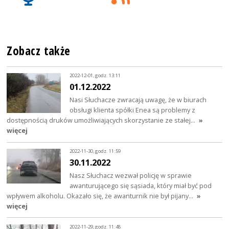
Zobacz także
2022-12-01, godz. 13:11
01.12.2022
Nasi Słuchacze zwracają uwagę, że w biurach
obsługi klienta spółki Enea są problemy z
dostępnością druków umożliwiających skorzystanie ze stałej…
»
więcej
2022-11-30, godz. 11:59
30.11.2022
Nasz Słuchacz wezwał policję w sprawie
awanturującego się sąsiada, który miał być pod
wpływem alkoholu. Okazało się, że awanturnik nie był pijany…
»
więcej
2022-11-29, godz. 11:48