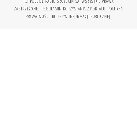
© POLSKIE RADIO SZCZECIN SA. WSZYSTKIE PRAWA
ZASTRZEŻONE.
REGULAMIN KORZYSTANIA Z PORTALU
POLITYKA
PRYWATNOŚCI
BIULETYN INFORMACJI PUBLICZNEJ