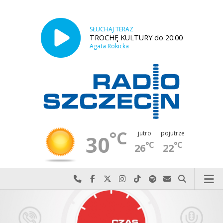
SŁUCHAJ TERAZ
TROCHĘ KULTURY do 20:00
Agata Rokicka
°C
jutro
pojutrze
30
°C
°C
26
22
Najlepiej po prostu do nas zadzwoń
Odwiedź nas na Facebook-u
Odwiedź nas na X
Odwiedź nas na Instagram-ie
Odwiedź nas na TikTok-u
Szukaj nas na Spotify
Wyślij do nas w
Szukaj