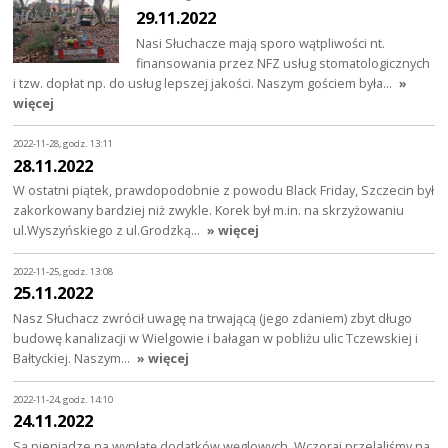
29.11.2022
Nasi Słuchacze mają sporo wątpliwości nt.
finansowania przez NFZ usług stomatologicznych
i tzw. dopłat np. do usług lepszej jakości. Naszym gościem była…
»
więcej
2022-11-28, godz. 13:11
28.11.2022
W ostatni piątek, prawdopodobnie z powodu Black Friday, Szczecin był
zakorkowany bardziej niż zwykle. Korek był m.in. na skrzyżowaniu
ul.Wyszyńskiego z ul.Grodzką…
» więcej
2022-11-25, godz. 13:08
25.11.2022
Nasz Słuchacz zwrócił uwagę na trwającą (jego zdaniem) zbyt długo
budowę kanalizacji w Wielgowie i bałagan w pobliżu ulic Tczewskiej i
Bałtyckiej. Naszym…
» więcej
2022-11-24, godz. 14:10
24.11.2022
Są pieniądze na wypłatę dodatków węglowych. Wczoraj przelaliśmy na