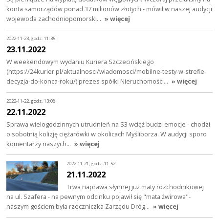
konta samorządów ponad 37 milionów złotych - mówił w naszej audycji
wojewoda zachodniopomorski…
» więcej
2022-11-23, godz. 11:35
23.11.2022
W weekendowym wydaniu Kuriera Szczecińskiego
(https://24kurier.pl/aktualnosci/wiadomosci/mobilne-testy-w-strefie-
decyzja-do-konca-roku/) prezes spółki Nieruchomości…
» więcej
2022-11-22, godz. 13:08
22.11.2022
Sprawa wielogodzinnych utrudnień na S3 wciąż budzi emocje - chodzi
o sobotnią kolizję ciężarówki w okolicach Myśliborza. W audycji sporo
komentarzy naszych…
» więcej
2022-11-21, godz. 11:52
21.11.2022
Trwa naprawa słynnej już maty rozchodnikowej
na ul. Szafera - na pewnym odcinku pojawił się "mata żwirowa"-
naszym gościem była rzeczniczka Zarządu Dróg…
» więcej