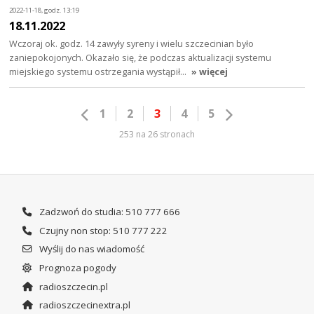
2022-11-18, godz. 13:19
18.11.2022
Wczoraj ok. godz. 14 zawyły syreny i wielu szczecinian było
zaniepokojonych. Okazało się, że podczas aktualizacji systemu
miejskiego systemu ostrzegania wystąpił…
» więcej
1
2
3
4
5
253 na 26 stronach
Zadzwoń do studia: 510 777 666
Czujny non stop: 510 777 222
Wyślij do nas wiadomość
Prognoza pogody
radioszczecin.pl
radioszczecinextra.pl