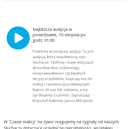
Najbliższa audycja w
poniedziałek, 10 sierpnia po
godz. 01:00
Powtórka wczorajszej audycji. To jest
audycja, którą współtworzą nasi
Słuchacze. Telefony i maile dotyczące
absurdów dnia codziennego,
niesprawiedliwości czy błędnych
decyzji urzędników, inspirują nas do
reakcji i czynienia życia łatwiejszym.
Napisz do nas lub zadzwoń, a my
spróbujemy Ci pomóc. Zapraszają:
Krzysztof Kukliński, Janusz Wilczyński
W 'Czasie reakcji' 'na żywo' reagujemy na sygnały od naszych
Słuchaczy dotyczące urzędniczej nierzetelności, wszelakiej