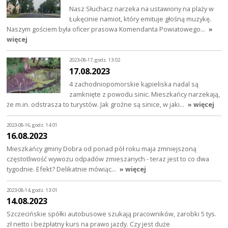
Nasz Słuchacz narzeka na ustawiony na plaży w
Łukęcinie namiot, który emituje głośną muzykę.
Naszym gościem była oficer prasowa Komendanta Powiatowego…
»
więcej
2023-08-17, godz. 13:02
17.08.2023
4 zachodniopomorskie kąpieliska nadal są
zamknięte z powodu sinic. Mieszkańcy narzekają,
że m.in. odstrasza to turystów. Jak groźne są sinice, w jaki…
» więcej
2023-08-16, godz. 14:01
16.08.2023
Mieszkańcy gminy Dobra od ponad pół roku maja zmniejszoną
częstotliwość wywozu odpadów zmieszanych - teraz jest to co dwa
tygodnie. Efekt? Delikatnie mówiąc…
» więcej
2023-08-14, godz. 13:01
14.08.2023
Szczecińskie spółki autobusowe szukają pracowników, zarobki 5 tys.
zł netto i bezpłatny kurs na prawo jazdy. Czy jest duże