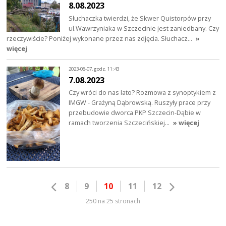
8.08.2023
Słuchaczka twierdzi, że Skwer Quistorpów przy
ul.Wawrzyniaka w Szczecinie jest zaniedbany. Czy
rzeczywiście? Poniżej wykonane przez nas zdjęcia. Słuchacz…
»
więcej
2023-08-07, godz. 11:43
7.08.2023
Czy wróci do nas lato? Rozmowa z synoptykiem z
IMGW - Grażyną Dąbrowską. Ruszyły prace przy
przebudowie dworca PKP Szczecin-Dąbie w
ramach tworzenia Szczecińskiej…
» więcej
8
9
10
11
12
250 na 25 stronach