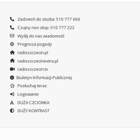
Zadzwoń do studia: 510 777 666
Czujny non stop: 510 777 222
Wyślij do nas wiadomość
Prognoza pogody
radioszczecin.pl
radioszczecinextra.pl
radioszczecin.tv
Biuletyn Informacji Publicznej
Posłuchaj teraz
Logowanie
DUŻA CZCIONKA
DUŻY KONTRAST