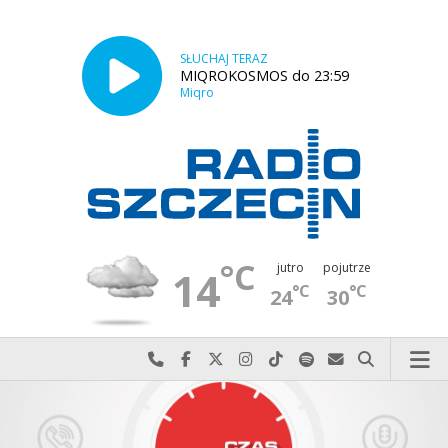
SŁUCHAJ TERAZ
MIQROKOSMOS do 23:59
Miqro
°C
jutro
pojutrze
14
°C
°C
24
30
Najlepiej po prostu do nas zadzwoń
Odwiedź nas na Facebook-u
Odwiedź nas na X
Odwiedź nas na Instagram-ie
Odwiedź nas na TikTok-u
Szukaj nas na Spotify
Wyślij do nas w
Szukaj