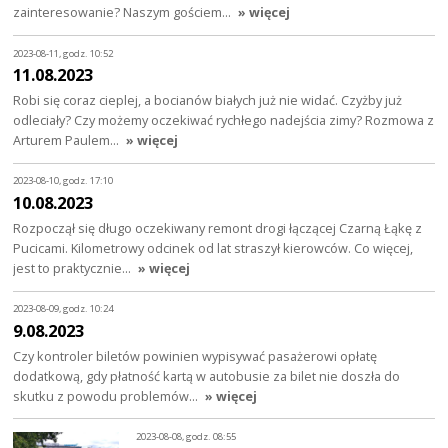
zainteresowanie? Naszym gościem…
» więcej
2023-08-11, godz. 10:52
11.08.2023
Robi się coraz cieplej, a bocianów białych już nie widać. Czyżby już
odleciały? Czy możemy oczekiwać rychłego nadejścia zimy? Rozmowa z
Arturem Paulem…
» więcej
2023-08-10, godz. 17:10
10.08.2023
Rozpoczął się długo oczekiwany remont drogi łączącej Czarną Łąkę z
Pucicami. Kilometrowy odcinek od lat straszył kierowców. Co więcej,
jest to praktycznie…
» więcej
2023-08-09, godz. 10:24
9.08.2023
Czy kontroler biletów powinien wypisywać pasażerowi opłatę
dodatkową, gdy płatność kartą w autobusie za bilet nie doszła do
skutku z powodu problemów…
» więcej
2023-08-08, godz. 08:55