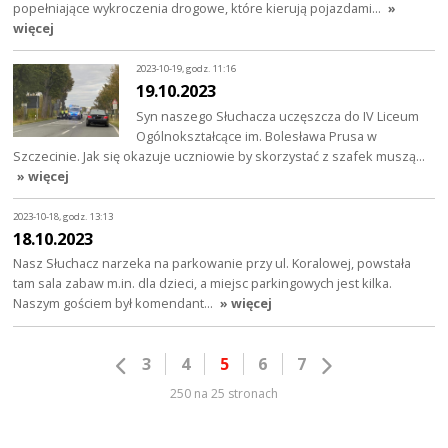
popełniające wykroczenia drogowe, które kierują pojazdami…
»
więcej
2023-10-19, godz. 11:16
19.10.2023
Syn naszego Słuchacza uczęszcza do IV Liceum
Ogólnokształcące im. Bolesława Prusa w
Szczecinie. Jak się okazuje uczniowie by skorzystać z szafek muszą…
» więcej
2023-10-18, godz. 13:13
18.10.2023
Nasz Słuchacz narzeka na parkowanie przy ul. Koralowej, powstała
tam sala zabaw m.in. dla dzieci, a miejsc parkingowych jest kilka.
Naszym gościem był komendant…
» więcej
3
4
5
6
7
250 na 25 stronach