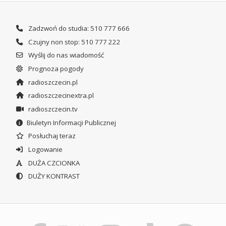
Zadzwoń do studia: 510 777 666
Czujny non stop: 510 777 222
Wyślij do nas wiadomość
Prognoza pogody
radioszczecin.pl
radioszczecinextra.pl
radioszczecin.tv
Biuletyn Informacji Publicznej
Posłuchaj teraz
Logowanie
DUŻA CZCIONKA
DUŻY KONTRAST