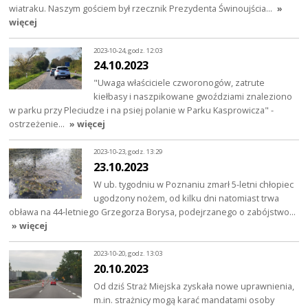
wiatraku. Naszym gościem był rzecznik Prezydenta Świnoujścia…
»
więcej
2023-10-24, godz. 12:03
24.10.2023
"Uwaga właściciele czworonogów, zatrute
kiełbasy i naszpikowane gwoździami znaleziono
w parku przy Pleciudze i na psiej polanie w Parku Kasprowicza" -
ostrzeżenie…
» więcej
2023-10-23, godz. 13:29
23.10.2023
W ub. tygodniu w Poznaniu zmarł 5-letni chłopiec
ugodzony nożem, od kilku dni natomiast trwa
obława na 44-letniego Grzegorza Borysa, podejrzanego o zabójstwo…
» więcej
2023-10-20, godz. 13:03
20.10.2023
Od dziś Straż Miejska zyskała nowe uprawnienia,
m.in. strażnicy mogą karać mandatami osoby