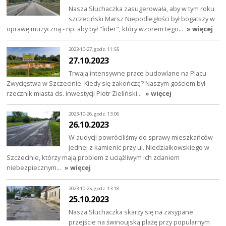
Nasza Słuchaczka zasugerowała, aby w tym roku
szczeciński Marsz Niepodległości był bogatszy w
oprawę muzyczną - np. aby był "lider", który wzorem tego…
» więcej
2023-10-27, godz. 11:55
27.10.2023
Trwają intensywne prace budowlane na Placu
Zwycięstwa w Szczecinie. Kiedy się zakończą? Naszym gościem był
rzecznik miasta ds. inwestycji Piotr Zieliński…
» więcej
2023-10-26, godz. 13:06
26.10.2023
W audycji powróciliśmy do sprawy mieszkańców
jednej z kamienic przy ul. Niedziałkowskiego w
Szczecinie, którzy mają problem z uciążliwym ich zdaniem
niebezpiecznym…
» więcej
2023-10-25, godz. 13:18
25.10.2023
Nasza Słuchaczka skarży się na zasypane
przejście na świnoujską plażę przy popularnym