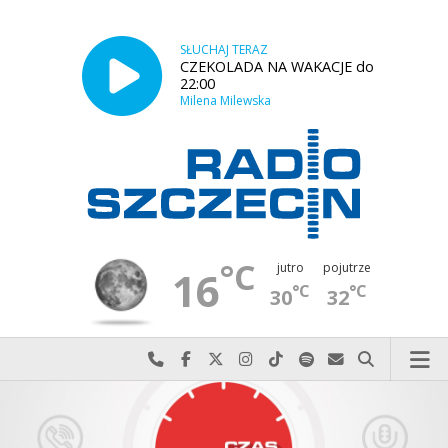
SŁUCHAJ TERAZ
CZEKOLADA NA WAKACJE do
22:00
Milena Milewska
°C
jutro
pojutrze
16
°C
°C
30
32
Najlepiej po prostu do nas zadzwoń
Odwiedź nas na Facebook-u
Odwiedź nas na X
Odwiedź nas na Instagram-ie
Odwiedź nas na TikTok-u
Szukaj nas na Spotify
Wyślij do nas w
Szukaj