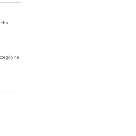
rzeba
czegóły na