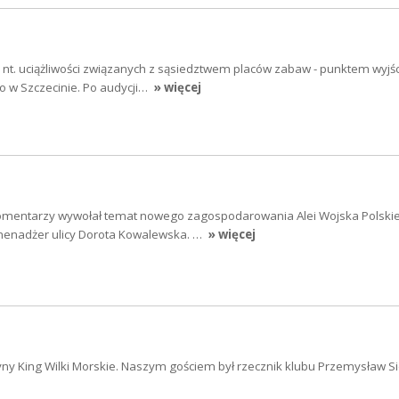
nt. uciążliwości związanych z sąsiedztwem placów zabaw - punktem wyjśc
go w Szczecinie. Po audycji…
» więcej
omentarzy wywołał temat nowego zagospodarowania Alei Wojska Polskie
enadżer ulicy Dorota Kowalewska. …
» więcej
y King Wilki Morskie. Naszym gościem był rzecznik klubu Przemysław Si