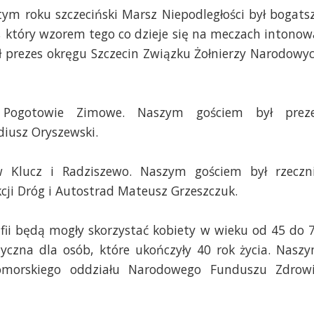
ym roku szczeciński Marsz Niepodległości był bogats
, który wzorem tego co dzieje się na meczach intonow
ł prezes okręgu Szczecin Związku Żołnierzy Narodowy
e Pogotowie Zimowe. Naszym gościem był prez
diusz Oryszewski.
 Klucz i Radziszewo. Naszym gościem był rzeczn
kcji Dróg i Autostrad Mateusz Grzeszczuk.
ii będą mogły skorzystać kobiety w wieku od 45 do 
tyczna dla osób, które ukończyły 40 rok życia. Nasz
pomorskiego oddziału Narodowego Funduszu Zdrow