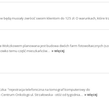
e będą musiały zwrócić swoim klientom do 125 zł. O warunkach, które t
 Wołczkowem planowana jest budowa dwóch farm fotowoltaicznych (sz
rzeciwko temu część mieszkańców…
» więcej
czka: "rejestracja telefoniczna na tomograf komputerowy do
entrum Onkologii ul. Strzałowska - otóż od tygodnia…
» więcej