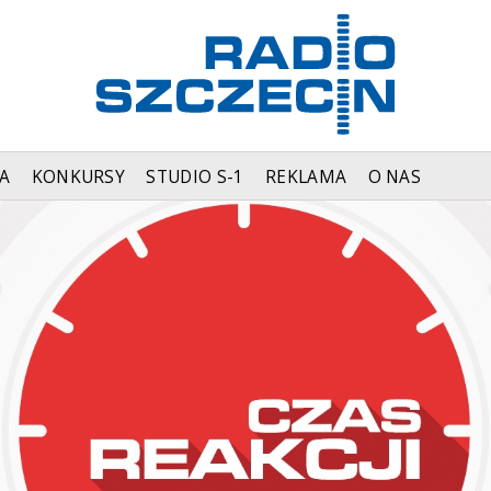
A
KONKURSY
STUDIO S-1
REKLAMA
O NAS