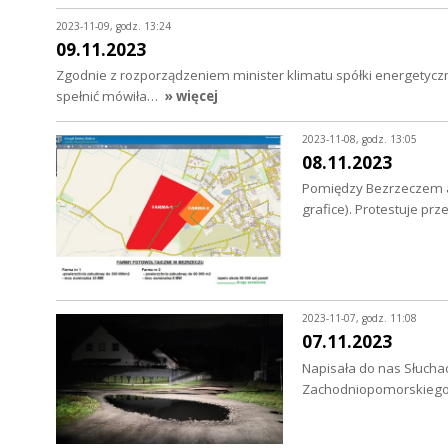
2023-11-09, godz. 13:24
09.11.2023
Zgodnie z rozporządzeniem minister klimatu spółki energetyczn
spełnić mówiła…
» więcej
2023-11-08, godz. 13:05
08.11.2023
Pomiędzy Bezrzeczem a
grafice). Protestuje p
2023-11-07, godz. 11:08
07.11.2023
Napisała do nas Słucha
Zachodniopomorskiego C