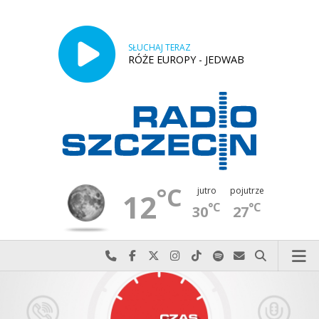
SŁUCHAJ TERAZ
RÓŻE EUROPY - JEDWAB
°C
jutro
pojutrze
12
°C
°C
30
27
Najlepiej po prostu do nas zadzwoń
Odwiedź nas na Facebook-u
Odwiedź nas na X
Odwiedź nas na Instagram-ie
Odwiedź nas na TikTok-u
Szukaj nas na Spotify
Wyślij do nas w
Szukaj