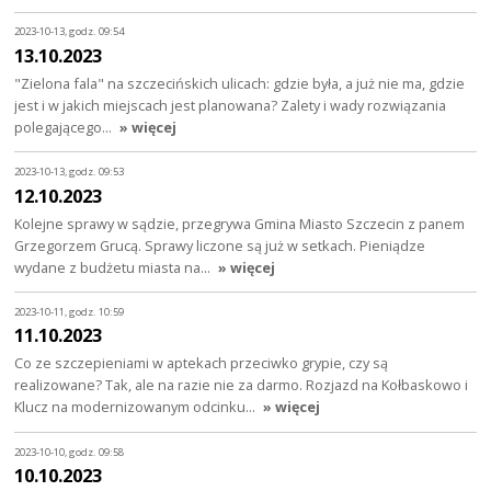
2023-10-13, godz. 09:54
13.10.2023
"Zielona fala" na szczecińskich ulicach: gdzie była, a już nie ma, gdzie
jest i w jakich miejscach jest planowana? Zalety i wady rozwiązania
polegającego…
» więcej
2023-10-13, godz. 09:53
12.10.2023
Kolejne sprawy w sądzie, przegrywa Gmina Miasto Szczecin z panem
Grzegorzem Grucą. Sprawy liczone są już w setkach. Pieniądze
wydane z budżetu miasta na…
» więcej
2023-10-11, godz. 10:59
11.10.2023
Co ze szczepieniami w aptekach przeciwko grypie, czy są
realizowane? Tak, ale na razie nie za darmo. Rozjazd na Kołbaskowo i
Klucz na modernizowanym odcinku…
» więcej
2023-10-10, godz. 09:58
10.10.2023