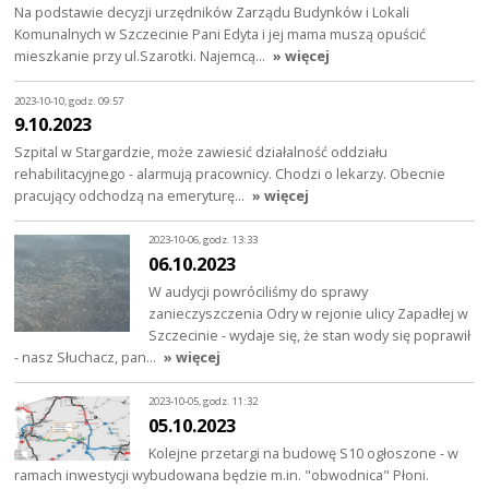
Na podstawie decyzji urzędników Zarządu Budynków i Lokali
Komunalnych w Szczecinie Pani Edyta i jej mama muszą opuścić
mieszkanie przy ul.Szarotki. Najemcą…
» więcej
2023-10-10, godz. 09:57
9.10.2023
Szpital w Stargardzie, może zawiesić działalność oddziału
rehabilitacyjnego - alarmują pracownicy. Chodzi o lekarzy. Obecnie
pracujący odchodzą na emeryturę…
» więcej
2023-10-06, godz. 13:33
06.10.2023
W audycji powróciliśmy do sprawy
zanieczyszczenia Odry w rejonie ulicy Zapadłej w
Szczecinie - wydaje się, że stan wody się poprawił
- nasz Słuchacz, pan…
» więcej
2023-10-05, godz. 11:32
05.10.2023
Kolejne przetargi na budowę S10 ogłoszone - w
ramach inwestycji wybudowana będzie m.in. "obwodnica" Płoni.