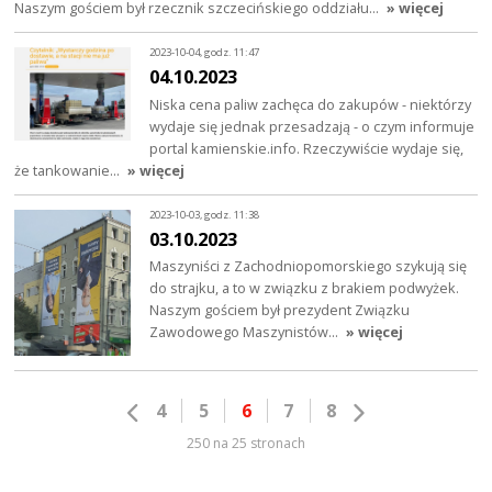
Naszym gościem był rzecznik szczecińskiego oddziału…
» więcej
2023-10-04, godz. 11:47
04.10.2023
Niska cena paliw zachęca do zakupów - niektórzy
wydaje się jednak przesadzają - o czym informuje
portal kamienskie.info. Rzeczywiście wydaje się,
że tankowanie…
» więcej
2023-10-03, godz. 11:38
03.10.2023
Maszyniści z Zachodniopomorskiego szykują się
do strajku, a to w związku z brakiem podwyżek.
Naszym gościem był prezydent Związku
Zawodowego Maszynistów…
» więcej
4
5
6
7
8
250 na 25 stronach