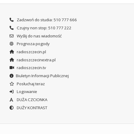
Zadzwoń do studia: 510 777 666
Czujny non stop: 510 777 222
Wyślij do nas wiadomość
Prognoza pogody
radioszczecin.pl
radioszczecinextra.pl
radioszczecin.tv
Biuletyn Informacji Publicznej
Posłuchaj teraz
Logowanie
DUŻA CZCIONKA
DUŻY KONTRAST