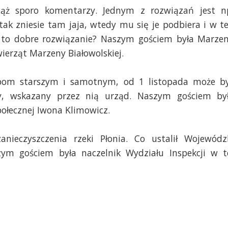
iąż sporo komentarzy. Jednym z rozwiązań jest n
ak zniesie tam jaja, wtedy mu się je podbiera i w t
y to dobre rozwiązanie? Naszym gościem była Marze
ierząt Marzeny Białowolskiej.
obom starszym i samotnym, od 1 listopada może b
, wskazany przez nią urząd. Naszym gościem by
połecznej Iwona Klimowicz.
nieczyszczenia rzeki Płonia. Co ustalił Wojewódz
ym gościem była naczelnik Wydziału Inspekcji w t