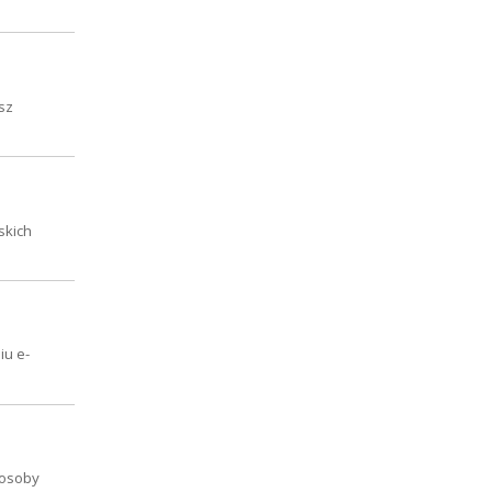
sz
skich
iu e-
 osoby