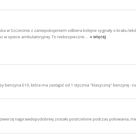
a w Szczecinie z zaniepokojeniem odbiera kolejne sygnały o braku lek
z w opiece ambulatoryjnej. To niebezpieczne…
» więcej
y benzyna E10, która ma zastąpić od 1 stycznia "klasyczną" benzynę - 
 zwierzę najprawdopodobniej zostało postrzelone podczas polowania, m