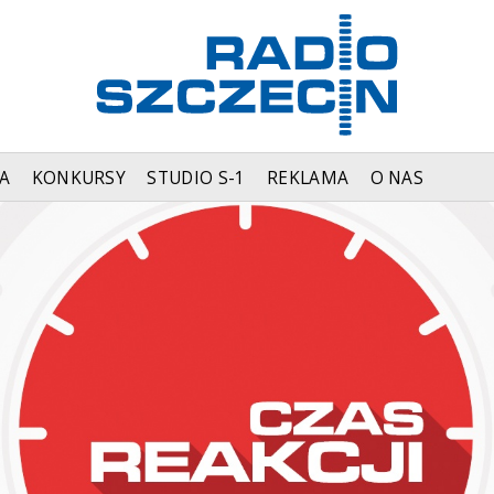
A
KONKURSY
STUDIO S-1
REKLAMA
O NAS