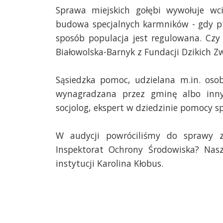
Sprawa miejskich gołębi wywołuje wc
budowa specjalnych karmników - gdy pt
sposób populacja jest regulowana. Cz
Białowolska-Barnyk z Fundacji Dzikich Zw
Sąsiedzka pomoc, udzielana m.in. os
wynagradzana przez gminę albo inny
socjolog, ekspert w dziedzinie pomocy s
W audycji powróciliśmy do sprawy za
Inspektorat Ochrony Środowiska? Nasz
instytucji Karolina Kłobus.