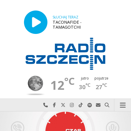
SŁUCHAJ TERAZ
TACONAFIDE -
TAMAGOTCHI
°C
jutro
pojutrze
12
°C
°C
30
27
Najlepiej po prostu do nas zadzwoń
Odwiedź nas na Facebook-u
Odwiedź nas na X
Odwiedź nas na Instagram-ie
Odwiedź nas na TikTok-u
Szukaj nas na Spotify
Wyślij do nas w
Szukaj