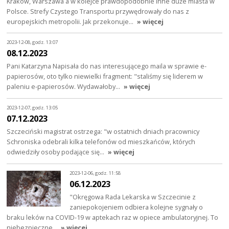
Kraków, Warszawa a w kolejce prawdopodobnie inne duże miasta w
Polsce. Strefy Czystego Transportu przywędrowały do nas z
europejskich metropolii. Jak przekonuje…
» więcej
2023-12-08, godz. 13:07
08.12.2023
Pani Katarzyna Napisała do nas interesującego maila w sprawie e-
papierosów, oto tylko niewielki fragment: "staliśmy się liderem w
paleniu e-papierosów. Wydawałoby…
» więcej
2023-12-07, godz. 13:05
07.12.2023
Szczeciński magistrat ostrzega: "w ostatnich dniach pracownicy
Schroniska odebrali kilka telefonów od mieszkańców, których
odwiedziły osoby podające się…
» więcej
2023-12-06, godz. 11:58
06.12.2023
"Okręgowa Rada Lekarska w Szczecinie z
zaniepokojeniem odbiera kolejne sygnały o
braku leków na COVID-19 w aptekach raz w opiece ambulatoryjnej. To
niebezpieczne…
» więcej