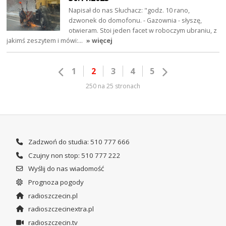
Napisał do nas Słuchacz: "godz. 10 rano,
dzwonek do domofonu. - Gazownia - słyszę,
otwieram. Stoi jeden facet w roboczym ubraniu, z
jakimś zeszytem i mówi:…
» więcej
1
2
3
4
5
250 na 25 stronach
Zadzwoń do studia: 510 777 666
Czujny non stop: 510 777 222
Wyślij do nas wiadomość
Prognoza pogody
radioszczecin.pl
radioszczecinextra.pl
radioszczecin.tv