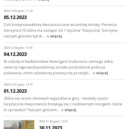
2023-12-05, godz. 11:22
05.12.2023
Dziś kontynuowaliśmy dwa poruszane wcześniej tematy. Pierwszy
benzyna E10, która ma zastąpić od 1 stycznia "klasyczną" benzynę -
naszym gościem był dr…
» więcej
2023-12-04, godz. 13:35
04.12.2023
W sobotę w Nadleśnictwie Nowogard znaleziono rannego wilka,
zwierzę najprawdopodobniej zostało postrzelone podczas
polowania, mimo udzielonej pomocy nie przeżyło…
» więcej
2023-12-01, godz. 13:15
01.12.2023
Zbliża się sezon zimowych wyjazdów w góry - niestety często
turystyczne miejscowości borykają się z nadmiernym smogiem. Gdzie
to sprawdzić? Naszym gościem…
» więcej
2023-11-30, godz. 12:01
30.11.2023