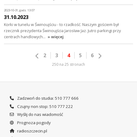
2023-10-31, godz. 13:07
31.10.2023
Korki w tunelu w Świnoujściu - to rzadkość. Naszym gościem był
rzecznik prezydenta Świnoujścia Jarosław Jaz. Jutro parkingi przy
centrach handlowych…
» więcej
2
3
4
5
6
250 na 25 stronach
Zadzwoń do studia: 510 777 666
Czujny non stop: 510 777 222
Wyślij do nas wiadomość
Prognoza pogody
radioszczecin.pl