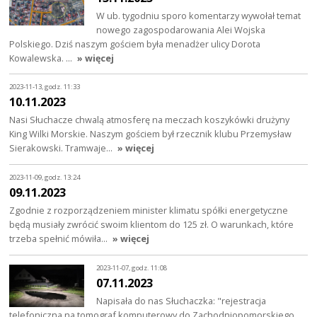
W ub. tygodniu sporo komentarzy wywołał temat
nowego zagospodarowania Alei Wojska
Polskiego. Dziś naszym gościem była menadżer ulicy Dorota
Kowalewska. …
» więcej
2023-11-13, godz. 11:33
10.11.2023
Nasi Słuchacze chwalą atmosferę na meczach koszykówki drużyny
King Wilki Morskie. Naszym gościem był rzecznik klubu Przemysław
Sierakowski. Tramwaje…
» więcej
2023-11-09, godz. 13:24
09.11.2023
Zgodnie z rozporządzeniem minister klimatu spółki energetyczne
będą musiały zwrócić swoim klientom do 125 zł. O warunkach, które
trzeba spełnić mówiła…
» więcej
2023-11-07, godz. 11:08
07.11.2023
Napisała do nas Słuchaczka: "rejestracja
telefoniczna na tomograf komputerowy do Zachodniopomorskiego