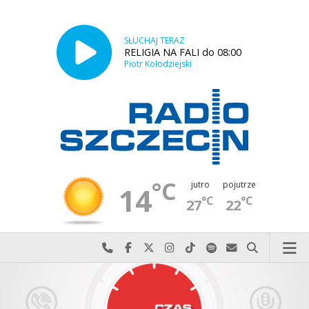
SŁUCHAJ TERAZ
RELIGIA NA FALI do 08:00
Piotr Kołodziejski
°C
jutro
pojutrze
14
°C
°C
27
22
Najlepiej po prostu do nas zadzwoń
Odwiedź nas na Facebook-u
Odwiedź nas na X
Odwiedź nas na Instagram-ie
Odwiedź nas na TikTok-u
Szukaj nas na Spotify
Wyślij do nas w
Szukaj