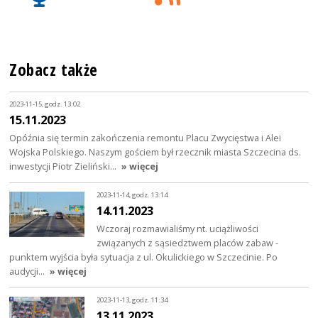
Zobacz także
2023-11-15, godz. 13:02
15.11.2023
Opóźnia się termin zakończenia remontu Placu Zwycięstwa i Alei
Wojska Polskiego. Naszym gościem był rzecznik miasta Szczecina ds.
inwestycji Piotr Zieliński…
» więcej
2023-11-14, godz. 13:14
14.11.2023
Wczoraj rozmawialiśmy nt. uciążliwości
związanych z sąsiedztwem placów zabaw -
punktem wyjścia była sytuacja z ul. Okulickiego w Szczecinie. Po
audycji…
» więcej
2023-11-13, godz. 11:34
13.11.2023