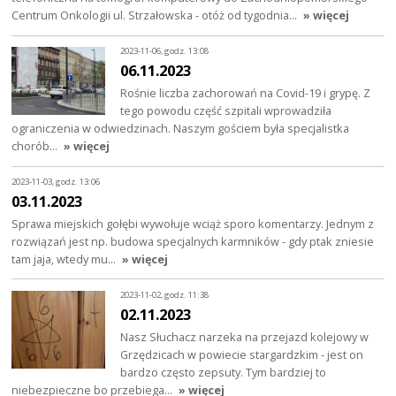
Centrum Onkologii ul. Strzałowska - otóż od tygodnia…
» więcej
2023-11-06, godz. 13:08
06.11.2023
Rośnie liczba zachorowań na Covid-19 i grypę. Z
tego powodu część szpitali wprowadziła
ograniczenia w odwiedzinach. Naszym gościem była specjalistka
chorób…
» więcej
2023-11-03, godz. 13:06
03.11.2023
Sprawa miejskich gołębi wywołuje wciąż sporo komentarzy. Jednym z
rozwiązań jest np. budowa specjalnych karmników - gdy ptak zniesie
tam jaja, wtedy mu…
» więcej
2023-11-02, godz. 11:38
02.11.2023
Nasz Słuchacz narzeka na przejazd kolejowy w
Grzędzicach w powiecie stargardzkim - jest on
bardzo często zepsuty. Tym bardziej to
niebezpieczne bo przebiega…
» więcej