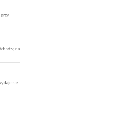
 przy
odchodzą na
ydaje się,