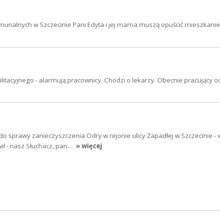
munalnych w Szczecinie Pani Edyta i jej mama muszą opuścić mieszkanie
ilitacyjnego - alarmują pracownicy. Chodzi o lekarzy. Obecnie pracujący 
do sprawy zanieczyszczenia Odry w rejonie ulicy Zapadłej w Szczecinie - w
ił - nasz Słuchacz, pan…
» więcej