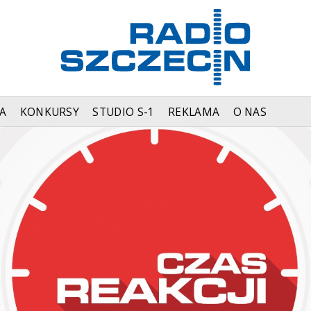
A
KONKURSY
STUDIO S-1
REKLAMA
O NAS