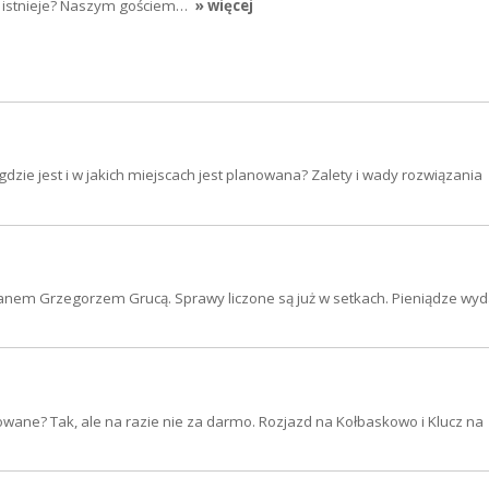
le istnieje? Naszym gościem…
» więcej
, gdzie jest i w jakich miejscach jest planowana? Zalety i wady rozwiązania
anem Grzegorzem Grucą. Sprawy liczone są już w setkach. Pieniądze wy
owane? Tak, ale na razie nie za darmo. Rozjazd na Kołbaskowo i Klucz na