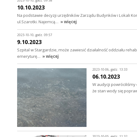
2023-10-10, godz. 09:58
10.10.2023
Na podstawie decyzji urzędników Zarządu Budynków i Lokali Ko
ul.Szarotki. Najemcą…
» więcej
2023-10-10, godz. 09:57
9.10.2023
Szpital w Stargardzie, może zawiesić działalność oddziału rehab
emeryturę…
» więcej
2023-10-06, godz. 13:33
06.10.2023
W audycji powróciliśmy 
że stan wody się popraw
2023-10-05, godz. 11:32