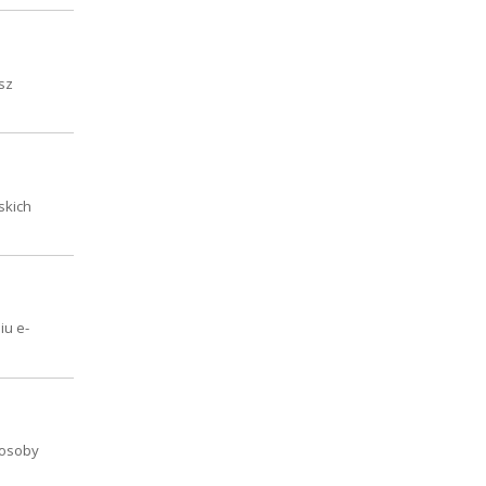
sz
skich
iu e-
 osoby