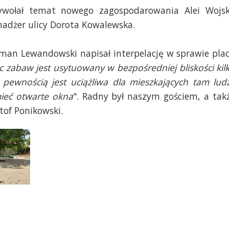
wołał temat nowego zagospodarowania Alei Wojs
nadżer ulicy Dorota Kowalewska.
oman Lewandowski napisał interpelację w sprawie pla
c zabaw jest usytuowany w bezpośredniej bliskości kil
 pewnością jest uciążliwa dla mieszkających tam ludz
ieć otwarte okna
". Radny był naszym gościem, a tak
tof Ponikowski.