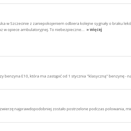
a w Szczecinie z zaniepokojeniem odbiera kolejne sygnały o braku lek
z w opiece ambulatoryjnej. To niebezpieczne…
» więcej
y benzyna E10, która ma zastąpić od 1 stycznia "klasyczną" benzynę - 
 zwierzę najprawdopodobniej zostało postrzelone podczas polowania, m