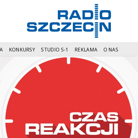
A
KONKURSY
STUDIO S-1
REKLAMA
O NAS