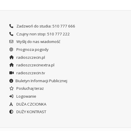
Zadzwoń do studia: 510 777 666
Czujny non stop: 510 777 222
Wyślij do nas wiadomość
Prognoza pogody
radioszczecin.pl
radioszczecinextra.pl
radioszczecin.tv
Biuletyn Informacji Publicznej
Posłuchaj teraz
Logowanie
DUŻA CZCIONKA
DUŻY KONTRAST