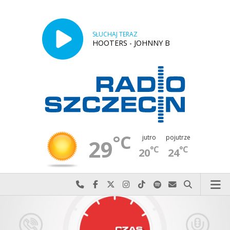
SŁUCHAJ TERAZ
HOOTERS - JOHNNY B
°C
jutro
pojutrze
29
°C
°C
20
24
Najlepiej po prostu do nas zadzwoń
Odwiedź nas na Facebook-u
Odwiedź nas na X
Odwiedź nas na Instagram-ie
Odwiedź nas na TikTok-u
Szukaj nas na Spotify
Wyślij do nas w
Szukaj