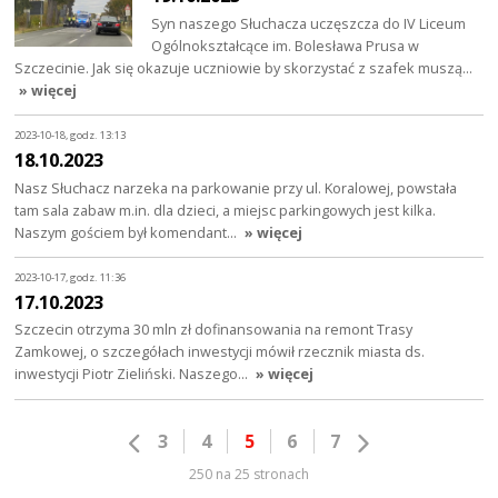
Syn naszego Słuchacza uczęszcza do IV Liceum
Ogólnokształcące im. Bolesława Prusa w
Szczecinie. Jak się okazuje uczniowie by skorzystać z szafek muszą…
» więcej
2023-10-18, godz. 13:13
18.10.2023
Nasz Słuchacz narzeka na parkowanie przy ul. Koralowej, powstała
tam sala zabaw m.in. dla dzieci, a miejsc parkingowych jest kilka.
Naszym gościem był komendant…
» więcej
2023-10-17, godz. 11:36
17.10.2023
Szczecin otrzyma 30 mln zł dofinansowania na remont Trasy
Zamkowej, o szczegółach inwestycji mówił rzecznik miasta ds.
inwestycji Piotr Zieliński. Naszego…
» więcej
3
4
5
6
7
250 na 25 stronach