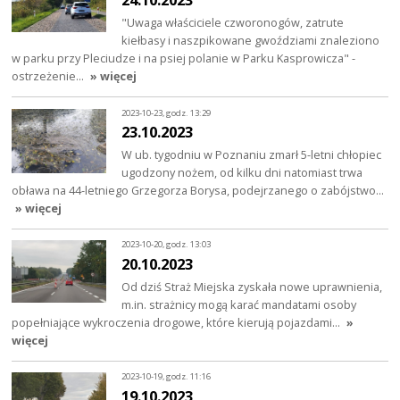
"Uwaga właściciele czworonogów, zatrute
kiełbasy i naszpikowane gwoździami znaleziono
w parku przy Pleciudze i na psiej polanie w Parku Kasprowicza" -
ostrzeżenie…
» więcej
2023-10-23, godz. 13:29
23.10.2023
W ub. tygodniu w Poznaniu zmarł 5-letni chłopiec
ugodzony nożem, od kilku dni natomiast trwa
obława na 44-letniego Grzegorza Borysa, podejrzanego o zabójstwo…
» więcej
2023-10-20, godz. 13:03
20.10.2023
Od dziś Straż Miejska zyskała nowe uprawnienia,
m.in. strażnicy mogą karać mandatami osoby
popełniające wykroczenia drogowe, które kierują pojazdami…
»
więcej
2023-10-19, godz. 11:16
19.10.2023