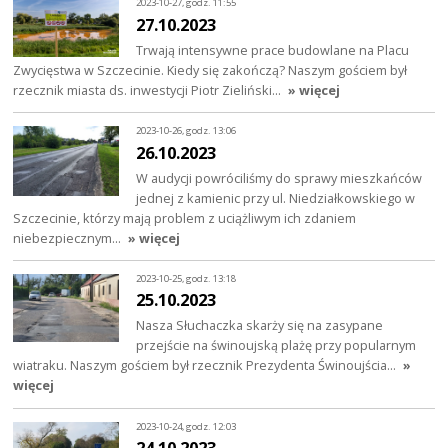
2023-10-27, godz. 11:55
27.10.2023
Trwają intensywne prace budowlane na Placu
Zwycięstwa w Szczecinie. Kiedy się zakończą? Naszym gościem był
rzecznik miasta ds. inwestycji Piotr Zieliński…
» więcej
2023-10-26, godz. 13:06
26.10.2023
W audycji powróciliśmy do sprawy mieszkańców
jednej z kamienic przy ul. Niedziałkowskiego w
Szczecinie, którzy mają problem z uciążliwym ich zdaniem
niebezpiecznym…
» więcej
2023-10-25, godz. 13:18
25.10.2023
Nasza Słuchaczka skarży się na zasypane
przejście na świnoujską plażę przy popularnym
wiatraku. Naszym gościem był rzecznik Prezydenta Świnoujścia…
»
więcej
2023-10-24, godz. 12:03
24.10.2023