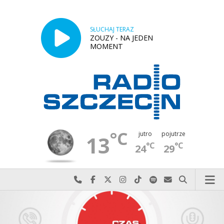
SŁUCHAJ TERAZ
ZOUZY - NA JEDEN
MOMENT
°C
jutro
pojutrze
13
°C
°C
24
29
Najlepiej po prostu do nas zadzwoń
Odwiedź nas na Facebook-u
Odwiedź nas na X
Odwiedź nas na Instagram-ie
Odwiedź nas na TikTok-u
Szukaj nas na Spotify
Wyślij do nas w
Szukaj