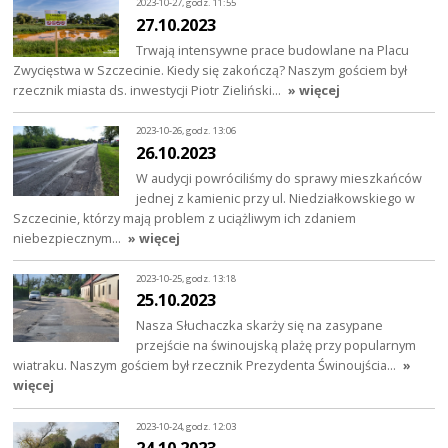
2023-10-27, godz. 11:55
27.10.2023
Trwają intensywne prace budowlane na Placu
Zwycięstwa w Szczecinie. Kiedy się zakończą? Naszym gościem był
rzecznik miasta ds. inwestycji Piotr Zieliński…
» więcej
2023-10-26, godz. 13:06
26.10.2023
W audycji powróciliśmy do sprawy mieszkańców
jednej z kamienic przy ul. Niedziałkowskiego w
Szczecinie, którzy mają problem z uciążliwym ich zdaniem
niebezpiecznym…
» więcej
2023-10-25, godz. 13:18
25.10.2023
Nasza Słuchaczka skarży się na zasypane
przejście na świnoujską plażę przy popularnym
wiatraku. Naszym gościem był rzecznik Prezydenta Świnoujścia…
»
więcej
2023-10-24, godz. 12:03
24.10.2023