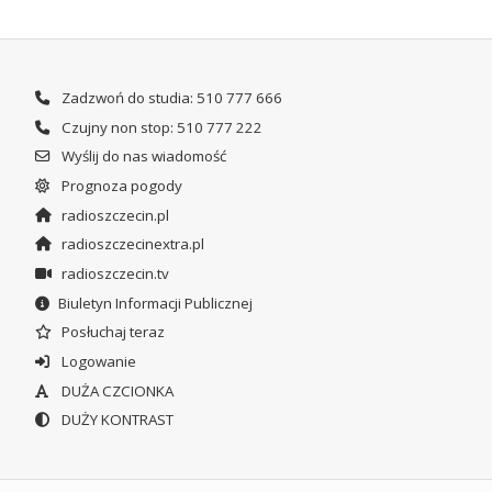
Zadzwoń do studia: 510 777 666
Czujny non stop: 510 777 222
Wyślij do nas wiadomość
Prognoza pogody
radioszczecin.pl
radioszczecinextra.pl
radioszczecin.tv
Biuletyn Informacji Publicznej
Posłuchaj teraz
Logowanie
DUŻA CZCIONKA
DUŻY KONTRAST