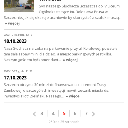
Syn naszego Słuchacza uczęszcza do IV Liceum
Ogólnokształcące im. Bolesława Prusa w
Szczecinie. Jak się okazuje uczniowie by skorzystać z szafek muszą…
» więcej
2023-10-18, godz. 13:13
18.10.2023
Nasz Słuchacz narzeka na parkowanie przy ul. Koralowej, powstała
tam sala zabaw m.in. dla dzieci, a miejsc parkingowych jest kilka.
Naszym gościem był komendant…
» więcej
2023-10-17, godz. 11:36
17.10.2023
Szczecin otrzyma 30 mln zł dofinansowania na remont Trasy
Zamkowej, o szczegółach inwestycji mówił rzecznik miasta ds.
inwestycji Piotr Zieliński. Naszego…
» więcej
3
4
5
6
7
250 na 25 stronach