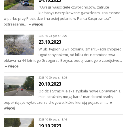
"Uwaga właściciele czworonogów, zatrute
kiełbasy i naszpikowane gwoździami znaleziono
w parku przy Pleciudze i na psiej polanie w Parku Kasprowicza" -
ostrzeżenie…
» więcej
2023-10-23, godz. 13:29
23.10.2023
W ub. tygodniu w Poznaniu zmarł 5-letni chłopiec
ugodzony nożem, od kilku dni natomiast trwa
obława na 44-letniego Grzegorza Borysa, podejrzanego o zabójstwo…
» więcej
2023-10-20, godz. 13:03
20.10.2023
Od dziś Straż Miejska zyskała nowe uprawnienia,
m.in. strażnicy mogą karać mandatami osoby
popełniające wykroczenia drogowe, które kierują pojazdami…
»
więcej
2023-10-19, godz. 11:16
19.10.2023