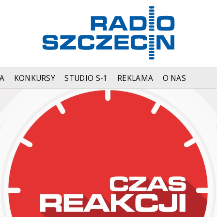
A
KONKURSY
STUDIO S-1
REKLAMA
O NAS