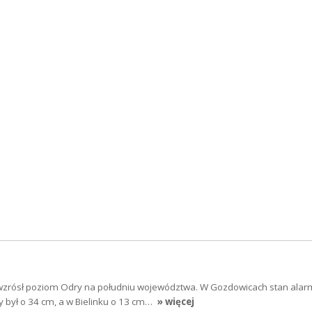
 wzrósł poziom Odry na południu województwa. W Gozdowicach stan ala
 był o 34 cm, a w Bielinku o 13 cm…
» więcej