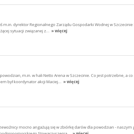
ś m.in. dyrektor Regionalnego Zarządu Gospodarki Wodnej w Szczecinie 
eżącej sytuacji związanej z…
» więcej
powodzian, m.in. w hali Netto Arena w Szczecinie. Co jest potrzebne, a co 
m był koordynator akcji Maciej…
» więcej
ewoźnicy mocno angażują się w zbiórkę darów dla powodzian - naszym
achodniopomorskiego Stowarzyszenia…
» więcej