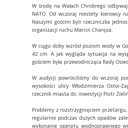
W środę na Wałach Chrobrego odbywają 
NATO. Od wczoraj niestety kierowcy na
Naszymi gośćmi byli rzeczniczka jednos
organizacji ruchu Marcin Charęza.
W ciągu doby wzrósł poziom wody w Goz
42 cm. A jak wygląda sytuacja na wys
gościem była przewodnicząca Rady Osied
W audycji powróciliśmy do wczoraj p
wysokości ulicy Włodzimierza Ostoi-Z
rzecznik miasta ds. inwestycji Piotr Zieliń
Problemy z rozstrzygnięciem przetargu,
regularnie podczas dużych opadów zalew
wykonanie operatu wodnoprawnego wr