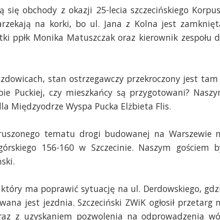
się obchody z okazji 25-lecia szczecińskiego Korpu
rzekają na korki, bo ul. Jana z Kolna jest zamknięt
tki ppłk Monika Matuszczak oraz kierownik zespołu d
dowicach, stan ostrzegawczy przekroczony jest tam
pie Puckiej, czy mieszkańcy są przygotowani? Nasz
la Międzyodrze Wyspa Pucka Elżbieta Flis.
oruszonego tematu drogi budowanej na Warszewie 
agórskiego 156-160 w Szczecinie. Naszym gościem b
ski.
 który ma poprawić sytuację na ul. Derdowskiego, gdz
ana jest jezdnia. Szczeciński ZWiK ogłosił przetarg 
az z uzyskaniem pozwolenia na odprowadzenia w