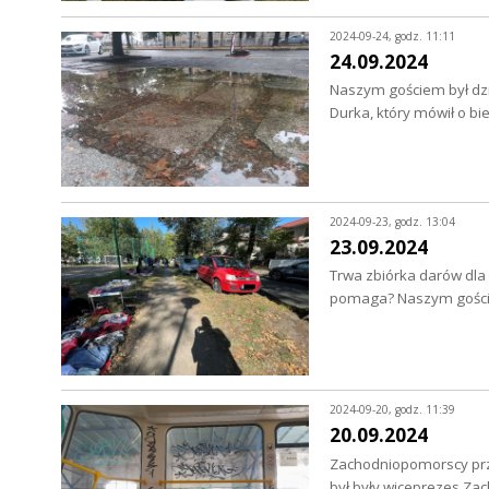
2024-09-24, godz. 11:11
24.09.2024
Naszym gościem był dzi
Durka, który mówił o bi
2024-09-23, godz. 13:04
23.09.2024
Trwa zbiórka darów dla 
pomaga? Naszym goście
2024-09-20, godz. 11:39
20.09.2024
Zachodniopomorscy prz
był były wiceprezes Z