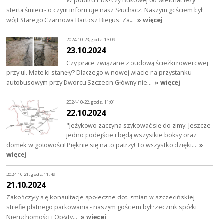
sterta śmieci - o czym informuje nasz Słuchacz. Naszym gościem był
wójt Starego Czarnowa Bartosz Biegus. Za…
» więcej
2024-10-23, godz. 13:09
23.10.2024
Czy prace związane z budową ścieżki rowerowej
przy ul. Matejki stanęły? Dlaczego w nowej wiacie na przystanku
autobusowym przy Dworcu Szczecin Główny nie…
» więcej
2024-10-22, godz. 11:01
22.10.2024
"Jeżykowo zaczyna szykować się do zimy. Jeszcze
jedno podejście i będą wszystkie boksy oraz
domek w gotowości! Pięknie się na to patrzy! To wszystko dzięki…
»
więcej
2024-10-21, godz. 11:49
21.10.2024
Zakończyły się konsultacje społeczne dot. zmian w szczecińskiej
strefie płatnego parkowania - naszym gościem był rzecznik spółki
Nieruchomości i Opłaty…
» więcej