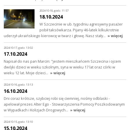
2024-10-18, godz. 11:57
18.10.2024
W Szczecinie w ub. tygodniu agresywny pasażer
pobił taksówkarza. Pijany 46-latek kilkukrotnie
uderzył ukraińskiego kierowcę w twarz i głowę. Nasz stały…
» więcej
2024-10-17, godz. 13:02
17.10.2024
Napisał do nas pan Marcin: "jestem mieszkańcem Szczecina i ojcem
dwójki dzieci w wieku szkolnym, syna w wieku 17 lat oraz córki w
wieku 12 lat. Moje dzieci…
» więcej
2024-10-16, godz. 13:13
16.10.2024
Dni coraz krótsze, szybciej robi się ciemniej, nośmy odblaski -
apelował prezes Alter Ego - Stowarzyszenia Pomocy Poszkodowanym
w Wypadkach i Kolizjach Drogowych…
» więcej
2024-10-15, godz. 13:10
15.10.2024