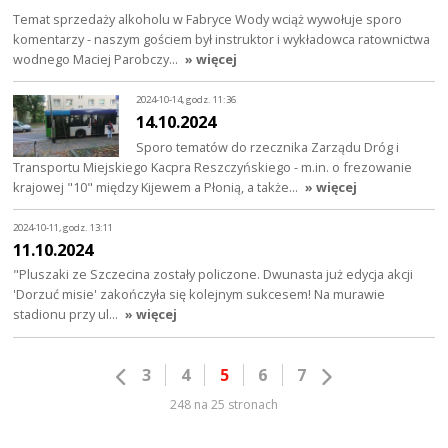
Temat sprzedaży alkoholu w Fabryce Wody wciąż wywołuje sporo
komentarzy - naszym gościem był instruktor i wykładowca ratownictwa
wodnego Maciej Parobczy…
» więcej
2024-10-14, godz. 11:36
14.10.2024
Sporo tematów do rzecznika Zarządu Dróg i
Transportu Miejskiego Kacpra Reszczyńskiego - m.in. o frezowanie
krajowej "10" między Kijewem a Płonią, a także…
» więcej
2024-10-11, godz. 13:11
11.10.2024
"Pluszaki ze Szczecina zostały policzone. Dwunasta już edycja akcji
'Dorzuć misie' zakończyła się kolejnym sukcesem! Na murawie
stadionu przy ul…
» więcej
3
4
5
6
7
248 na 25 stronach