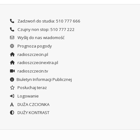
Zadzwoń do studia: 510 777 666
Czujny non stop: 510 777 222
Wyślij do nas wiadomość
Prognoza pogody
radioszczecin.pl
radioszczecinextra.pl
radioszczecin.tv
Biuletyn Informacji Publicznej
Posłuchaj teraz
Logowanie
DUŻA CZCIONKA
DUŻY KONTRAST