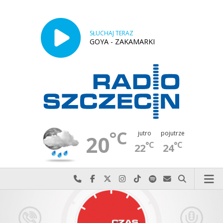
SŁUCHAJ TERAZ
GOYA - ZAKAMARKI
°C
jutro
pojutrze
20
°C
°C
22
24
Najlepiej po prostu do nas zadzwoń
Odwiedź nas na Facebook-u
Odwiedź nas na X
Odwiedź nas na Instagram-ie
Odwiedź nas na TikTok-u
Szukaj nas na Spotify
Wyślij do nas w
Szukaj