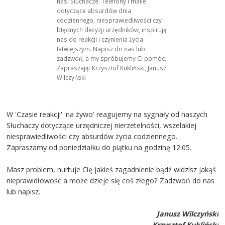
nasi Słuchacze. Telefony i maile
dotyczące absurdów dnia
codziennego, niesprawiedliwości czy
błędnych decyzji urzędników, inspirują
nas do reakcji i czynienia życia
łatwiejszym. Napisz do nas lub
zadzwoń, a my spróbujemy Ci pomóc.
Zapraszają: Krzysztof Kukliński, Janusz
Wilczyński
W 'Czasie reakcji' 'na żywo' reagujemy na sygnały od naszych
Słuchaczy dotyczące urzędniczej nierzetelności, wszelakiej
niesprawiedliwości czy absurdów życia codziennego.
Zapraszamy od poniedziałku do piątku na godzinę 12.05.
Masz problem, nurtuje Cię jakieś zagadnienie bądź widzisz jakąś
nieprawidłowość a może dzieje się coś złego? Zadzwoń do nas
lub napisz.
Janusz Wilczyński
Krzysztof Kukliński