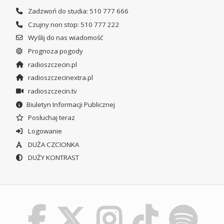
Zadzwoń do studia: 510 777 666
Czujny non stop: 510 777 222
Wyślij do nas wiadomość
Prognoza pogody
radioszczecin.pl
radioszczecinextra.pl
radioszczecin.tv
Biuletyn Informacji Publicznej
Posłuchaj teraz
Logowanie
DUŻA CZCIONKA
DUŻY KONTRAST