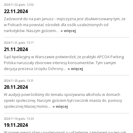
2024-11-22, godz. 12:02
22.11.2024
Zadzwonił do na pan Janusz - mężczyzna jest zbulwersowany tym, że
w Policach ma powstać ośrodek dla osób uzależnionych od
narkotyków. Naszym gościem…
» więcej
2024-11-21, godz. 13:17
21.11.2024
Sąd Apelacyjny w Warszawie potwierdził, że praktyki APCOA Parking
Polska naruszały zbiorowe interesy konsumentów. Tym samym
decyzja prezesa Urzędu Ochrony…
» więcej
2024-11-20, godz. 13:31
20.11.2024
W audycji powróciliśmy do tematu spożywania alkoholu w domach
opieki społecznej. Naszym gościem był rzecznik miasta ds. pomocy
społecznej Maciej Homis…
» więcej
2024-11-19, godz. 13:23
19.11.2024
W nowej wersji planu postępowań o udzielenie zamówień na ten rok,