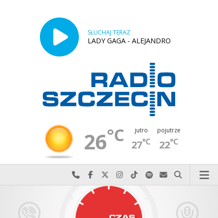
SŁUCHAJ TERAZ
LADY GAGA - ALEJANDRO
°C
jutro
pojutrze
26
°C
°C
27
22
Najlepiej po prostu do nas zadzwoń
Odwiedź nas na Facebook-u
Odwiedź nas na X
Odwiedź nas na Instagram-ie
Odwiedź nas na TikTok-u
Szukaj nas na Spotify
Wyślij do nas w
Szukaj