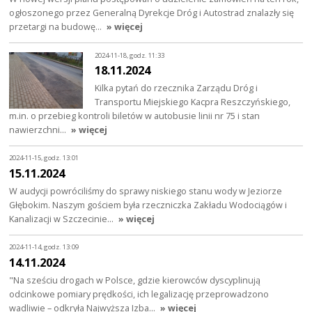
ogłoszonego przez Generalną Dyrekcje Dróg i Autostrad znalazły się
przetargi na budowę…
» więcej
2024-11-18, godz. 11:33
18.11.2024
Kilka pytań do rzecznika Zarządu Dróg i
Transportu Miejskiego Kacpra Reszczyńskiego,
m.in. o przebieg kontroli biletów w autobusie linii nr 75 i stan
nawierzchni…
» więcej
2024-11-15, godz. 13:01
15.11.2024
W audycji powróciliśmy do sprawy niskiego stanu wody w Jeziorze
Głębokim. Naszym gościem była rzeczniczka Zakładu Wodociągów i
Kanalizacji w Szczecinie…
» więcej
2024-11-14, godz. 13:09
14.11.2024
"Na sześciu drogach w Polsce, gdzie kierowców dyscyplinują
odcinkowe pomiary prędkości, ich legalizację przeprowadzono
wadliwie – odkryła Najwyższa Izba…
» więcej