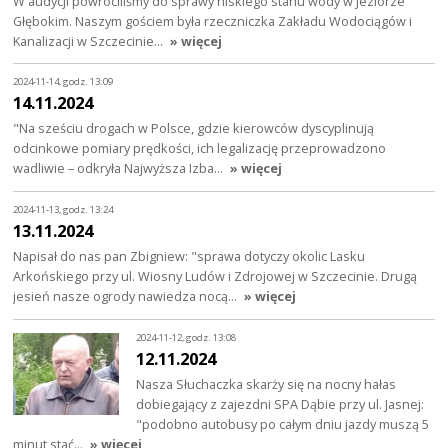
W audycji powróciliśmy do sprawy niskiego stanu wody w Jeziorze
Głębokim. Naszym gościem była rzeczniczka Zakładu Wodociągów i
Kanalizacji w Szczecinie…
» więcej
2024-11-14, godz. 13:09
14.11.2024
"Na sześciu drogach w Polsce, gdzie kierowców dyscyplinują
odcinkowe pomiary prędkości, ich legalizację przeprowadzono
wadliwie – odkryła Najwyższa Izba…
» więcej
2024-11-13, godz. 13:24
13.11.2024
Napisał do nas pan Zbigniew: "sprawa dotyczy okolic Lasku
Arkońskiego przy ul. Wiosny Ludów i Zdrojowej w Szczecinie. Drugą
jesień nasze ogrody nawiedza nocą…
» więcej
2024-11-12, godz. 13:08
12.11.2024
Nasza Słuchaczka skarży się na nocny hałas
dobiegający z zajezdni SPA Dąbie przy ul. Jasnej:
"podobno autobusy po całym dniu jazdy muszą 5
minut stać…
» więcej