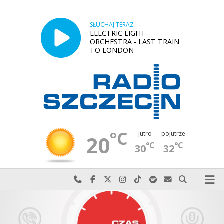
SŁUCHAJ TERAZ
ELECTRIC LIGHT
ORCHESTRA - LAST TRAIN
TO LONDON
°C
jutro
pojutrze
20
°C
°C
30
32
Najlepiej po prostu do nas zadzwoń
Odwiedź nas na Facebook-u
Odwiedź nas na X
Odwiedź nas na Instagram-ie
Odwiedź nas na TikTok-u
Szukaj nas na Spotify
Wyślij do nas w
Szukaj