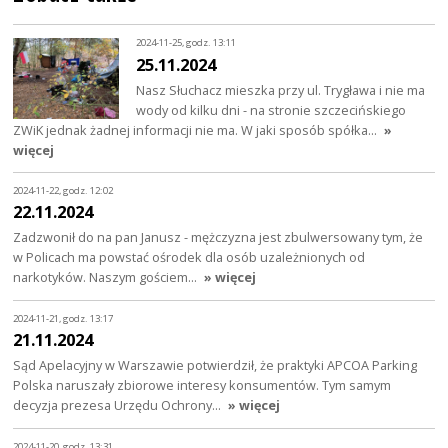
2024-11-25, godz. 13:11
25.11.2024
Nasz Słuchacz mieszka przy ul. Trygława i nie ma
wody od kilku dni - na stronie szczecińskiego
ZWiK jednak żadnej informacji nie ma. W jaki sposób spółka…
»
więcej
2024-11-22, godz. 12:02
22.11.2024
Zadzwonił do na pan Janusz - mężczyzna jest zbulwersowany tym, że
w Policach ma powstać ośrodek dla osób uzależnionych od
narkotyków. Naszym gościem…
» więcej
2024-11-21, godz. 13:17
21.11.2024
Sąd Apelacyjny w Warszawie potwierdził, że praktyki APCOA Parking
Polska naruszały zbiorowe interesy konsumentów. Tym samym
decyzja prezesa Urzędu Ochrony…
» więcej
2024-11-20, godz. 13:31