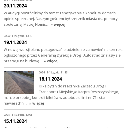
20.11.2024
W audycji powróciliśmy do tematu spożywania alkoholu w domach
opieki społecznej. Naszym gościem był rzecznik miasta ds. pomocy
społecznej Maciej Homis…
» więcej
2024-11-19, godz. 13:23
19.11.2024
W nowej wersji planu postępowań o udzielenie zamówień na ten rok,
ogłoszonego przez Generalną Dyrekcje Dróg i Autostrad znalazły się
przetargi na budowę…
» więcej
2024-11-18, godz. 11:33
18.11.2024
Kilka pytań do rzecznika Zarządu Dróg i
Transportu Miejskiego Kacpra Reszczyńskiego,
m.in. o przebieg kontroli biletów w autobusie linii nr 75 i stan
nawierzchni…
» więcej
2024-11-15, godz. 13:01
15.11.2024