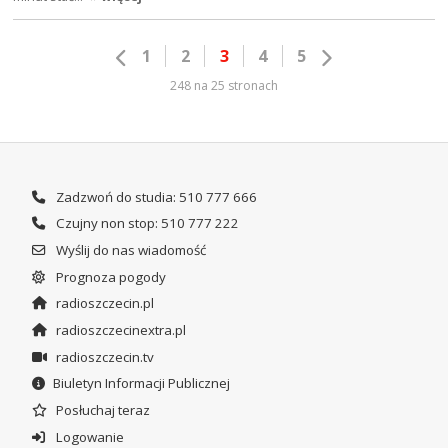
1
2
3
4
5
248 na 25 stronach
Zadzwoń do studia: 510 777 666
Czujny non stop: 510 777 222
Wyślij do nas wiadomość
Prognoza pogody
radioszczecin.pl
radioszczecinextra.pl
radioszczecin.tv
Biuletyn Informacji Publicznej
Posłuchaj teraz
Logowanie