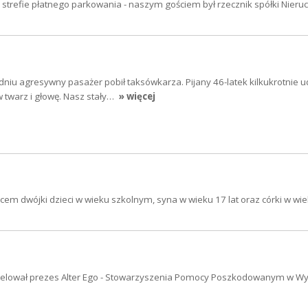
j strefie płatnego parkowania - naszym gościem był rzecznik spółki Nieru
dniu agresywny pasażer pobił taksówkarza. Pijany 46-latek kilkukrotnie u
 twarz i głowę. Nasz stały…
» więcej
em dwójki dzieci w wieku szkolnym, syna w wieku 17 lat oraz córki w wiek
 - apelował prezes Alter Ego - Stowarzyszenia Pomocy Poszkodowanym w W