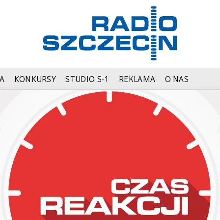
A
KONKURSY
STUDIO S-1
REKLAMA
O NAS