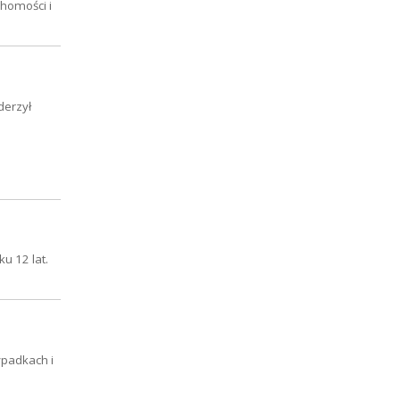
chomości i
derzył
u 12 lat.
ypadkach i