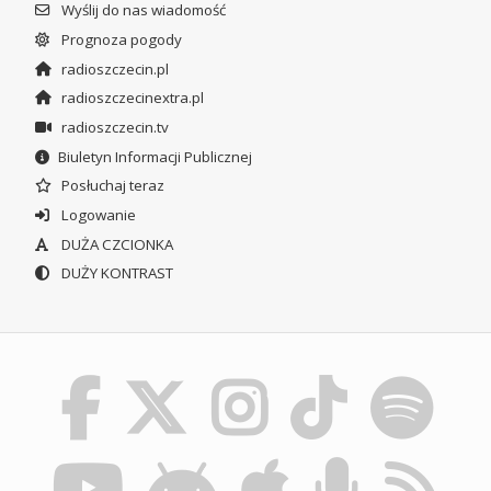
Wyślij do nas wiadomość
Prognoza pogody
radioszczecin.pl
radioszczecinextra.pl
radioszczecin.tv
Biuletyn Informacji Publicznej
Posłuchaj teraz
Logowanie
DUŻA CZCIONKA
DUŻY KONTRAST