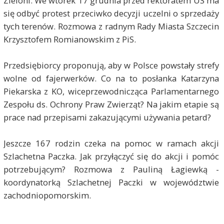
Zieloni. We wtorek 17 grudnia przed rektoratem US ma
się odbyć protest przeciwko decyzji uczelni o sprzedaży
tych terenów. Rozmowa z radnym Rady Miasta Szczecin
Krzysztofem Romianowskim z PiS.
Przedsiębiorcy proponują, aby w Polsce powstały strefy
wolne od fajerwerków. Co na to posłanka Katarzyna
Piekarska z KO, wiceprzewodnicząca Parlamentarnego
Zespołu ds. Ochrony Praw Zwierząt? Na jakim etapie są
prace nad przepisami zakazującymi używania petard?
Jeszcze 167 rodzin czeka na pomoc w ramach akcji
Szlachetna Paczka. Jak przyłączyć się do akcji i pomóc
potrzebującym? Rozmowa z Pauliną Łagiewką -
koordynatorką Szlachetnej Paczki w województwie
zachodniopomorskim.