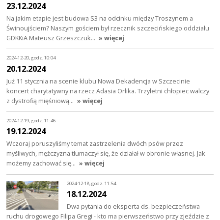
23.12.2024
Na jakim etapie jest budowa S3 na odcinku między Troszynem a
Świnoujściem? Naszym gościem był rzecznik szczecińskiego oddziału
GDKKiA Mateusz Grzeszczuk…
» więcej
2024-12-20, godz. 10:04
20.12.2024
Już 11 stycznia na scenie klubu Nowa Dekadencja w Szczecinie
koncert charytatywny na rzecz Adasia Orlika. Trzyletni chłopiec walczy
z dystrofią mięśniową…
» więcej
2024-12-19, godz. 11:46
19.12.2024
Wczoraj poruszyliśmy temat zastrzelenia dwóch psów przez
myśliwych, mężczyzna tłumaczył się, że działał w obronie własnej. Jak
możemy zachować się…
» więcej
2024-12-18, godz. 11:54
18.12.2024
Dwa pytania do eksperta ds. bezpieczeństwa
ruchu drogowego Filipa Gregi - kto ma pierwszeństwo przy zjeździe z