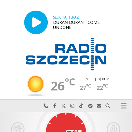
SŁUCHAJ TERAZ
DURAN DURAN - COME
UNDONE
°C
jutro
pojutrze
26
°C
°C
27
22
Najlepiej po prostu do nas zadzwoń
Odwiedź nas na Facebook-u
Odwiedź nas na X
Odwiedź nas na Instagram-ie
Odwiedź nas na TikTok-u
Szukaj nas na Spotify
Wyślij do nas w
Szukaj