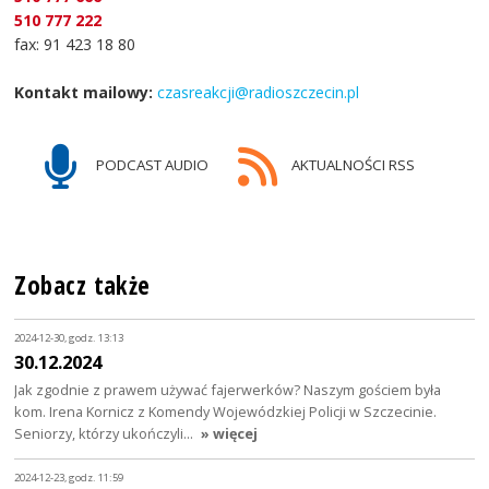
510 777 222
fax: 91 423 18 80
Kontakt mailowy:
czasreakcji@radioszczecin.pl
PODCAST AUDIO
AKTUALNOŚCI RSS
Zobacz także
2024-12-30, godz. 13:13
30.12.2024
Jak zgodnie z prawem używać fajerwerków? Naszym gościem była
kom. Irena Kornicz z Komendy Wojewódzkiej Policji w Szczecinie.
Seniorzy, którzy ukończyli…
» więcej
2024-12-23, godz. 11:59