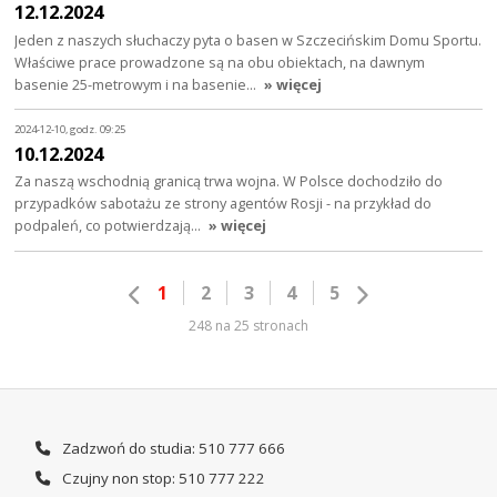
12.12.2024
Jeden z naszych słuchaczy pyta o basen w Szczecińskim Domu Sportu.
Właściwe prace prowadzone są na obu obiektach, na dawnym
basenie 25-metrowym i na basenie…
» więcej
2024-12-10, godz. 09:25
10.12.2024
Za naszą wschodnią granicą trwa wojna. W Polsce dochodziło do
przypadków sabotażu ze strony agentów Rosji - na przykład do
podpaleń, co potwierdzają…
» więcej
1
2
3
4
5
248 na 25 stronach
Zadzwoń do studia: 510 777 666
Czujny non stop: 510 777 222