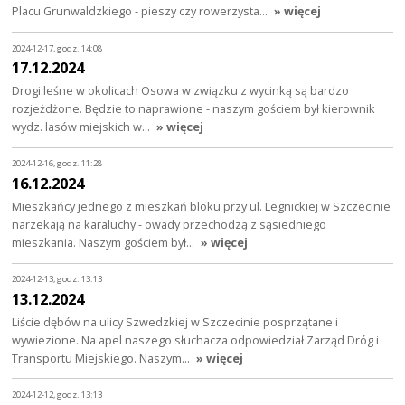
Placu Grunwaldzkiego - pieszy czy rowerzysta…
» więcej
2024-12-17, godz. 14:08
17.12.2024
Drogi leśne w okolicach Osowa w związku z wycinką są bardzo
rozjeżdżone. Będzie to naprawione - naszym gościem był kierownik
wydz. lasów miejskich w…
» więcej
2024-12-16, godz. 11:28
16.12.2024
Mieszkańcy jednego z mieszkań bloku przy ul. Legnickiej w Szczecinie
narzekają na karaluchy - owady przechodzą z sąsiedniego
mieszkania. Naszym gościem był…
» więcej
2024-12-13, godz. 13:13
13.12.2024
Liście dębów na ulicy Szwedzkiej w Szczecinie posprzątane i
wywiezione. Na apel naszego słuchacza odpowiedział Zarząd Dróg i
Transportu Miejskiego. Naszym…
» więcej
2024-12-12, godz. 13:13