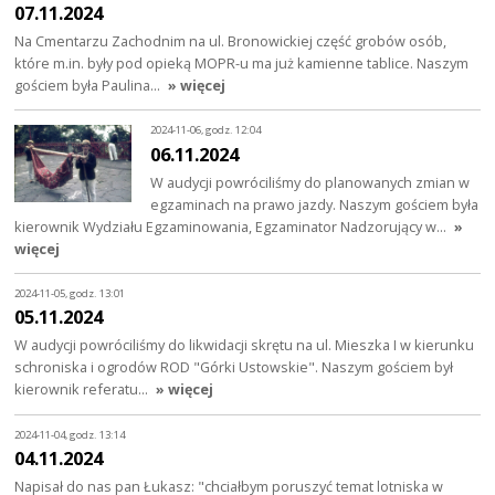
07.11.2024
Na Cmentarzu Zachodnim na ul. Bronowickiej część grobów osób,
które m.in. były pod opieką MOPR-u ma już kamienne tablice. Naszym
gościem była Paulina…
» więcej
2024-11-06, godz. 12:04
06.11.2024
W audycji powróciliśmy do planowanych zmian w
egzaminach na prawo jazdy. Naszym gościem była
kierownik Wydziału Egzaminowania, Egzaminator Nadzorujący w…
»
więcej
2024-11-05, godz. 13:01
05.11.2024
W audycji powróciliśmy do likwidacji skrętu na ul. Mieszka I w kierunku
schroniska i ogrodów ROD "Górki Ustowskie". Naszym gościem był
kierownik referatu…
» więcej
2024-11-04, godz. 13:14
04.11.2024
Napisał do nas pan Łukasz: "chciałbym poruszyć temat lotniska w