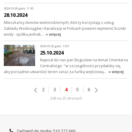
2024-10-28, godz. 11:50
28.10.2024
Mieszkańcy domów wielorodzinnych, którzy korzystają z usług
Zakładu Wodociągów i Kanalizacji w Policach powinni wymienić liczniki
wody - spółka jednak…
» więcej
2024-10-25, godz. 13:01
25.10.2024
Napisał do nas pan Bogusław na temat Cmentarza
Centralnego: "w szczególności przydałoby się,
aby porządnie utwardzić teren zaraz za furtką wejściową…
» więcej
2
3
4
5
6
248 na 25 stronach
Zadzwoń do studia: 510 777 666