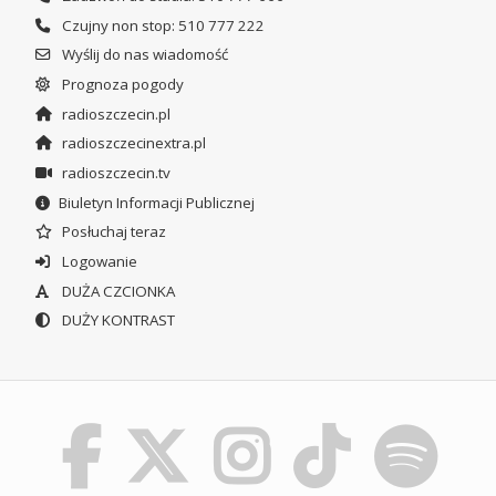
Czujny non stop: 510 777 222
Wyślij do nas wiadomość
Prognoza pogody
radioszczecin.pl
radioszczecinextra.pl
radioszczecin.tv
Biuletyn Informacji Publicznej
Posłuchaj teraz
Logowanie
DUŻA CZCIONKA
DUŻY KONTRAST