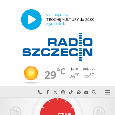
SŁUCHAJ TERAZ
TROCHĘ KULTURY do 20:00
Agata Rokicka
°C
jutro
pojutrze
29
°C
°C
26
22
Najlepiej po prostu do nas zadzwoń
Odwiedź nas na Facebook-u
Odwiedź nas na X
Odwiedź nas na Instagram-ie
Odwiedź nas na TikTok-u
Szukaj nas na Spotify
Wyślij do nas w
Szukaj