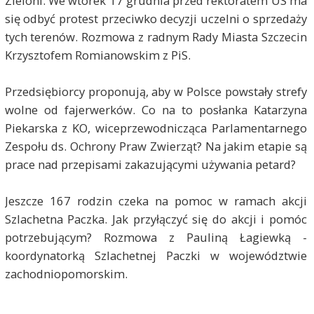
Zieloni. We wtorek 17 grudnia przed rektoratem US ma
się odbyć protest przeciwko decyzji uczelni o sprzedaży
tych terenów. Rozmowa z radnym Rady Miasta Szczecin
Krzysztofem Romianowskim z PiS.
Przedsiębiorcy proponują, aby w Polsce powstały strefy
wolne od fajerwerków. Co na to posłanka Katarzyna
Piekarska z KO, wiceprzewodnicząca Parlamentarnego
Zespołu ds. Ochrony Praw Zwierząt? Na jakim etapie są
prace nad przepisami zakazującymi używania petard?
Jeszcze 167 rodzin czeka na pomoc w ramach akcji
Szlachetna Paczka. Jak przyłączyć się do akcji i pomóc
potrzebującym? Rozmowa z Pauliną Łagiewką -
koordynatorką Szlachetnej Paczki w województwie
zachodniopomorskim.