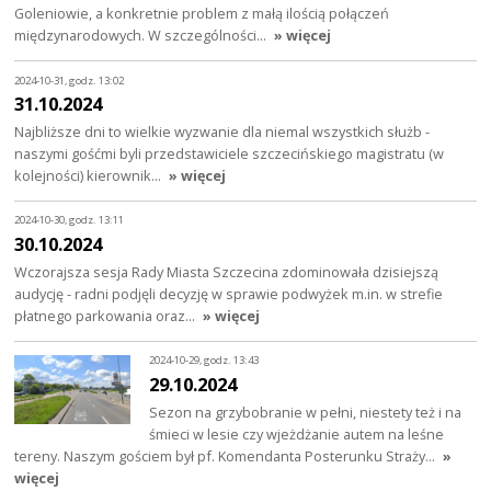
Goleniowie, a konkretnie problem z małą ilością połączeń
międzynarodowych. W szczególności…
» więcej
2024-10-31, godz. 13:02
31.10.2024
Najbliższe dni to wielkie wyzwanie dla niemal wszystkich służb -
naszymi gośćmi byli przedstawiciele szczecińskiego magistratu (w
kolejności) kierownik…
» więcej
2024-10-30, godz. 13:11
30.10.2024
Wczorajsza sesja Rady Miasta Szczecina zdominowała dzisiejszą
audycję - radni podjęli decyzję w sprawie podwyżek m.in. w strefie
płatnego parkowania oraz…
» więcej
2024-10-29, godz. 13:43
29.10.2024
Sezon na grzybobranie w pełni, niestety też i na
śmieci w lesie czy wjeżdżanie autem na leśne
tereny. Naszym gościem był pf. Komendanta Posterunku Straży…
»
więcej