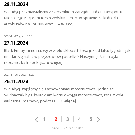
28.11.2024
W audycji rozmawialiśmy z rzecznikiem Zarządu Dróg i Transportu
Miejskiego Kacprem Reszczyńskim - m.in. w sprawie za krótkich
autobusów na linii 806 oraz…
» więcej
2024-11-27, godz. 13:11
27.11.2024
Black Friday mimo nazwy w wielu sklepach trwa już od kilku tygodni, jak
nie dać się nabić w przysłowiową butelkę? Naszym gościem była
rzeczniczka Inspekcji…
» więcej
2024-11-26, godz. 13:20
26.11.2024
W audycji zajęliśmy się zachowaniami motorniczych - jedna ze
Słuchaczek była świadkiem kłótni dwojga motorniczych, inna z kolei
wulgarnej rozmowy podczas…
» więcej
1
2
3
4
5
248 na 25 stronach