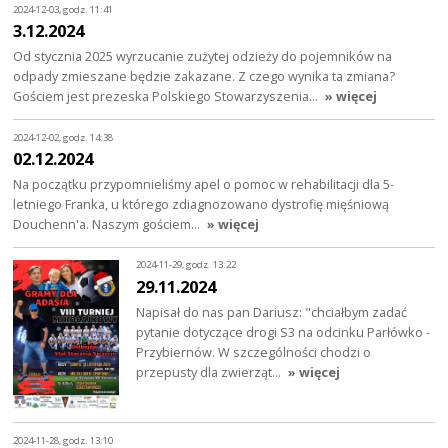
2024-12-03, godz. 11:41
3.12.2024
Od stycznia 2025 wyrzucanie zużytej odzieży do pojemników na
odpady zmieszane będzie zakazane. Z czego wynika ta zmiana?
Gościem jest prezeska Polskiego Stowarzyszenia…
» więcej
2024-12-02, godz. 14:38
02.12.2024
Na początku przypomnieliśmy apel o pomoc w rehabilitacji dla 5-
letniego Franka, u którego zdiagnozowano dystrofię mięśniową
Douchenn'a. Naszym gościem…
» więcej
2024-11-29, godz. 13:22
29.11.2024
Napisał do nas pan Dariusz: "chciałbym zadać
pytanie dotyczące drogi S3 na odcinku Parłówko -
Przybiernów. W szczególności chodzi o
przepusty dla zwierząt…
» więcej
2024-11-28, godz. 13:10