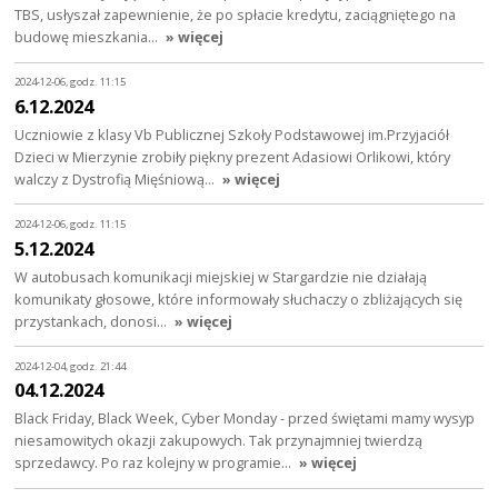
TBS, usłyszał zapewnienie, że po spłacie kredytu, zaciągniętego na
budowę mieszkania…
» więcej
2024-12-06, godz. 11:15
6.12.2024
Uczniowie z klasy Vb Publicznej Szkoły Podstawowej im.Przyjaciół
Dzieci w Mierzynie zrobiły piękny prezent Adasiowi Orlikowi, który
walczy z Dystrofią Mięśniową…
» więcej
2024-12-06, godz. 11:15
5.12.2024
W autobusach komunikacji miejskiej w Stargardzie nie działają
komunikaty głosowe, które informowały słuchaczy o zbliżających się
przystankach, donosi…
» więcej
2024-12-04, godz. 21:44
04.12.2024
Black Friday, Black Week, Cyber Monday - przed świętami mamy wysyp
niesamowitych okazji zakupowych. Tak przynajmniej twierdzą
sprzedawcy. Po raz kolejny w programie…
» więcej