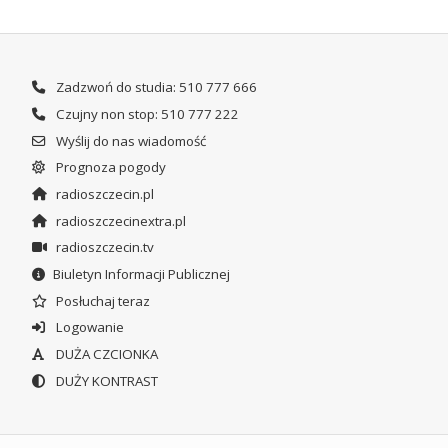
Zadzwoń do studia: 510 777 666
Czujny non stop: 510 777 222
Wyślij do nas wiadomość
Prognoza pogody
radioszczecin.pl
radioszczecinextra.pl
radioszczecin.tv
Biuletyn Informacji Publicznej
Posłuchaj teraz
Logowanie
DUŻA CZCIONKA
DUŻY KONTRAST