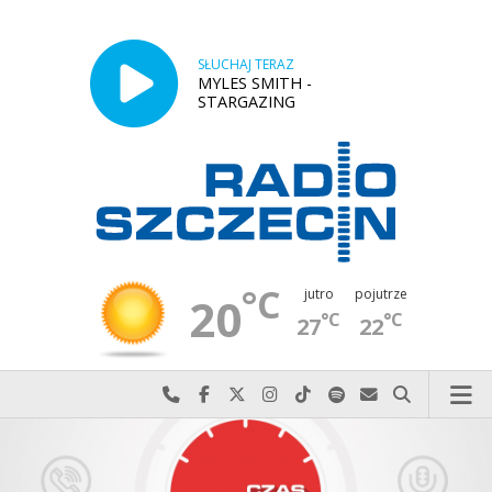
SŁUCHAJ TERAZ
MYLES SMITH -
STARGAZING
°C
jutro
pojutrze
20
°C
°C
27
22
Najlepiej po prostu do nas zadzwoń
Odwiedź nas na Facebook-u
Odwiedź nas na X
Odwiedź nas na Instagram-ie
Odwiedź nas na TikTok-u
Szukaj nas na Spotify
Wyślij do nas w
Szukaj