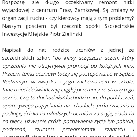
Rozpoczął się długo oczekiwany remont nitki
wyjazdowej z centrum Trasy Zamkowej. Są zmiany w
organizacji ruchu - czy kierowcy mają z tym problemy?
Naszym gościem był rzecznik spółki Szczecińskie
Inwestycje Miejskie Piotr Zieliński.
Napisali do nas rodzice uczniów z jednej ze
szczecińskich szkół: "
d
o klasy uczęszcza uczeń, który
uprzednio nie otrzymywał promocji do kolejnych klas.
Przeciw temu uczniowi toczy się postępowanie w Sądzie
Rodzinnym w związku z jego zachowaniem w szkole.
Inne dzieci doświadczają ciągłej przemocy ze strony tego
ucznia. Często dochodziło/dochodzi m.in. do podduszeń,
uporczywego popychania na schodach, prób rzucania o
podłogę, ściskania młodszych uczniów za szyję, siadania
na plecy, używanie gróźb pozbawienia życia lub pobicia,
podrapań, rzucania przedmiotami, szantażu i