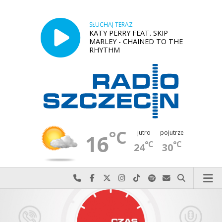
SŁUCHAJ TERAZ
KATY PERRY FEAT. SKIP
MARLEY - CHAINED TO THE
RHYTHM
°C
jutro
pojutrze
16
°C
°C
24
30
Najlepiej po prostu do nas zadzwoń
Odwiedź nas na Facebook-u
Odwiedź nas na X
Odwiedź nas na Instagram-ie
Odwiedź nas na TikTok-u
Szukaj nas na Spotify
Wyślij do nas w
Szukaj