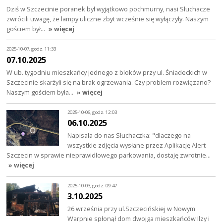
Dziś w Szczecinie poranek był wyjątkowo pochmurny, nasi Słuchacze
zwrócili uwagę, że lampy uliczne zbyt wcześnie się wyłączyły. Naszym
gościem był…
» więcej
2025-10-07, godz. 11:33
07.10.2025
W ub. tygodniu mieszkańcy jednego z bloków przy ul. Śniadeckich w
Szczecinie skarżyli się na brak ogrzewania. Czy problem rozwiązano?
Naszym gościem była…
» więcej
2025-10-06, godz. 12:03
06.10.2025
Napisała do nas Słuchaczka: "dlaczego na
wszystkie zdjęcia wysłane przez Aplikację Alert
Szczecin w sprawie nieprawidłowego parkowania, dostaję zwrotnie…
» więcej
2025-10-03, godz. 09:47
3.10.2025
26 września przy ul.Szczecińskiej w Nowym
Warpnie spłonął dom dwojga mieszkańców Ilzy i