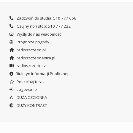
Zadzwoń do studia: 510 777 666
Czujny non stop: 510 777 222
Wyślij do nas wiadomość
Prognoza pogody
radioszczecin.pl
radioszczecinextra.pl
radioszczecin.tv
Biuletyn Informacji Publicznej
Posłuchaj teraz
Logowanie
DUŻA CZCIONKA
DUŻY KONTRAST