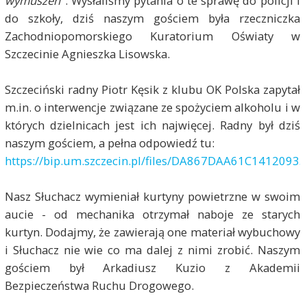
wymuszeń
". Wysłaliśmy pytania o te sprawę do policji i
do szkoły, dziś naszym gościem była rzeczniczka
Zachodniopomorskiego Kuratorium Oświaty w
Szczecinie Agnieszka Lisowska.
Szczeciński radny Piotr Kęsik z klubu OK Polska zapytał
m.in. o interwencje związane ze spożyciem alkoholu i w
których dzielnicach jest ich najwięcej. Radny był dziś
naszym gościem, a pełna odpowiedź tu:
https://bip.um.szczecin.pl/files/DA867DAA61C141209
Nasz Słuchacz wymieniał kurtyny powietrzne w swoim
aucie - od mechanika otrzymał naboje ze starych
kurtyn. Dodajmy, że zawierają one materiał wybuchowy
i Słuchacz nie wie co ma dalej z nimi zrobić. Naszym
gościem był Arkadiusz Kuzio z Akademii
Bezpieczeństwa Ruchu Drogowego.