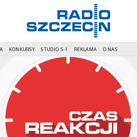
A
KONKURSY
STUDIO S-1
REKLAMA
O NAS