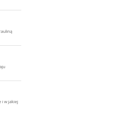
auliną
aju
i w jakiej