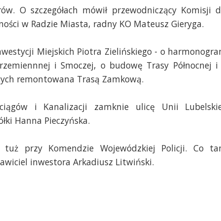
orów. O szczegółach mówił przewodniczący Komisji d
ości w Radzie Miasta, radny KO Mateusz Gieryga.
nwestycji Miejskich Piotra Zielińskiego - o harmonogr
rzemiennnej i Smoczej, o budowę Trasy Północnej i
ących remontowana Trasą Zamkową.
iągów i Kanalizacji zamknie ulicę Unii Lubelskie
ółki Hanna Pieczyńska.
 tuż przy Komendzie Wojewódzkiej Policji. Co t
wiciel inwestora Arkadiusz Litwiński.