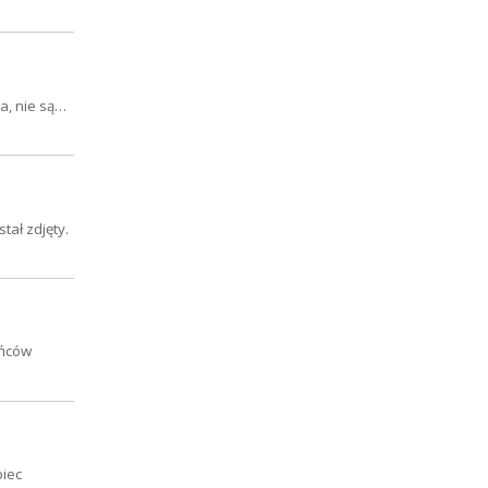
a, nie są…
tał zdjęty.
ańców
piec